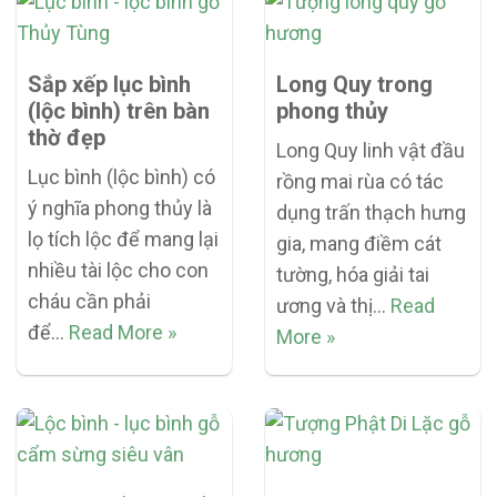
Sắp xếp lục bình
Long Quy trong
(lộc bình) trên bàn
phong thủy
thờ đẹp
Long Quy linh vật đầu
Lục bình (lộc bình) có
rồng mai rùa có tác
ý nghĩa phong thủy là
dụng trấn thạch hưng
lọ tích lộc để mang lại
gia, mang điềm cát
nhiều tài lộc cho con
tường, hóa giải tai
cháu cần phải
ương và thị…
Read
để…
Read More »
More »