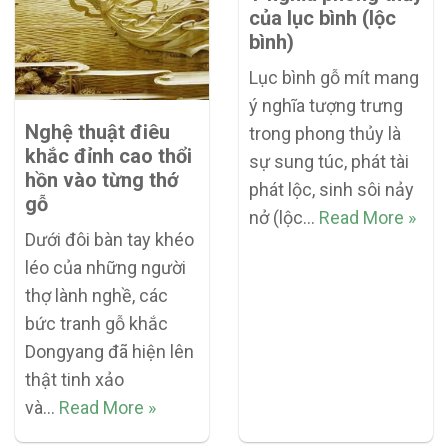
của lục bình (lộc
bình)
Lục bình gỗ mít mang
ý nghĩa tượng trưng
Nghệ thuật điêu
trong phong thủy là
khắc đỉnh cao thổi
sự sung túc, phát tài
hồn vào từng thớ
phát lộc, sinh sôi nảy
gỗ
nở (lộc…
Read More »
Dưới đôi bàn tay khéo
léo của những người
thợ lành nghề, các
bức tranh gỗ khắc
Dongyang đã hiện lên
thật tinh xảo
và…
Read More »