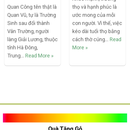
Quan Công tên thật là
thọ và hạnh phúc là
Quan Vũ, tự là Trường
ước mong của mỗi
Sinh sau đổi thành
con người. Vì thế, việc
Vân Trường, người
kéo dài tuổi thọ bằng
làng Giải Lương, thuộc
cách thờ cúng…
Read
tỉnh Hà Đông,
More »
Trung…
Read More »
Quà Tặng Vạn Khánh An
Quà Tặng Gỗ