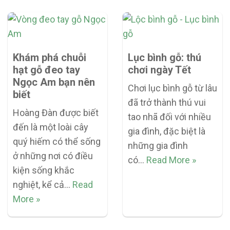
Khám phá chuỗi
Lục bình gỗ: thú
hạt gỗ đeo tay
chơi ngày Tết
Ngọc Am bạn nên
Chơi lục bình gỗ từ lâu
biết
đã trở thành thú vui
Hoàng Đàn được biết
tao nhã đối với nhiều
đến là một loài cây
gia đình, đặc biệt là
quý hiếm có thể sống
những gia đình
ở những nơi có điều
có…
Read More »
kiện sống khắc
nghiệt, kể cả…
Read
More »