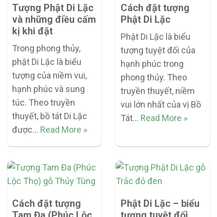
Tượng Phật Di Lặc
Cách đặt tượng
và những điều cấm
Phật Di Lặc
kị khi đặt
Phật Di Lặc là biểu
Trong phong thủy,
tượng tuyệt đối của
phật Di Lặc là biểu
hạnh phúc trong
tượng của niềm vui,
phong thủy. Theo
hạnh phúc và sung
truyền thuyết, niềm
túc. Theo truyền
vui lớn nhất của vị Bồ
thuyết, bồ tát Di Lặc
Tát…
Read More »
được…
Read More »
Cách đặt tượng
Phật Di Lặc – biểu
Tam Đa (Phúc Lộc
tượng tuyệt đối