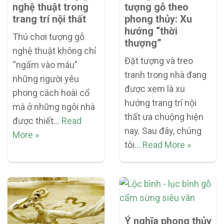
nghệ thuật trong
tượng gỗ theo
trang trí nội thất
phong thủy: Xu
hướng “thời
Thú chơi tượng gỗ
thượng”
nghệ thuật không chỉ
Đặt tượng và treo
“ngấm vào máu”
tranh trong nhà đang
những người yêu
được xem là xu
phong cách hoài cổ
hướng trang trí nội
mà ở những ngôi nhà
thất ưa chuộng hiện
được thiết…
Read
nay. Sau đây, chúng
More »
tôi…
Read More »
Ý nghĩa phong thủy