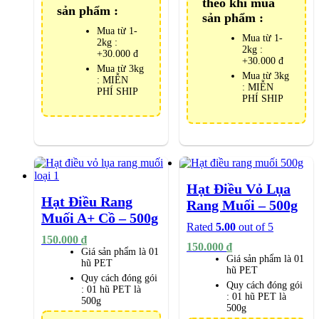
theo khi mua
sản phẩm :
sản phẩm :
Mua từ 1-
Mua từ 1-
2kg :
2kg :
+30.000 đ
+30.000 đ
Mua từ 3kg
Mua từ 3kg
: MIỄN
: MIỄN
PHÍ SHIP
PHÍ SHIP
Hạt Điều Vỏ Lụa
Hạt Điều Rang
Rang Muối – 500g
Muối A+ Cồ – 500g
Rated
5.00
out of 5
150.000
₫
150.000
₫
Giá sản phẩm là 01
Giá sản phẩm là 01
hũ PET
hũ PET
Quy cách đóng gói
Quy cách đóng gói
:
01 hũ PET là
:
01 hũ PET là
500g
500g