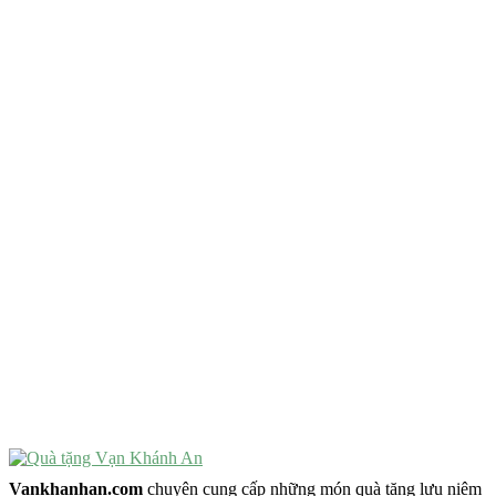
QUÀ TẶNG TIÊU CHÍ GÌ ?
Quà Tặng Độc Đáo
Quà Tặng Ý Nghĩa
Quà Tặng Cao Cấp
VẬT PHẨM PHONG THỦY
Vật Phẩm Phong Thủy
Đồ Phong Thủy Để Bàn
Tượng Trang Trí Phong Thủy
Tượng Phật Mini
Tượng Phật Để Xe
Trang Trí Taplo Xe
Vankhanhan.com
chuyên cung cấp những món quà tặng lưu niệm