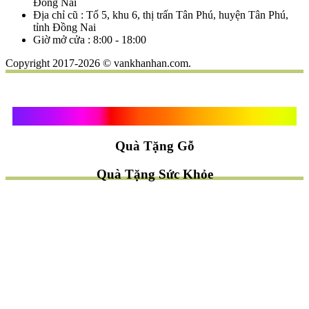
Đồng Nai
Địa chỉ cũ : Tổ 5, khu 6, thị trấn Tân Phú, huyện Tân Phú,
tỉnh Đồng Nai
Giờ mở cửa : 8:00 - 18:00
Copyright 2017-2026 © vankhanhan.com.
Quà Tặng Vạn Khánh An
Quà Tặng Gỗ
Quà Tặng Sức Khỏe
TÌM QUÀ NHANH
TẶNG QUÀ CHỦ ĐỀ GÌ ?
Quà Tặng Trang Trí
Quà Tặng Để Bàn
Quà Tặng Mỹ Nghệ