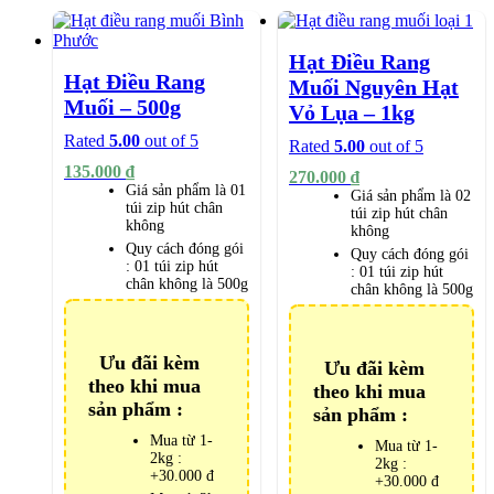
Hạt Điều Rang
Hạt Điều Rang
Muối Nguyên Hạt
Muối – 500g
Vỏ Lụa – 1kg
Rated
5.00
out of 5
Rated
5.00
out of 5
135.000
₫
270.000
₫
Giá sản phẩm là 01
Giá sản phẩm là 02
túi zip hút chân
túi zip hút chân
không
không
Quy cách đóng gói
Quy cách đóng gói
:
01 túi zip hút
:
01 túi zip hút
chân không là 500g
chân không là 500g
Ưu đãi kèm
Ưu đãi kèm
theo khi mua
theo khi mua
sản phẩm :
sản phẩm :
Mua từ 1-
Mua từ 1-
2kg :
2kg :
+30.000 đ
+30.000 đ