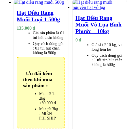
Hạt Điều Rang
Hạt Điều Rang
Muối Loại 1 500g
Muối Vỏ Lụa Bình
135.000
₫
Phước – 10kg
Giá sản phẩm là 01
túi hút chân không
0
₫
Quy cách đóng gói
Giá sỉ từ 10 kg, vui
:
01 túi hút chân
lòng liên hệ
không là 500g
Quy cách đóng gói
:
1 túi zip hút chân
không là 500g
Ưu đãi kèm
theo khi mua
sản phẩm :
Mua từ 1-
2kg :
+30.000 đ
Mua từ 3kg
: MIỄN
PHÍ SHIP