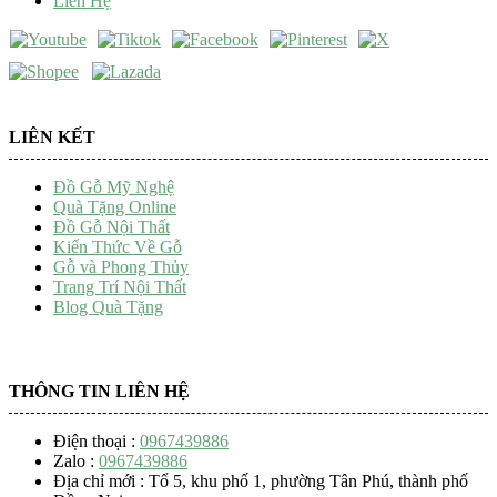
Liên Hệ
LIÊN KẾT
Đồ Gỗ Mỹ Nghệ
Quà Tặng Online
Đồ Gỗ Nội Thất
Kiến Thức Về Gỗ
Gỗ và Phong Thủy
Trang Trí Nội Thất
Blog Quà Tặng
THÔNG TIN LIÊN HỆ
Điện thoại :
0967439886
Zalo :
0967439886
Địa chỉ mới : Tổ 5, khu phố 1, phường Tân Phú, thành phố