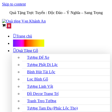
Skip to content
Quà Tặng Trực Tuyến :
Độc Đáo – Ý Nghĩa – Sang Trọng
Cart
0
Trang chủ
Shop Quà Tặng
Quà Tặng Gỗ
Tượng Để Xe
Tượng Phật Di Lặc
Bình Hút Tài Lộc
Lục Bình Gỗ
Tượng Linh Vật
Đồ Decor Trang Trí
Tranh Treo Tường
Tượng Tam Đa (Phúc Lộc Thọ)