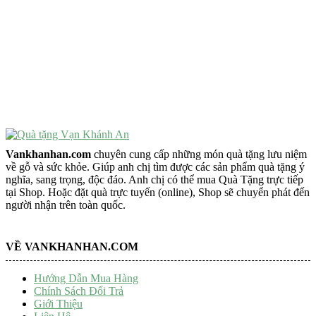
VẬT PHẨM PHONG THỦY
Vật Phẩm Phong Thủy
Đồ Phong Thủy Để Bàn
Tượng Trang Trí Phong Thủy
Tượng Phật Mini
Tượng Phật Để Xe
Trang Trí Taplo Xe
Vankhanhan.com
chuyên cung cấp những món quà tặng lưu niệm
về gỗ và sức khỏe. Giúp anh chị tìm được các sản phẩm quà tặng ý
nghĩa, sang trọng, độc đáo. Anh chị có thể mua Quà Tặng trực tiếp
tại Shop. Hoặc đặt quà trực tuyến (online), Shop sẽ chuyển phát đến
người nhận trên toàn quốc.
VỀ VANKHANHAN.COM
Hướng Dẫn Mua Hàng
Chính Sách Đổi Trả
Giới Thiệu