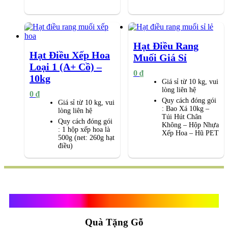
Hạt Điều Rang
Hạt Điều Xếp Hoa
Muối Giá Sỉ
Loại 1 (A+ Cồ) –
0
₫
10kg
Giá sỉ từ 10 kg, vui
lòng liên hệ
0
₫
Quy cách đóng gói
Giá sỉ từ 10 kg, vui
:
Bao Xá 10kg –
lòng liên hệ
Túi Hút Chân
Quy cách đóng gói
Không – Hộp Nhựa
:
1 hộp xếp hoa là
Xếp Hoa – Hũ PET
500g (net: 260g hạt
điều)
Quà Tặng Vạn Khánh An
Quà Tặng Gỗ