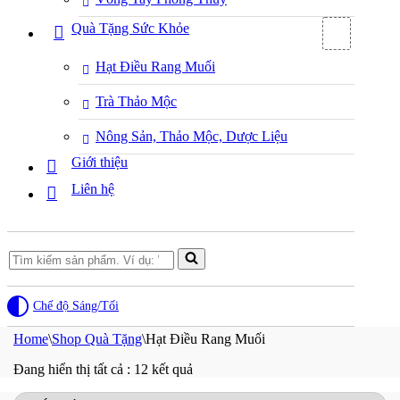
Quà Tặng Sức Khỏe
Hạt Điều Rang Muối
Trà Thảo Mộc
Nông Sản, Thảo Mộc, Dược Liệu
Giới thiệu
Liên hệ
Search
for...
Chế độ Sáng/Tối
Home
\
Shop Quà Tặng
\
Hạt Điều Rang Muối
Đang hiển thị tất cả : 12 kết quả