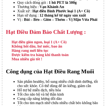
Quy cách đóng gói :
1 hũ PET là 500g
Thương hiệu :
Vạn Khánh An
Xuất xứ :
Hạt điều Bình Phước loại 1 (A+ Cồ)
Hạn sử dụng :
12 tháng kể từ ngày sản xuất
Vị :
Bùi – Béo – Giòn – Thơm – Vị Mặn Vừa Phải
Hạt Điều Đảm Bảo Chất Lượng :
Hạt điều giòn ngon, loại 1 (A+ Cồ)
Không hôi dầu, hư mốc, bao ăn
Hàng rang mới liên tục
Được kiểm tra hàng khi thanh toán
Mua nhiều giá tốt !
Công dụng của Hạt Điều Rang Muối
Sản phẩm healthy, bổ sung nhiều chất dinh dưỡng, tốt
cho sức khỏe. Có thể dùng để ăn kiêng, giảm cân
Hỗ trợ hệ miễn dịch, tiêu hóa
Tốt cho não bộ và hệ thần kinh
Cung cấp năng lượng dồi dào
Tốt cho tim mạch nhờ chứa nhiều chất béo không bão