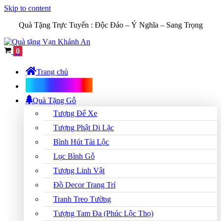
Skip to content
Quà Tặng Trực Tuyến :
Độc Đáo – Ý Nghĩa – Sang Trọng
Cart
0
Trang chủ
Shop Quà Tặng
Quà Tặng Gỗ
Tượng Để Xe
Tượng Phật Di Lặc
Bình Hút Tài Lộc
Lục Bình Gỗ
Tượng Linh Vật
Đồ Decor Trang Trí
Tranh Treo Tường
Tượng Tam Đa (Phúc Lộc Thọ)