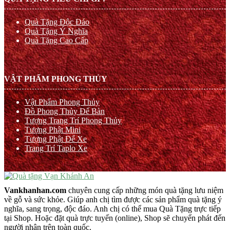
Quà Tặng Độc Đáo
Quà Tặng Ý Nghĩa
Quà Tặng Cao Cấp
VẬT PHẨM PHONG THỦY
Vật Phẩm Phong Thủy
Đồ Phong Thủy Để Bàn
Tượng Trang Trí Phong Thủy
Tượng Phật Mini
Tượng Phật Để Xe
Trang Trí Taplo Xe
Vankhanhan.com
chuyên cung cấp những món quà tặng lưu niệm
về gỗ và sức khỏe. Giúp anh chị tìm được các sản phẩm quà tặng ý
nghĩa, sang trọng, độc đáo. Anh chị có thể mua Quà Tặng trực tiếp
tại Shop. Hoặc đặt quà trực tuyến (online), Shop sẽ chuyển phát đến
người nhận trên toàn quốc.