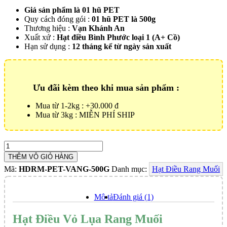
Giá sản phẩm là 01 hũ PET
Quy cách đóng gói :
01 hũ PET là 500g
Thương hiệu :
Vạn Khánh An
Xuất xứ :
Hạt điều Bình Phước loại 1 (A+ Cồ)
Hạn sử dụng :
12 tháng kể từ ngày sản xuất
Ưu đãi kèm theo khi mua sản phẩm :
Mua từ 1-2kg : +30.000 đ
Mua từ 3kg : MIỄN PHÍ SHIP
Hạt
Điều
THÊM VÔ GIỎ HÀNG
Vỏ
Mã:
HDRM-PET-VANG-500G
Danh mục:
Hạt Điều Rang Muối
Lụa
Rang
Muối
Mô tả
Đánh giá (1)
-
500g
Hạt Điều Vỏ Lụa Rang Muối
Số
lượng