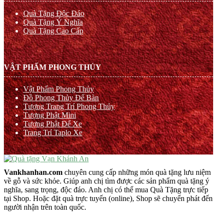
Quà Tặng Độc Đáo
Quà Tặng Ý Nghĩa
Quà Tặng Cao Cấp
VẬT PHẨM PHONG THỦY
Vật Phẩm Phong Thủy
Đồ Phong Thủy Để Bàn
Tượng Trang Trí Phong Thủy
Tượng Phật Mini
Tượng Phật Để Xe
Trang Trí Taplo Xe
Vankhanhan.com
chuyên cung cấp những món quà tặng lưu niệm
về gỗ và sức khỏe. Giúp anh chị tìm được các sản phẩm quà tặng ý
nghĩa, sang trọng, độc đáo. Anh chị có thể mua Quà Tặng trực tiếp
tại Shop. Hoặc đặt quà trực tuyến (online), Shop sẽ chuyển phát đến
người nhận trên toàn quốc.