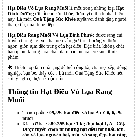
Hạt Điều Vỏ Lụa Rang Muối
là một trong những loại
Hạt
Dinh Dưỡng
rất tốt cho sức khỏe, được yêu thích nhất hiện
nay. Là món
Quà Tặng Sức Khỏe
tuyệt vời dành tặng người
thân, sếp, doanh nghiệp..
Hạt Điều Rang Muối Vỏ Lụa Bình Phước
được rang củi
truyền thống nguyên hạt nên vẫn giữ trọn hương vị thơm
ngon, giòn rụm đặc trưng của hạt điều. Đặc biệt, không chất
bảo quản, không hóa chất, đảm bảo an toàn vệ sinh thực
phẩm.
🎁 Thích hợp làm quà tặng để biếu ông bà, cha mẹ, sếp, đồng
nghiệp, bạn bè, thầy cô… Là món Quà Tặng Sức Khỏe hết
sức ý nghĩa, thực tế, độc đáo.
Thông tin Hạt Điều Vỏ Lụa Rang
Muối
Thành phần :
99,8% hạt điều vỏ lụa A+ Cồ, 0,2%
muối
Kích cỡ hạt :
380-395 hạt / 1 kg (hạt loại 1, A+ Cồ).
Được tuyển chọn từ những hạt điều tốt nhất, lớn,
còn vỏ lụa, nguyên hạt, màu vỏ sáng đẹp, hạt căng