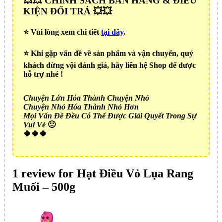
💥💥 CHÍNH SÁCH BÁN HÀNG & ĐIỀU
KIỆN ĐỔI TRẢ 💥💥
⭐️ Vui lòng xem chi tiết
tại đây
.
⭐️ Khi gặp vấn đề về sản phẩm và vận chuyển, quý
khách đừng vội đánh giá, hãy liên hệ Shop để được
hỗ trợ nhé !
Chuyện Lớn Hóa Thành Chuyện Nhỏ
Chuyện Nhỏ Hóa Thành Nhỏ Hơn
Mọi Vấn Đề Đều Có Thể Được Giải Quyết Trong Sự
Vui Vẻ
🙂
🍀🍀🍀
1 review for
Hạt Điều Vỏ Lụa Rang
Muối – 500g