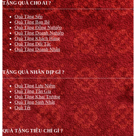
TẶNG QUÀ CHO AI ?
Quà Tặng Sếp
Quà Tặng Bạn Bè
Quà Tặng Đồng Nghiệp
Quà Tặng Doanh Nghiệp
Quà Tặng Khách Hàng
Quà Tặng Đối Tác
Quà Tặng Doanh Nhân
TẶNG QUÀ NHÂN DỊP GÌ ?
Quà Tặng Lưu Niệm
Quà Tặng Tân Gia
Quà Tặng Khai Trương
Quà Tặng Sinh Nhật
Quà Tết
QUÀ TẶNG TIÊU CHÍ GÌ ?