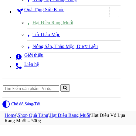
Quà Tặng Sức Khỏe
Hạt Điều Rang Muối
Trà Thảo Mộc
Nông Sản, Thảo Mộc, Dược Liệu
Giới thiệu
Liên hệ
Search
for...
Chế độ Sáng/Tối
Home
\
Shop Quà Tặng
\
Hạt Điều Rang Muối
\
Hạt Điều Vỏ Lụa
Rang Muối – 500g