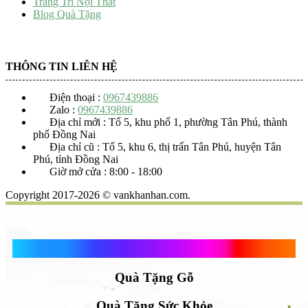
Trang Trí Nội Thất
Blog Quà Tặng
THÔNG TIN LIÊN HỆ
Điện thoại :
0967439886
Zalo :
0967439886
Địa chỉ mới : Tổ 5, khu phố 1, phường Tân Phú, thành
phố Đồng Nai
Địa chỉ cũ : Tổ 5, khu 6, thị trấn Tân Phú, huyện Tân
Phú, tỉnh Đồng Nai
Giờ mở cửa : 8:00 - 18:00
Copyright 2017-2026 © vankhanhan.com.
Quà Tặng Vạn Khánh An
Quà Tặng Gỗ
Quà Tặng Sức Khỏe