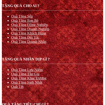
TẶNG QUÀ CHO AI ?
Quà Tặng Sếp
Quà Tặng Bạn Bè
Quà Tặng Đồng Nghiệp
Quà Tặng Doanh Nghiệp
Quà Tặng Khách Hàng
Quà Tặng Đối Tác
Quà Tặng Doanh Nhân
TẶNG QUÀ NHÂN DỊP GÌ ?
Quà Tặng Lưu Niệm
Quà Tặng Tân Gia
Quà Tặng Khai Trương
Quà Tặng Sinh Nhật
Quà Tết
QUÀ TẶNG TIÊU CHÍ GÌ ?