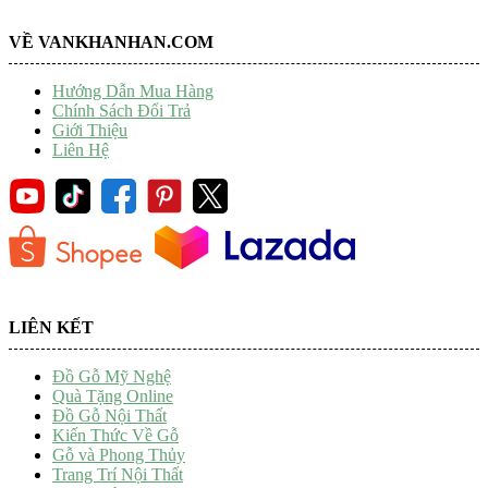
VỀ VANKHANHAN.COM
Hướng Dẫn Mua Hàng
Chính Sách Đổi Trả
Giới Thiệu
Liên Hệ
LIÊN KẾT
Đồ Gỗ Mỹ Nghệ
Quà Tặng Online
Đồ Gỗ Nội Thất
Kiến Thức Về Gỗ
Gỗ và Phong Thủy
Trang Trí Nội Thất