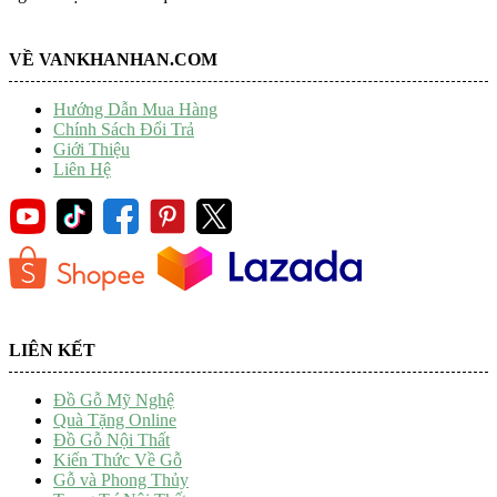
VỀ VANKHANHAN.COM
Hướng Dẫn Mua Hàng
Chính Sách Đổi Trả
Giới Thiệu
Liên Hệ
LIÊN KẾT
Đồ Gỗ Mỹ Nghệ
Quà Tặng Online
Đồ Gỗ Nội Thất
Kiến Thức Về Gỗ
Gỗ và Phong Thủy