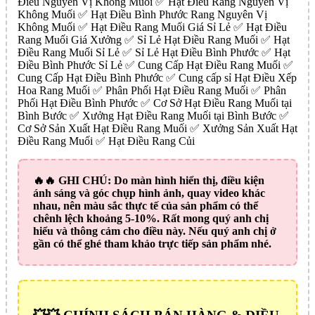
Điều Nguyên Vị Không Muối ✅ Hạt Điều Rang Nguyên Vị
Không Muối ✅ Hạt Điều Bình Phước Rang Nguyên Vị
Không Muối ✅ Hạt Điều Rang Muối Giá Sỉ Lẻ ✅ Hạt Điều
Rang Muối Giá Xưởng ✅ Sỉ Lẻ Hạt Điều Rang Muối ✅ Hạt
Điều Rang Muối Sỉ Lẻ ✅ Sỉ Lẻ Hạt Điều Bình Phước ✅ Hạt
Điều Bình Phước Sỉ Lẻ ✅ Cung Cấp Hạt Điều Rang Muối ✅
Cung Cấp Hạt Điều Bình Phước ✅ Cung cấp sỉ Hạt Điều Xếp
Hoa Rang Muối ✅ Phân Phối Hạt Điều Rang Muối ✅ Phân
Phối Hạt Điều Bình Phước ✅ Cơ Sở Hạt Điều Rang Muối tại
Bình Bước ✅ Xưởng Hạt Điều Rang Muối tại Bình Bước ✅
Cơ Sở Sản Xuất Hạt Điều Rang Muối ✅ Xưởng Sản Xuất Hạt
Điều Rang Muối ✅ Hạt Điều Rang Củi
🔥🔥
GHI CHÚ:
Do màn hình hiển thị, điều kiện
ánh sáng và góc chụp hình ảnh, quay video khác
nhau, nên màu sắc thực tế của sản phẩm có thể
chênh lệch khoảng 5-10%. Rất mong quý anh chị
hiểu và thông cảm cho điều này. Nếu quý anh chị ở
gần có thể ghé tham khảo trực tiếp sản phẩm nhé.