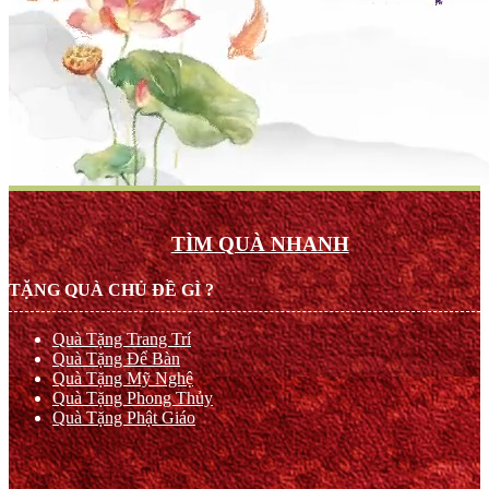
TÌM QUÀ NHANH
TẶNG QUÀ CHỦ ĐỀ GÌ ?
Quà Tặng Trang Trí
Quà Tặng Để Bàn
Quà Tặng Mỹ Nghệ
Quà Tặng Phong Thủy
Quà Tặng Phật Giáo