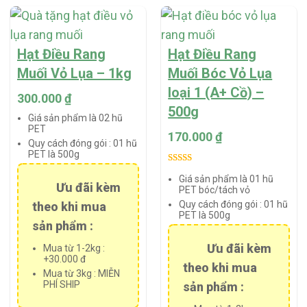
Hạt Điều Rang
Hạt Điều Rang
Muối Vỏ Lụa – 1kg
Muối Bóc Vỏ Lụa
loại 1 (A+ Cồ) –
300.000
₫
500g
Giá sản phẩm là 02 hũ
PET
170.000
₫
Quy cách đóng gói :
01 hũ
PET là 500g
Rated
2
5.00
Giá sản phẩm là 01 hũ
out of 5
Ưu đãi kèm
PET bóc/tách vỏ
based on
Quy cách đóng gói :
01 hũ
theo khi mua
customer
PET là 500g
sản phẩm :
ratings
Ưu đãi kèm
Mua từ 1-2kg :
+30.000 đ
theo khi mua
Mua từ 3kg : MIỄN
PHÍ SHIP
sản phẩm :