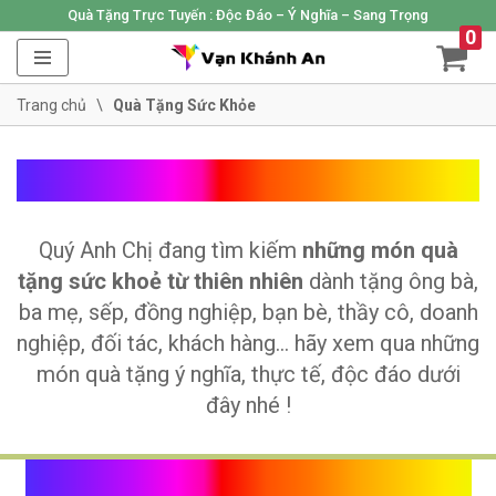
Quà Tặng Trực Tuyến :
Độc Đáo – Ý Nghĩa – Sang Trọng
0
Skip
to
Trang chủ
\
Quà Tặng Sức Khỏe
content
Quà Tặng Sức Khỏe
Quý Anh Chị đang tìm kiếm
những món quà
tặng sức khoẻ từ thiên nhiên
dành tặng ông bà,
ba mẹ, sếp, đồng nghiệp, bạn bè, thầy cô, doanh
nghiệp, đối tác, khách hàng… hãy xem qua những
món quà tặng ý nghĩa, thực tế, độc đáo dưới
đây nhé !