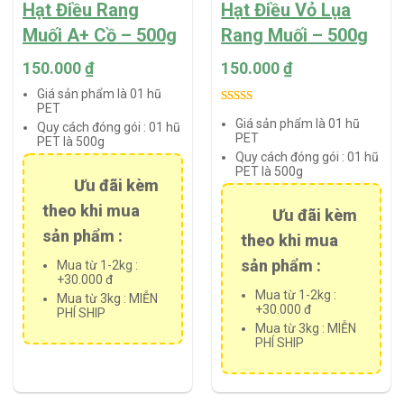
Hạt Điều Rang
Hạt Điều Vỏ Lụa
Muối A+ Cồ – 500g
Rang Muối – 500g
150.000
₫
150.000
₫
Giá sản phẩm là 01 hũ
PET
Rated
1
5.00
Giá sản phẩm là 01 hũ
Quy cách đóng gói :
01 hũ
out of 5
PET
PET là 500g
based on
Quy cách đóng gói :
01 hũ
customer
PET là 500g
Ưu đãi kèm
rating
theo khi mua
Ưu đãi kèm
sản phẩm :
theo khi mua
sản phẩm :
Mua từ 1-2kg :
+30.000 đ
Mua từ 1-2kg :
Mua từ 3kg : MIỄN
+30.000 đ
PHÍ SHIP
Mua từ 3kg : MIỄN
PHÍ SHIP