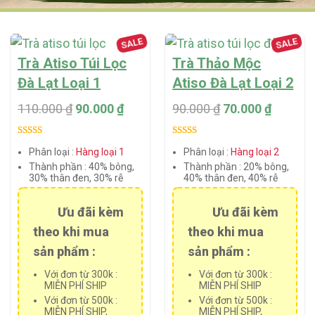
SALE
SALE
Trà Atiso Túi Lọc
Trà Thảo Mộc
Đà Lạt Loại 1
Atiso Đà Lạt Loại 2
110.000
₫
90.000
₫
90.000
₫
70.000
₫
Rated
3
5.00
Rated
1
5.00
Phân loại :
Hàng loại 1
Phân loại :
Hàng loại 2
out of 5
out of 5
Thành phần :
40% bông,
Thành phần :
20% bông,
based on
based on
30% thân đen, 30% rễ
40% thân đen, 40% rễ
customer
customer
ratings
rating
Ưu đãi kèm
Ưu đãi kèm
theo khi mua
theo khi mua
sản phẩm :
sản phẩm :
Với đơn từ 300k :
Với đơn từ 300k :
MIỄN PHÍ SHIP
MIỄN PHÍ SHIP
Với đơn từ 500k :
Với đơn từ 500k :
MIỄN PHÍ SHIP,
MIỄN PHÍ SHIP,