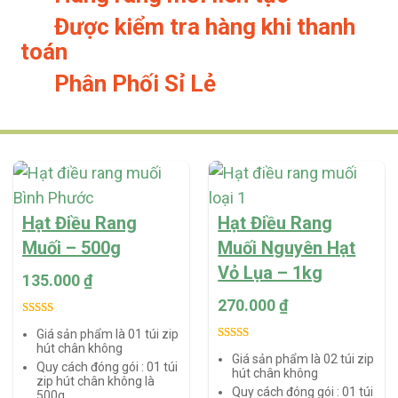
Được kiểm tra hàng khi thanh
toán
Phân Phối Sỉ Lẻ
Hạt Điều Rang
Hạt Điều Rang
Muối – 500g
Muối Nguyên Hạt
Vỏ Lụa – 1kg
135.000
₫
270.000
₫
Rated
5
5.00
Giá sản phẩm là 01 túi zip
out of 5
hút chân không
Rated
1
5.00
Giá sản phẩm là 02 túi zip
based on
Quy cách đóng gói :
01 túi
out of 5
hút chân không
customer
zip hút chân không là
based on
Quy cách đóng gói :
01 túi
500g
ratings