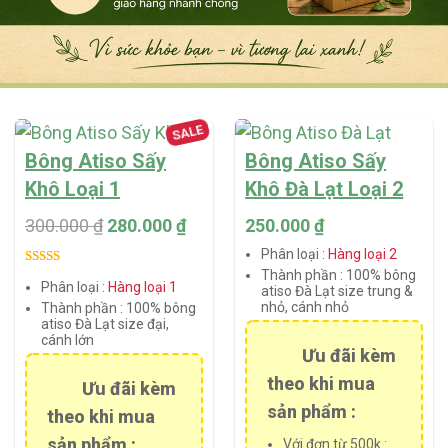
SALE
Bông Atiso Sấy
Bông Atiso Sấy
Khô Loại 1
Khô Đà Lạt Loại 2
300.000
₫
280.000
₫
250.000
₫
Phân loại :
Hàng loại 2
Thành phần :
100% bông
Rated
4
5.00
Phân loại :
Hàng loại 1
atiso Đà Lạt size trung &
out of 5
nhỏ, cánh nhỏ
Thành phần :
100% bông
based on
atiso Đà Lạt size đại,
customer
cánh lớn
Ưu đãi kèm
ratings
theo khi mua
Ưu đãi kèm
sản phẩm :
theo khi mua
sản phẩm :
Với đơn từ 500k :