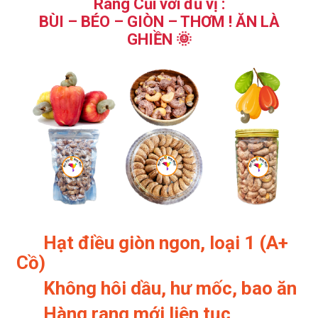
Rang Củi với đủ vị :
BÙI – BÉO – GIÒN – THƠM ! ĂN LÀ
GHIỀN 🌞
Hạt điều giòn ngon, loại 1 (A+
Cồ)
Không hôi dầu, hư mốc, bao ăn
Hàng rang mới liên tục