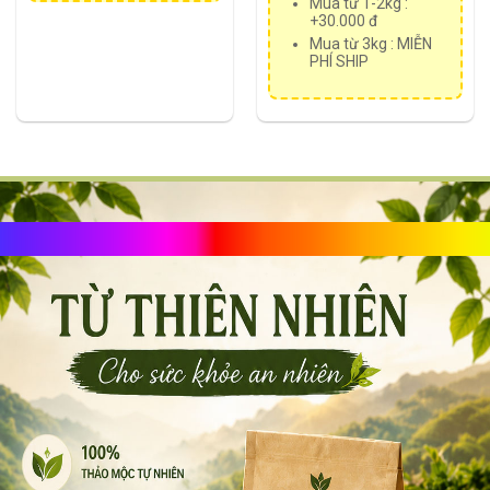
Mua từ 1-2kg :
+30.000 đ
Mua từ 3kg : MIỄN
PHÍ SHIP
Trà Thảo Mộc 🌿