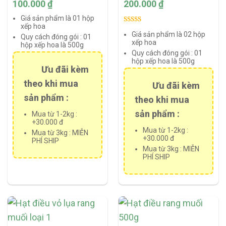
100.000
₫
200.000
₫
Giá sản phẩm là 01 hộp
xếp hoa
Rated
1
5.00
Giá sản phẩm là 02 hộp
Quy cách đóng gói :
01
out of 5
xếp hoa
hộp xếp hoa là 500g
based on
Quy cách đóng gói :
01
customer
hộp xếp hoa là 500g
Ưu đãi kèm
rating
theo khi mua
Ưu đãi kèm
sản phẩm :
theo khi mua
sản phẩm :
Mua từ 1-2kg :
+30.000 đ
Mua từ 1-2kg :
Mua từ 3kg : MIỄN
+30.000 đ
PHÍ SHIP
Mua từ 3kg : MIỄN
PHÍ SHIP