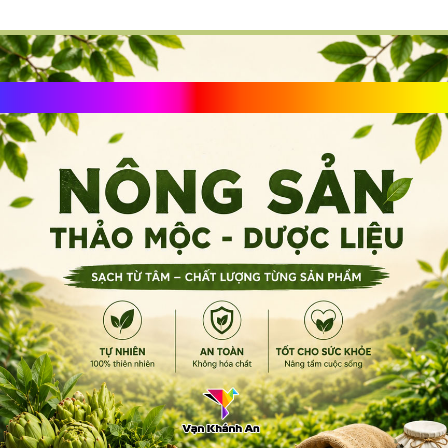
Nông Sản, Thảo Mộc, Dược Liệu ☘️