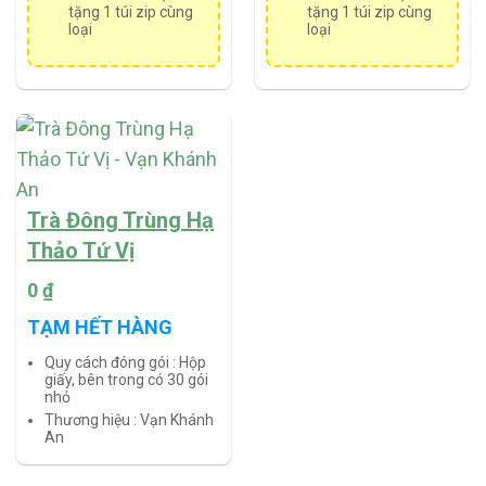
tặng 1 túi zip cùng
tặng 1 túi zip cùng
loại
loại
Trà Đông Trùng Hạ
Thảo Tứ Vị
0
₫
TẠM HẾT HÀNG
Quy cách đóng gói :
Hộp
giấy, bên trong có 30 gói
nhỏ
Thương hiệu :
Vạn Khánh
An