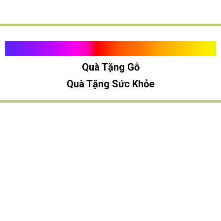
Quà Tặng Vạn Khánh An
Quà Tặng Gỗ
Quà Tặng Sức Khỏe
TÌM QUÀ NHANH
TẶNG QUÀ CHỦ ĐỀ GÌ ?
Quà Tặng Trang Trí
Quà Tặng Để Bàn
Quà Tặng Mỹ Nghệ
Quà Tặng Phong Thủy