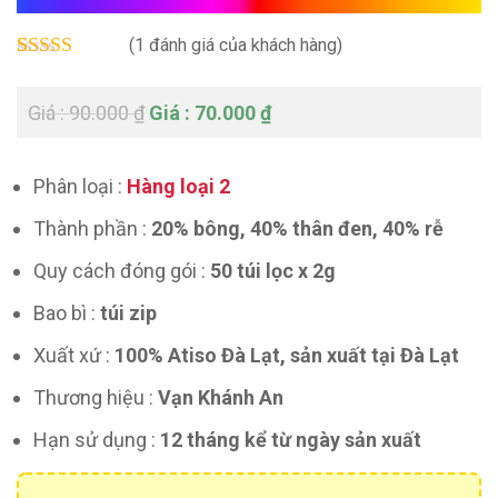
(
1
đánh giá của khách hàng)
Rated
1
5.00
out of 5
90.000
₫
70.000
₫
based on
customer
rating
Phân loại :
Hàng loại 2
Thành phần :
20% bông, 40% thân đen, 40% rễ
Quy cách đóng gói :
50 túi lọc x 2g
Bao bì :
túi zip
Xuất xứ :
100% Atiso Đà Lạt, sản xuất tại Đà Lạt
Thương hiệu :
Vạn Khánh An
Hạn sử dụng :
12 tháng kể từ ngày sản xuất