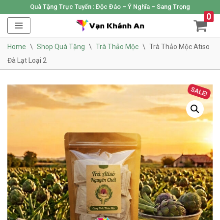
Quà Tặng Trực Tuyến :
Độc Đáo – Ý Nghĩa – Sang Trọng
0
Skip
to
Home
\
Shop Quà Tặng
\
Trà Thảo Mộc
\
Trà Thảo Mộc Atiso
content
Đà Lạt Loại 2
SALE!