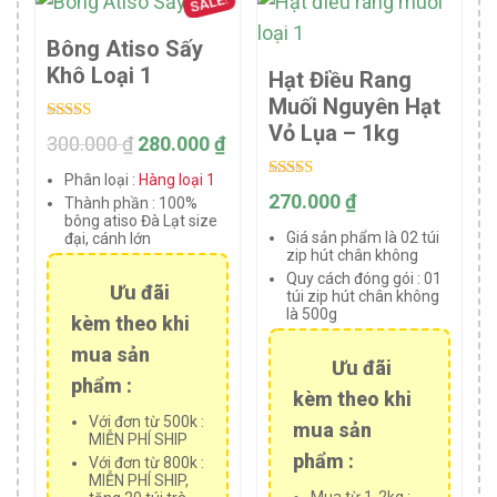
SALE!
Bông Atiso Sấy
Khô Loại 1
Hạt Điều Rang
Muối Nguyên Hạt
Vỏ Lụa – 1kg
Rated
300.000
₫
280.000
₫
5.00
out of 5
Phân loại :
Hàng loại 1
Rated
270.000
₫
Thành phần :
100%
5.00
bông atiso Đà Lạt size
out of 5
Giá sản phẩm là 02 túi
đại, cánh lớn
zip hút chân không
Quy cách đóng gói :
01
Ưu đãi
túi zip hút chân không
là 500g
kèm theo khi
mua sản
Ưu đãi
phẩm :
kèm theo khi
Với đơn từ 500k :
mua sản
MIỄN PHÍ SHIP
phẩm :
Với đơn từ 800k :
MIỄN PHÍ SHIP,
Mua từ 1-2kg :