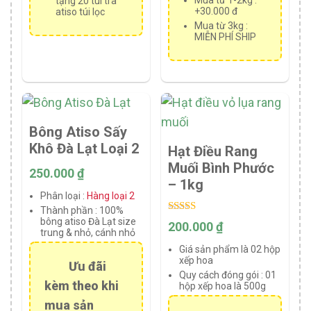
tặng 20 túi trà
+30.000 đ
atiso túi lọc
Mua từ 3kg :
MIỄN PHÍ SHIP
Bông Atiso Sấy
Khô Đà Lạt Loại 2
Hạt Điều Rang
Muối Bình Phước
250.000
₫
– 1kg
Phân loại :
Hàng loại 2
Thành phần :
100%
Rated
bông atiso Đà Lạt size
200.000
₫
5.00
trung & nhỏ, cánh nhỏ
out of 5
Giá sản phẩm là 02 hộp
xếp hoa
Ưu đãi
Quy cách đóng gói :
01
kèm theo khi
hộp xếp hoa là 500g
mua sản