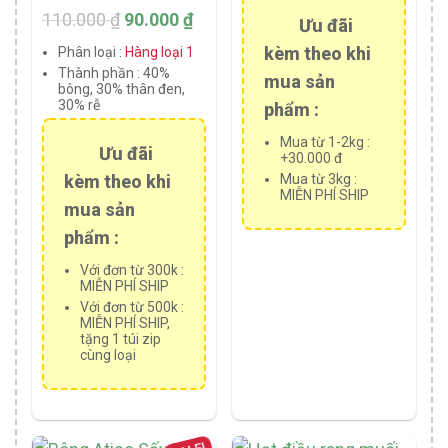
Rated
110.000
₫
90.000
₫
Ưu đãi
5.00
out of 5
kèm theo khi
Phân loại :
Hàng loại 1
Thành phần :
40%
mua sản
bông, 30% thân đen,
30% rễ
phẩm :
Mua từ 1-2kg :
Ưu đãi
+30.000 đ
kèm theo khi
Mua từ 3kg :
MIỄN PHÍ SHIP
mua sản
phẩm :
Với đơn từ 300k :
MIỄN PHÍ SHIP
Với đơn từ 500k :
MIỄN PHÍ SHIP,
tặng 1 túi zip
cùng loại