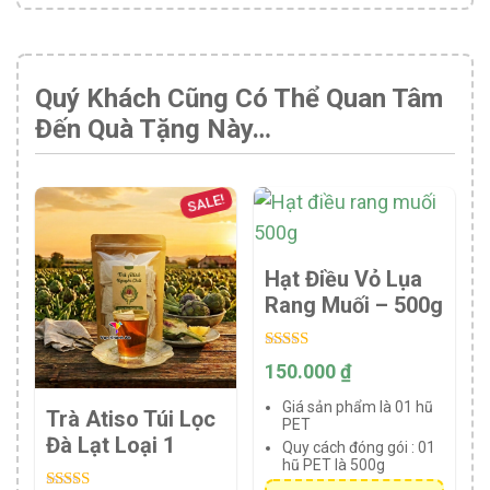
Quý Khách Cũng Có Thể Quan Tâm
Đến Quà Tặng Này…
SALE!
Hạt Điều Vỏ Lụa
Rang Muối – 500g
Rated
150.000
₫
5.00
out of 5
Giá sản phẩm là 01 hũ
Trà Atiso Túi Lọc
PET
Đà Lạt Loại 1
Quy cách đóng gói :
01
hũ PET là 500g