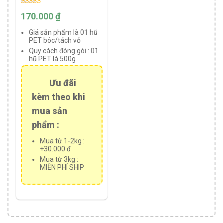
Rated
170.000
₫
5.00
out of 5
Giá sản phẩm là 01 hũ
PET bóc/tách vỏ
Quy cách đóng gói :
01
hũ PET là 500g
Ưu đãi
kèm theo khi
mua sản
phẩm :
Mua từ 1-2kg :
+30.000 đ
Mua từ 3kg :
MIỄN PHÍ SHIP