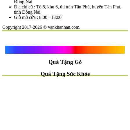
Đồng Nai
Địa chỉ cũ : Tổ 5, khu 6, thị trấn Tân Phú, huyện Tân Phú,
tỉnh Đồng Nai
Giờ mở cửa : 8:00 - 18:00
Copyright 2017-2026 © vankhanhan.com.
Quà Tặng Vạn Khánh An
Quà Tặng Gỗ
Quà Tặng Sức Khỏe
TÌM QUÀ NHANH
TẶNG QUÀ CHỦ ĐỀ GÌ ?
Quà Tặng Trang Trí
Quà Tặng Để Bàn
Quà Tặng Mỹ Nghệ