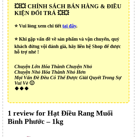
💥💥 CHÍNH SÁCH BÁN HÀNG & ĐIỀU
KIỆN ĐỔI TRẢ 💥💥
⭐️ Vui lòng xem chi tiết
tại đây
.
⭐️ Khi gặp vấn đề về sản phẩm và vận chuyển, quý
khách đừng vội đánh giá, hãy liên hệ Shop để được
hỗ trợ nhé !
Chuyện Lớn Hóa Thành Chuyện Nhỏ
Chuyện Nhỏ Hóa Thành Nhỏ Hơn
Mọi Vấn Đề Đều Có Thể Được Giải Quyết Trong Sự
Vui Vẻ
🙂
🍀🍀🍀
1 review for
Hạt Điều Rang Muối
Bình Phước – 1kg