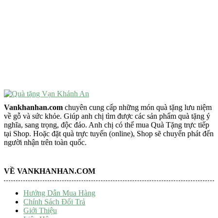
VẬT PHẨM PHONG THỦY
Vật Phẩm Phong Thủy
Đồ Phong Thủy Để Bàn
Tượng Trang Trí Phong Thủy
Tượng Phật Mini
Tượng Phật Để Xe
Trang Trí Taplo Xe
Vankhanhan.com
chuyên cung cấp những món quà tặng lưu niệm
về gỗ và sức khỏe. Giúp anh chị tìm được các sản phẩm quà tặng ý
nghĩa, sang trọng, độc đáo. Anh chị có thể mua Quà Tặng trực tiếp
tại Shop. Hoặc đặt quà trực tuyến (online), Shop sẽ chuyển phát đến
người nhận trên toàn quốc.
VỀ VANKHANHAN.COM
Hướng Dẫn Mua Hàng
Chính Sách Đổi Trả
Giới Thiệu