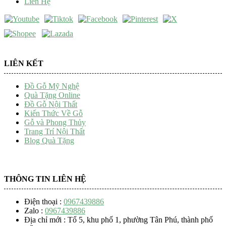
Liên Hệ
LIÊN KẾT
Đồ Gỗ Mỹ Nghệ
Quà Tặng Online
Đồ Gỗ Nội Thất
Kiến Thức Về Gỗ
Gỗ và Phong Thủy
Trang Trí Nội Thất
Blog Quà Tặng
THÔNG TIN LIÊN HỆ
Điện thoại :
0967439886
Zalo :
0967439886
Địa chỉ mới : Tổ 5, khu phố 1, phường Tân Phú, thành phố