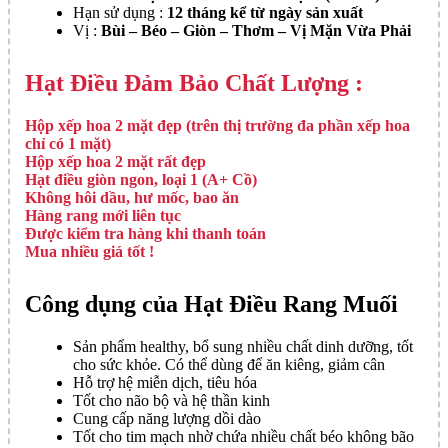
Hạn sử dụng :
12 tháng kể từ ngày sản xuất
Vị :
Bùi – Béo – Giòn – Thơm – Vị Mặn Vừa Phải
Hạt Điều Đảm Bảo Chất Lượng :
Hộp xếp hoa 2 mặt đẹp (trên thị trường đa phần xếp hoa
chỉ có 1 mặt)
Hộp xếp hoa 2 mặt rất đẹp
Hạt điều giòn ngon, loại 1 (A+ Cồ)
Không hôi dầu, hư mốc, bao ăn
Hàng rang mới liên tục
Được kiểm tra hàng khi thanh toán
Mua nhiều giá tốt !
Công dụng của Hạt Điều Rang Muối
Sản phẩm healthy, bổ sung nhiều chất dinh dưỡng, tốt
cho sức khỏe. Có thể dùng để ăn kiêng, giảm cân
Hỗ trợ hệ miễn dịch, tiêu hóa
Tốt cho não bộ và hệ thần kinh
Cung cấp năng lượng dồi dào
Tốt cho tim mạch nhờ chứa nhiều chất béo không bão