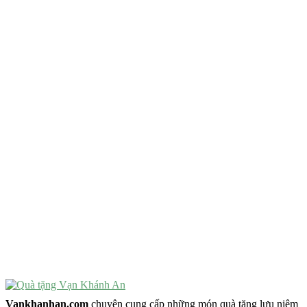
QUÀ TẶNG TIÊU CHÍ GÌ ?
Quà Tặng Độc Đáo
Quà Tặng Ý Nghĩa
Quà Tặng Cao Cấp
VẬT PHẨM PHONG THỦY
Vật Phẩm Phong Thủy
Đồ Phong Thủy Để Bàn
Tượng Trang Trí Phong Thủy
Tượng Phật Mini
Tượng Phật Để Xe
Trang Trí Taplo Xe
Vankhanhan.com
chuyên cung cấp những món quà tặng lưu niệm