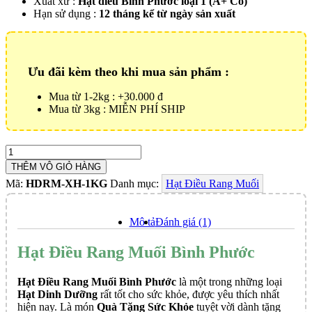
Xuất xứ :
Hạt điều Bình Phước loại 1 (A+ Cồ)
Hạn sử dụng :
12 tháng kể từ ngày sản xuất
Ưu đãi kèm theo khi mua sản phẩm :
Mua từ 1-2kg : +30.000 đ
Mua từ 3kg : MIỄN PHÍ SHIP
Hạt
Điều
THÊM VÔ GIỎ HÀNG
Rang
Mã:
HDRM-XH-1KG
Danh mục:
Hạt Điều Rang Muối
Muối
Bình
Phước
Mô tả
Đánh giá (1)
-
1kg
Hạt Điều Rang Muối Bình Phước
Số
lượng
Hạt Điều Rang Muối Bình Phước
là một trong những loại
Hạt Dinh Dưỡng
rất tốt cho sức khỏe, được yêu thích nhất
hiện nay. Là món
Quà Tặng Sức Khỏe
tuyệt vời dành tặng