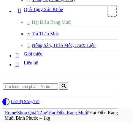
Quà Tặng Sức Khỏe
Hạt Điều Rang Muối
Trà Thảo Mộc
Nông Sản, Thảo Mộc, Dược Liệu
Giới thiệu
Liên hệ
Search
for...
Chế độ Sáng/Tối
Home
\
Shop Quà Tặng
\
Hạt Điều Rang Muối
\
Hạt Điều Rang
Muối Bình Phước – 1kg