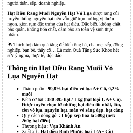
người thân, sếp, doanh nghiệp..
Hạt Điều Rang Muối Nguyên Hạt Vỏ Lụa
được rang củi
truyền thống nguyên hạt nên vẫn giữ trọn hương vị thơm
ngon, giòn rụm đặc trưng của hạt điều. Đặc biệt, không chất
bảo quản, không hóa chất, đảm bảo an toàn vệ sinh thực
phẩm.
🎁 Thích hợp làm quà tặng để biếu ông bà, cha mẹ, sếp, đồng
nghiệp, bạn bè, thầy cô… Là món Quà Tặng Sức Khỏe hết
sức ý nghĩa, thực tế, độc đáo.
Thông tin Hạt Điều Rang Muối Vỏ
Lụa Nguyên Hạt
Thành phần :
99,8% hạt điều vỏ lụa A+ Cồ, 0,2%
muối
Kích cỡ hạt :
380-395 hạt / 1 kg (hạt loại 1, A+ Cồ).
Được tuyển chọn từ những hạt điều tốt nhất, lớn,
còn vỏ lụa, nguyên hạt, màu vỏ sáng đẹp, hạt căng
Quy cách đóng gói :
1 hộp xếp hoa là 500g (net:
260g hạt điều)
Thương hiệu :
Vạn Khánh An
Xuất xứ :
Hạt điều Bình Phước loại 1 (A+ Cồ)