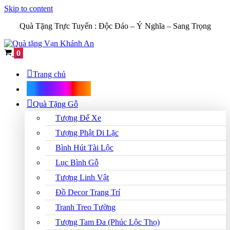
Skip to content
Quà Tặng Trực Tuyến :
Độc Đáo – Ý Nghĩa – Sang Trọng
Cart
0
Trang chủ
Shop Quà Tặng
Quà Tặng Gỗ
Tượng Để Xe
Tượng Phật Di Lặc
Bình Hút Tài Lộc
Lục Bình Gỗ
Tượng Linh Vật
Đồ Decor Trang Trí
Tranh Treo Tường
Tượng Tam Đa (Phúc Lộc Thọ)