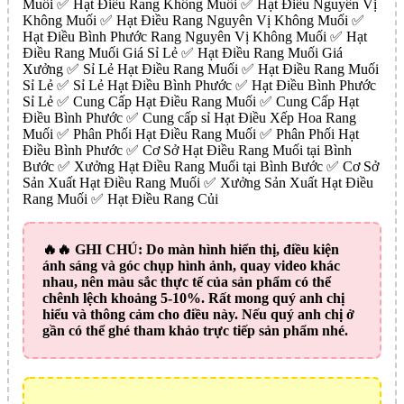
Muối ✅ Hạt Điều Rang Không Muối ✅ Hạt Điều Nguyên Vị
Không Muối ✅ Hạt Điều Rang Nguyên Vị Không Muối ✅
Hạt Điều Bình Phước Rang Nguyên Vị Không Muối ✅ Hạt
Điều Rang Muối Giá Sỉ Lẻ ✅ Hạt Điều Rang Muối Giá
Xưởng ✅ Sỉ Lẻ Hạt Điều Rang Muối ✅ Hạt Điều Rang Muối
Sỉ Lẻ ✅ Sỉ Lẻ Hạt Điều Bình Phước ✅ Hạt Điều Bình Phước
Sỉ Lẻ ✅ Cung Cấp Hạt Điều Rang Muối ✅ Cung Cấp Hạt
Điều Bình Phước ✅ Cung cấp sỉ Hạt Điều Xếp Hoa Rang
Muối ✅ Phân Phối Hạt Điều Rang Muối ✅ Phân Phối Hạt
Điều Bình Phước ✅ Cơ Sở Hạt Điều Rang Muối tại Bình
Bước ✅ Xưởng Hạt Điều Rang Muối tại Bình Bước ✅ Cơ Sở
Sản Xuất Hạt Điều Rang Muối ✅ Xưởng Sản Xuất Hạt Điều
Rang Muối ✅ Hạt Điều Rang Củi
🔥🔥
GHI CHÚ:
Do màn hình hiển thị, điều kiện
ánh sáng và góc chụp hình ảnh, quay video khác
nhau, nên màu sắc thực tế của sản phẩm có thể
chênh lệch khoảng 5-10%. Rất mong quý anh chị
hiểu và thông cảm cho điều này. Nếu quý anh chị ở
gần có thể ghé tham khảo trực tiếp sản phẩm nhé.