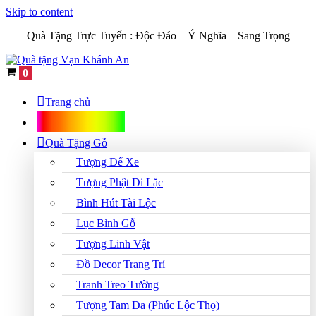
Skip to content
Quà Tặng Trực Tuyến :
Độc Đáo – Ý Nghĩa – Sang Trọng
Cart
0
Trang chủ
Shop Quà Tặng
Quà Tặng Gỗ
Tượng Để Xe
Tượng Phật Di Lặc
Bình Hút Tài Lộc
Lục Bình Gỗ
Tượng Linh Vật
Đồ Decor Trang Trí
Tranh Treo Tường
Tượng Tam Đa (Phúc Lộc Thọ)