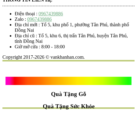
Điện thoại :
0967439886
Zalo :
0967439886
Địa chỉ mới : Tổ 5, khu phố 1, phường Tân Phú, thành phố
Đồng Nai
Địa chỉ cũ : Tổ 5, khu 6, thị trấn Tân Phú, huyện Tân Phú,
tỉnh Đồng Nai
Giờ mở cửa : 8:00 - 18:00
Copyright 2017-2026 © vankhanhan.com.
Quà Tặng Vạn Khánh An
Quà Tặng Gỗ
Quà Tặng Sức Khỏe
TÌM QUÀ NHANH
TẶNG QUÀ CHỦ ĐỀ GÌ ?