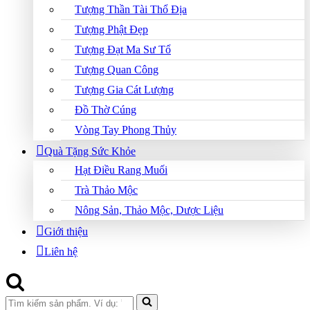
Tượng Thần Tài Thổ Địa
Tượng Phật Đẹp
Tượng Đạt Ma Sư Tổ
Tượng Quan Công
Tượng Gia Cát Lượng
Đồ Thờ Cúng
Vòng Tay Phong Thủy
Quà Tặng Sức Khỏe
Hạt Điều Rang Muối
Trà Thảo Mộc
Nông Sản, Thảo Mộc, Dược Liệu
Giới thiệu
Liên hệ
Search