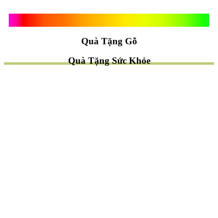
Quà Tặng Vạn Khánh An
Quà Tặng Gỗ
Quà Tặng Sức Khỏe
TÌM QUÀ NHANH
TẶNG QUÀ CHỦ ĐỀ GÌ ?
Quà Tặng Trang Trí
Quà Tặng Để Bàn
Quà Tặng Mỹ Nghệ
Quà Tặng Phong Thủy
Quà Tặng Phật Giáo
TẶNG QUÀ CHO AI ?