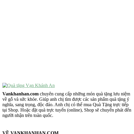
Quà Tặng Ý Nghĩa
Quà Tặng Cao Cấp
VẬT PHẨM PHONG THỦY
Vật Phẩm Phong Thủy
Đồ Phong Thủy Để Bàn
Tượng Trang Trí Phong Thủy
Tượng Phật Mini
Tượng Phật Để Xe
Trang Trí Taplo Xe
Vankhanhan.com
chuyên cung cấp những món quà tặng lưu niệm
về gỗ và sức khỏe. Giúp anh chị tìm được các sản phẩm quà tặng ý
nghĩa, sang trọng, độc đáo. Anh chị có thể mua Quà Tặng trực tiếp
tại Shop. Hoặc đặt quà trực tuyến (online), Shop sẽ chuyển phát đến
người nhận trên toàn quốc.
VỀ VANKHANHAN.COM