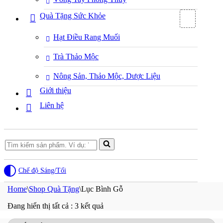
Quà Tặng Sức Khỏe
Hạt Điều Rang Muối
Trà Thảo Mộc
Nông Sản, Thảo Mộc, Dược Liệu
Giới thiệu
Liên hệ
Search
for...
Chế độ Sáng/Tối
Home
\
Shop Quà Tặng
\
Lục Bình Gỗ
Đang hiển thị tất cả : 3 kết quả