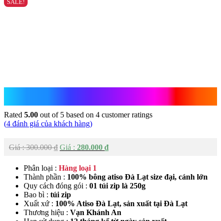
SALE!
Bông Atiso Sấy Khô Loại 1
Rated
5.00
out of 5 based on
4
customer ratings
(
4
đánh giá của khách hàng)
Original
Current
300.000
₫
280.000
₫
Giá
Giá
was:
is:
Phân loại :
Hàng loại 1
300.000 ₫.
280.000 ₫.
Thành phần :
100% bông atiso Đà Lạt size đại, cánh lớn
Quy cách đóng gói :
01 túi zip là 250g
Bao bì :
túi zip
Xuất xứ :
100% Atiso Đà Lạt, sản xuất tại Đà Lạt
Thương hiệu :
Vạn Khánh An