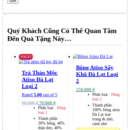
Quý Khách Cũng Có Thể Quan Tâm
Đến Quà Tặng Này…
SALE!
Bông Atiso Sấy
Trà Thảo Mộc
Khô Đà Lạt Loại
Atiso Đà Lạt
2
Loại 2
250.000
₫
Rated
5.00
out of 5
Phân loại :
Hàng
loại 2
Original
Current
90.000
₫
70.000
₫
Thành phần :
Giá
Giá
Phân loại :
Hàng
100% bông atiso
loại 2
was:
is:
Đà Lạt size
90.000 ₫.
70.000 ₫.
Thành phần :
trung & nhỏ,
20% bông, 40%
cánh nhỏ
thân đen, 40%