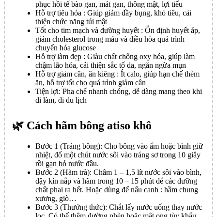
phục hồi tế bào gan, mát gan, thông mật, lợi tiểu
Hỗ trợ tiêu hóa : Giúp giảm đầy bụng, khó tiêu, cải
thiện chức năng túi mật
Tốt cho tim mạch và đường huyết : Ổn định huyết áp,
giảm cholesterol trong máu và điều hòa quá trình
chuyển hóa glucose
Hỗ trợ làm đẹp : Giàu chất chống oxy hóa, giúp làm
chậm lão hóa, cải thiện sắc tố da, ngăn ngừa mụn
Hỗ trợ giảm cân, ăn kiêng : Ít calo, giúp hạn chế thèm
ăn, hỗ trợ tốt cho quá trình giảm cân
Tiện lợi: Pha chế nhanh chóng, dễ dàng mang theo khi
đi làm, đi du lịch
🌿 Cách hãm bông atiso khô
Bước 1 (Tráng bông): Cho bông vào ấm hoặc bình giữ
nhiệt, đổ một chút nước sôi vào tráng sơ trong 10 giây
rồi gạn bỏ nước đầu.
Bước 2 (Hãm trà): Châm 1 – 1,5 lít nước sôi vào bình,
đậy kín nắp và hãm trong 10 – 15 phút để các dưỡng
chất phai ra hết. Hoặc dùng để nấu canh : hầm chung
xương, giò…
Bước 3 (Thưởng thức): Chắt lấy nước uống thay nước
lọc. Có thể thêm đường phèn hoặc mật ong tùy khẩu