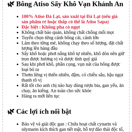
🌿 Bông Atiso Sấy Khô Vạn Khánh An
100% Atiso Đà Lạt, sản xuất tại Đà Lạt (nếu giá
sản phẩm rẻ hoặc thấp có thể là Atiso Sapa)
Đặc biệt : Không pha cỏ ngọt
Không chất bảo quản, không chất chống mối mọt
Tuyển chọn từng cánh bông cái, cánh lớn
Làm theo từng mẻ, không chạy theo số lượng, đặt chất
lượng lên hàng đầu
Sấy khô hoặc phơi nắng khô tự nhiên, khô dòn nên giữ
trọn được hương vị và dược tính quý giá
Sau khi phơi khô, phần cọng, vụn nát của bông được
loại bỏ ra
Thơm lừng vị thiên nhiên, đậm, có chiều sâu, hậu ngọt
thanh rõ vị
Rất tốt cho anh chị nào hay dùng rượu bia, gan yếu, ăn
chay, ăn kiêng. An toàn cho sức khỏe
Hàng ra mới liên tục
🌿 Các lợi ích nổi bật
Bảo vệ và giải độc gan : Chứa hoạt chất cynarin và
silymarin kích thích gan tiết mật, hỗ trợ đào thải độc tố,