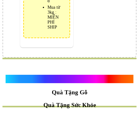
đ
Mua từ
3kg :
MIỄN
PHÍ
SHIP
Quà Tặng Vạn Khánh An
Quà Tặng Gỗ
Quà Tặng Sức Khỏe
TÌM QUÀ NHANH
TẶNG QUÀ CHỦ ĐỀ GÌ ?