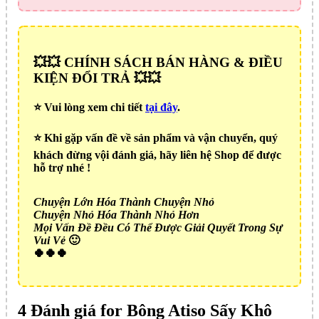
💥💥 CHÍNH SÁCH BÁN HÀNG & ĐIỀU
KIỆN ĐỔI TRẢ 💥💥
⭐️ Vui lòng xem chi tiết
tại đây
.
⭐️ Khi gặp vấn đề về sản phẩm và vận chuyển, quý
khách đừng vội đánh giá, hãy liên hệ Shop để được
hỗ trợ nhé !
Chuyện Lớn Hóa Thành Chuyện Nhỏ
Chuyện Nhỏ Hóa Thành Nhỏ Hơn
Mọi Vấn Đề Đều Có Thể Được Giải Quyết Trong Sự
Vui Vẻ
🙂
🍀🍀🍀
4 Đánh giá for
Bông Atiso Sấy Khô