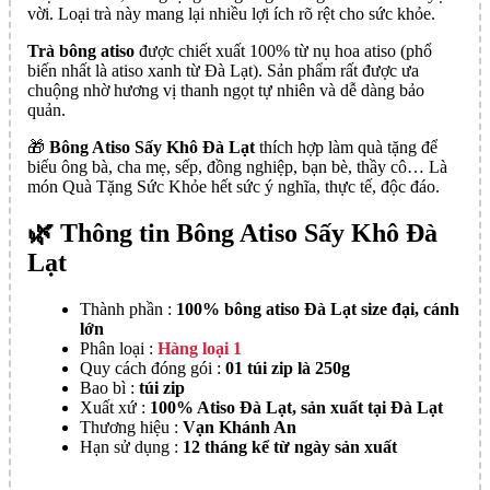
vời. Loại trà này mang lại nhiều lợi ích rõ rệt cho sức khỏe.
Trà bông atiso
được chiết xuất 100% từ nụ hoa atiso (phổ
biến nhất là atiso xanh từ Đà Lạt). Sản phẩm rất được ưa
chuộng nhờ hương vị thanh ngọt tự nhiên và dễ dàng bảo
quản.
🎁
Bông Atiso Sấy Khô Đà Lạt
thích hợp làm quà tặng để
biếu ông bà, cha mẹ, sếp, đồng nghiệp, bạn bè, thầy cô… Là
món Quà Tặng Sức Khỏe hết sức ý nghĩa, thực tế, độc đáo.
🌿 Thông tin Bông Atiso Sấy Khô Đà
Lạt
Thành phần :
100% bông atiso Đà Lạt size đại, cánh
lớn
Phân loại :
Hàng loại 1
Quy cách đóng gói :
01 túi zip là 250g
Bao bì :
túi zip
Xuất xứ :
100% Atiso Đà Lạt, sản xuất tại Đà Lạt
Thương hiệu :
Vạn Khánh An
Hạn sử dụng :
12 tháng kể từ ngày sản xuất