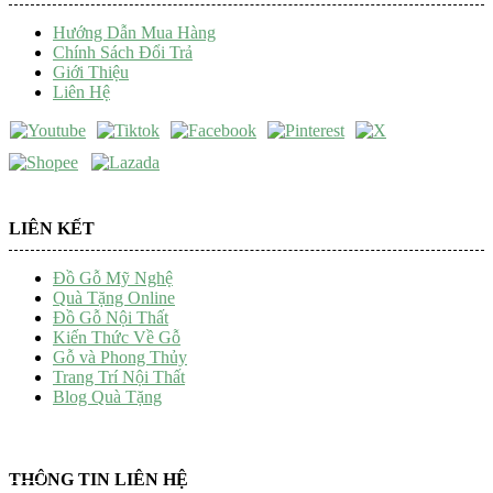
Hướng Dẫn Mua Hàng
Chính Sách Đổi Trả
Giới Thiệu
Liên Hệ
LIÊN KẾT
Đồ Gỗ Mỹ Nghệ
Quà Tặng Online
Đồ Gỗ Nội Thất
Kiến Thức Về Gỗ
Gỗ và Phong Thủy
Trang Trí Nội Thất
Blog Quà Tặng
THÔNG TIN LIÊN HỆ