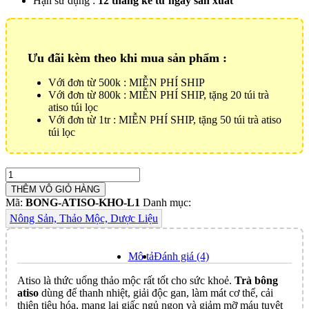
Hạn sử dụng :
12 tháng kể từ ngày sản xuất
Ưu đãi kèm theo khi mua sản phẩm :
Với đơn từ 500k : MIỄN PHÍ SHIP
Với đơn từ 800k : MIỄN PHÍ SHIP, tặng 20 túi trà
atiso túi lọc
Với đơn từ 1tr : MIỄN PHÍ SHIP, tặng 50 túi trà atiso
túi lọc
Bông
Atiso
THÊM VÔ GIỎ HÀNG
Sấy
Mã:
BONG-ATISO-KHO-L1
Danh mục:
Khô
Nông Sản, Thảo Mộc, Dược Liệu
Loại
1
Số
Mô tả
Đánh giá (4)
lượng
Atiso là thức uống thảo mộc rất tốt cho sức khoẻ.
Trà bông
atiso
dùng để thanh nhiệt, giải độc gan, làm mát cơ thể, cải
thiện tiêu hóa, mang lại giấc ngủ ngon và giảm mỡ máu tuyệt