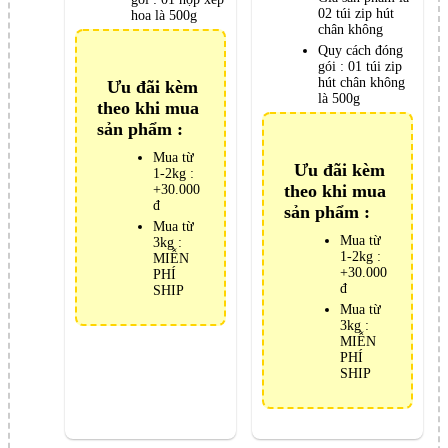
02 túi zip hút
hoa là 500g
chân không
Quy cách đóng
gói :
01 túi zip
hút chân không
Ưu đãi kèm
là 500g
theo khi mua
sản phẩm :
Mua từ
Ưu đãi kèm
1-2kg :
theo khi mua
+30.000
đ
sản phẩm :
Mua từ
Mua từ
3kg :
1-2kg :
MIỄN
+30.000
PHÍ
đ
SHIP
Mua từ
3kg :
MIỄN
PHÍ
SHIP