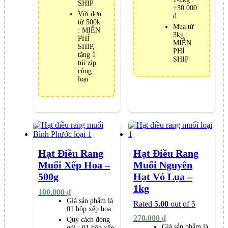
SHIP
+30.000
Với đơn
đ
từ 500k
Mua từ
: MIỄN
3kg :
PHÍ
MIỄN
SHIP,
PHÍ
tặng 1
SHIP
túi zip
cùng
loại
Hạt Điều Rang
Hạt Điều Rang
Muối Xếp Hoa –
Muối Nguyên
500g
Hạt Vỏ Lụa –
1kg
100.000
₫
Giá sản phẩm là
Rated
5.00
out of 5
01 hộp xếp hoa
270.000
₫
Quy cách đóng
Giá sản phẩm là
gói :
01 hộp xếp