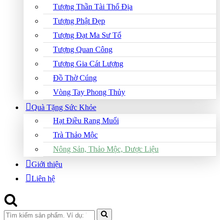
Tượng Thần Tài Thổ Địa
Tượng Phật Đẹp
Tượng Đạt Ma Sư Tổ
Tượng Quan Công
Tượng Gia Cát Lượng
Đồ Thờ Cúng
Vòng Tay Phong Thủy
Quà Tặng Sức Khỏe
Hạt Điều Rang Muối
Trà Thảo Mộc
Nông Sản, Thảo Mộc, Dược Liệu
Giới thiệu
Liên hệ
Search