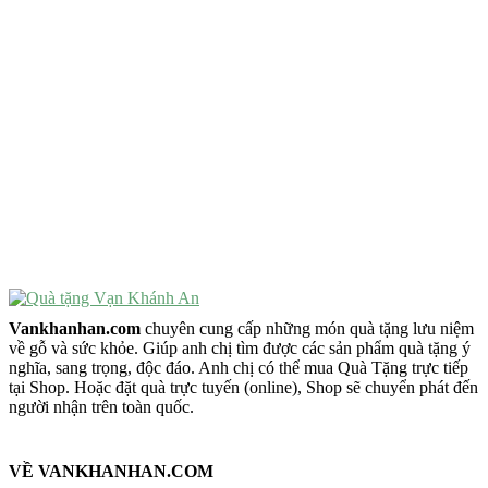
Quà Tặng Cao Cấp
VẬT PHẨM PHONG THỦY
Vật Phẩm Phong Thủy
Đồ Phong Thủy Để Bàn
Tượng Trang Trí Phong Thủy
Tượng Phật Mini
Tượng Phật Để Xe
Trang Trí Taplo Xe
Vankhanhan.com
chuyên cung cấp những món quà tặng lưu niệm
về gỗ và sức khỏe. Giúp anh chị tìm được các sản phẩm quà tặng ý
nghĩa, sang trọng, độc đáo. Anh chị có thể mua Quà Tặng trực tiếp
tại Shop. Hoặc đặt quà trực tuyến (online), Shop sẽ chuyển phát đến
người nhận trên toàn quốc.
VỀ VANKHANHAN.COM