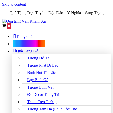
Skip to content
Quà Tặng Trực Tuyến :
Độc Đáo – Ý Nghĩa – Sang Trọng
Cart
0
Trang chủ
Shop Quà Tặng
Quà Tặng Gỗ
Tượng Để Xe
Tượng Phật Di Lặc
Bình Hút Tài Lộc
Lục Bình Gỗ
Tượng Linh Vật
Đồ Decor Trang Trí
Tranh Treo Tường
Tượng Tam Đa (Phúc Lộc Thọ)