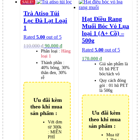
SALE!
Trà Atiso Túi
Hạt Điều Rang
Lọc Đà Lạt Loại
Muối Bóc Vỏ Lụa
1
loại 1 (A+ Cồ) –
Rated
5.00
out of 5
500g
Original
Current
110.000
₫
90.000
₫
Rated
5.00
out of 5
Giá
Giá
Phân loại :
Hàng
loại 1
was:
is:
170.000
₫
110.000 ₫.
90.000 ₫.
Thành phần :
Giá sản phẩm là
40% bông, 30%
01 hũ PET
thân đen, 30%
bóc/tách vỏ
rễ
Quy cách đóng
gói :
01 hũ PET
là 500g
Ưu đãi kèm
theo khi mua
Ưu đãi kèm
sản phẩm :
theo khi mua
Với đơn
sản phẩm :
từ 300k
: MIỄN
Mua từ
PHÍ
1-2kg :