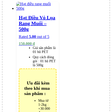
Hạt Điều Vỏ Lụa
Rang Muối –
500g
Rated
5.00
out of 5
150.000
₫
Giá sản phẩm là
01 hũ PET
Quy cách đóng
gói :
01 hũ PET
là 500g
Ưu đãi kèm
theo khi mua
sản phẩm :
Mua từ
1-2kg :
+30.000