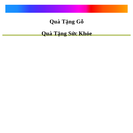
Quà Tặng Vạn Khánh An
Quà Tặng Gỗ
Quà Tặng Sức Khỏe
TÌM QUÀ NHANH
TẶNG QUÀ CHỦ ĐỀ GÌ ?
Quà Tặng Trang Trí
Quà Tặng Để Bàn
Quà Tặng Mỹ Nghệ
Quà Tặng Phong Thủy
Quà Tặng Phật Giáo
TẶNG QUÀ CHO AI ?