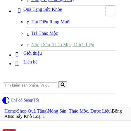
Quà Tặng Sức Khỏe
Hạt Điều Rang Muối
Trà Thảo Mộc
Nông Sản, Thảo Mộc, Dược Liệu
Giới thiệu
Liên hệ
Search
for...
Chế độ Sáng/Tối
Home
\
Shop Quà Tặng
\
Nông Sản, Thảo Mộc, Dược Liệu
\
Bông
Atiso Sấy Khô Loại 1