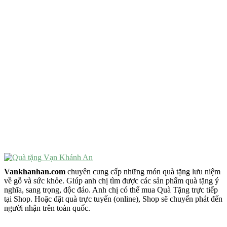
Quà Tặng Độc Đáo
Quà Tặng Ý Nghĩa
Quà Tặng Cao Cấp
VẬT PHẨM PHONG THỦY
Vật Phẩm Phong Thủy
Đồ Phong Thủy Để Bàn
Tượng Trang Trí Phong Thủy
Tượng Phật Mini
Tượng Phật Để Xe
Trang Trí Taplo Xe
Vankhanhan.com
chuyên cung cấp những món quà tặng lưu niệm
về gỗ và sức khỏe. Giúp anh chị tìm được các sản phẩm quà tặng ý
nghĩa, sang trọng, độc đáo. Anh chị có thể mua Quà Tặng trực tiếp
tại Shop. Hoặc đặt quà trực tuyến (online), Shop sẽ chuyển phát đến
người nhận trên toàn quốc.