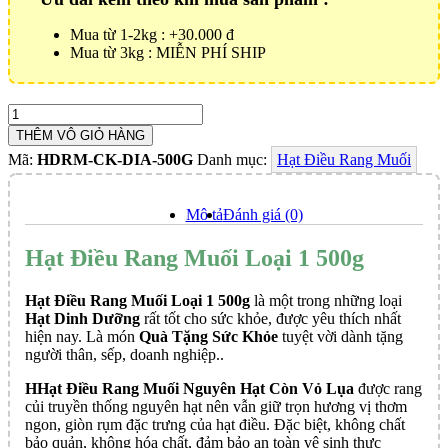
Mua từ 1-2kg : +30.000 đ
Mua từ 3kg : MIỄN PHÍ SHIP
Hạt
Điều
THÊM VÔ GIỎ HÀNG
Rang
Mã:
HDRM-CK-DIA-500G
Danh mục:
Hạt Điều Rang Muối
Muối
Loại
1
Mô tả
Đánh giá (0)
500g
Số
Hạt Điều Rang Muối Loại 1 500g
lượng
Hạt Điều Rang Muối Loại 1 500g
là một trong những loại
Hạt Dinh Dưỡng
rất tốt cho sức khỏe, được yêu thích nhất
hiện nay. Là món
Quà Tặng Sức Khỏe
tuyệt vời dành tặng
người thân, sếp, doanh nghiệp..
HHạt Điều Rang Muối Nguyên Hạt Còn Vỏ Lụa
được rang
củi truyền thống nguyên hạt nên vẫn giữ trọn hương vị thơm
ngon, giòn rụm đặc trưng của hạt điều. Đặc biệt, không chất
bảo quản, không hóa chất, đảm bảo an toàn vệ sinh thực