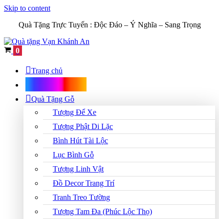
Skip to content
Quà Tặng Trực Tuyến :
Độc Đáo – Ý Nghĩa – Sang Trọng
Cart
0
Trang chủ
Shop Quà Tặng
Quà Tặng Gỗ
Tượng Để Xe
Tượng Phật Di Lặc
Bình Hút Tài Lộc
Lục Bình Gỗ
Tượng Linh Vật
Đồ Decor Trang Trí
Tranh Treo Tường
Tượng Tam Đa (Phúc Lộc Thọ)