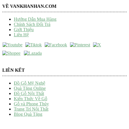
VỀ VANKHANHAN.COM
Hướng Dẫn Mua Hàng
Chính Sách Đổi Trả
Giới Thiệu
Liên Hệ
LIÊN KẾT
Đồ Gỗ Mỹ Nghệ
Quà Tặng Online
Đồ Gỗ Nội Thất
Kiến Thức Về Gỗ
Gỗ và Phong Thủy
Trang Trí Nội Thất
Blog Quà Tặng