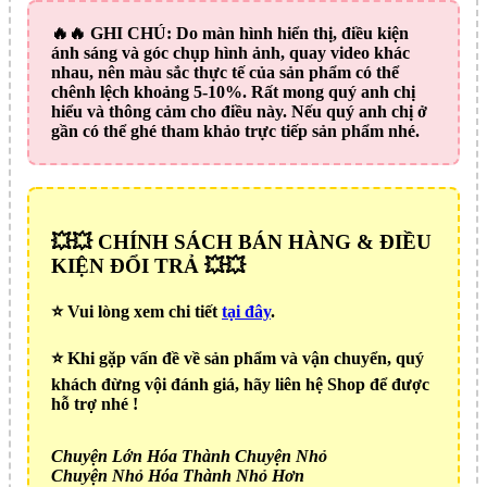
🔥🔥
GHI CHÚ:
Do màn hình hiển thị, điều kiện
ánh sáng và góc chụp hình ảnh, quay video khác
nhau, nên màu sắc thực tế của sản phẩm có thể
chênh lệch khoảng 5-10%. Rất mong quý anh chị
hiểu và thông cảm cho điều này. Nếu quý anh chị ở
gần có thể ghé tham khảo trực tiếp sản phẩm nhé.
💥💥 CHÍNH SÁCH BÁN HÀNG & ĐIỀU
KIỆN ĐỔI TRẢ 💥💥
⭐️ Vui lòng xem chi tiết
tại đây
.
⭐️ Khi gặp vấn đề về sản phẩm và vận chuyển, quý
khách đừng vội đánh giá, hãy liên hệ Shop để được
hỗ trợ nhé !
Chuyện Lớn Hóa Thành Chuyện Nhỏ
Chuyện Nhỏ Hóa Thành Nhỏ Hơn