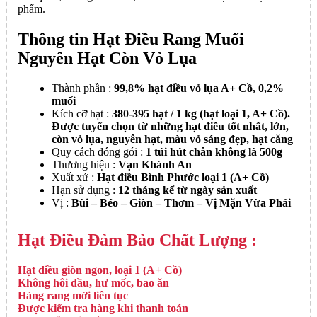
phẩm.
Thông tin Hạt Điều Rang Muối
Nguyên Hạt Còn Vỏ Lụa
Thành phần :
99,8% hạt điều vỏ lụa A+ Cồ, 0,2%
muối
Kích cỡ hạt :
380-395 hạt / 1 kg (hạt loại 1, A+ Cồ).
Được tuyển chọn từ những hạt điều tốt nhất, lớn,
còn vỏ lụa, nguyên hạt, màu vỏ sáng đẹp, hạt căng
Quy cách đóng gói :
1 túi hút chân không là 500g
Thương hiệu :
Vạn Khánh An
Xuất xứ :
Hạt điều Bình Phước loại 1 (A+ Cồ)
Hạn sử dụng :
12 tháng kể từ ngày sản xuất
Vị :
Bùi – Béo – Giòn – Thơm – Vị Mặn Vừa Phải
Hạt Điều Đảm Bảo Chất Lượng :
Hạt điều giòn ngon, loại 1 (A+ Cồ)
Không hôi dầu, hư mốc, bao ăn
Hàng rang mới liên tục
Được kiểm tra hàng khi thanh toán