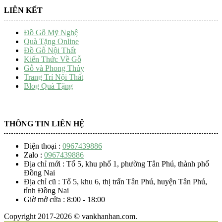
LIÊN KẾT
Đồ Gỗ Mỹ Nghệ
Quà Tặng Online
Đồ Gỗ Nội Thất
Kiến Thức Về Gỗ
Gỗ và Phong Thủy
Trang Trí Nội Thất
Blog Quà Tặng
THÔNG TIN LIÊN HỆ
Điện thoại :
0967439886
Zalo :
0967439886
Địa chỉ mới : Tổ 5, khu phố 1, phường Tân Phú, thành phố
Đồng Nai
Địa chỉ cũ : Tổ 5, khu 6, thị trấn Tân Phú, huyện Tân Phú,
tỉnh Đồng Nai
Giờ mở cửa : 8:00 - 18:00
Copyright 2017-2026 © vankhanhan.com.