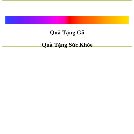
Quà Tặng Vạn Khánh An
Quà Tặng Gỗ
Quà Tặng Sức Khỏe
TÌM QUÀ NHANH
TẶNG QUÀ CHỦ ĐỀ GÌ ?
Quà Tặng Trang Trí
Quà Tặng Để Bàn
Quà Tặng Mỹ Nghệ
Quà Tặng Phong Thủy
Quà Tặng Phật Giáo
TẶNG QUÀ CHO AI ?