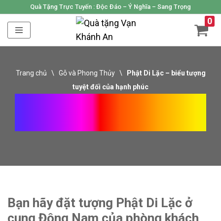
Quà Tặng Trực Tuyến :
Độc Đáo – Ý Nghĩa – Sang Trọng
0
Skip
to
content
Trang chủ
\
Gỗ và Phong Thủy
\
Phật Di Lặc – biểu tượng
tuyệt đối của hạnh phúc
Phật Di Lặc – Biểu Tượng
Tuyệt Đối Của Hạnh Phúc
Bạn hãy đặt tượng Phật Di Lặc ở
cung Đông Nam của phòng khách,