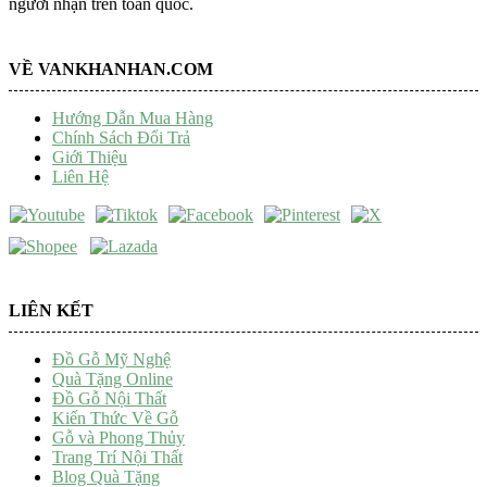
người nhận trên toàn quốc.
VỀ VANKHANHAN.COM
Hướng Dẫn Mua Hàng
Chính Sách Đổi Trả
Giới Thiệu
Liên Hệ
LIÊN KẾT
Đồ Gỗ Mỹ Nghệ
Quà Tặng Online
Đồ Gỗ Nội Thất
Kiến Thức Về Gỗ
Gỗ và Phong Thủy
Trang Trí Nội Thất
Blog Quà Tặng