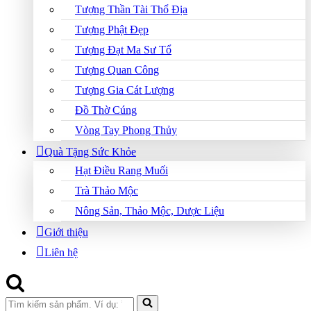
Tượng Thần Tài Thổ Địa
Tượng Phật Đẹp
Tượng Đạt Ma Sư Tổ
Tượng Quan Công
Tượng Gia Cát Lượng
Đồ Thờ Cúng
Vòng Tay Phong Thủy
Quà Tặng Sức Khỏe
Hạt Điều Rang Muối
Trà Thảo Mộc
Nông Sản, Thảo Mộc, Dược Liệu
Giới thiệu
Liên hệ
Search