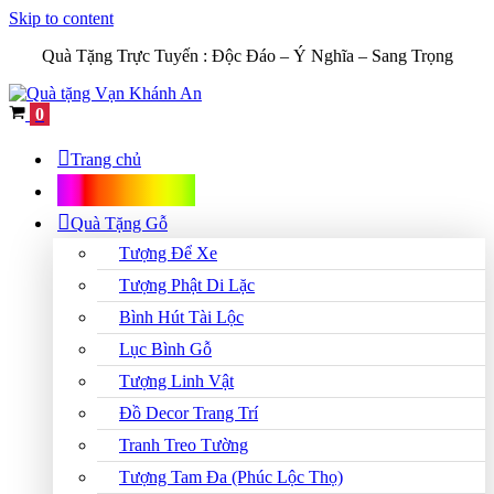
Skip to content
Quà Tặng Trực Tuyến :
Độc Đáo – Ý Nghĩa – Sang Trọng
Cart
0
Trang chủ
Shop Quà Tặng
Quà Tặng Gỗ
Tượng Để Xe
Tượng Phật Di Lặc
Bình Hút Tài Lộc
Lục Bình Gỗ
Tượng Linh Vật
Đồ Decor Trang Trí
Tranh Treo Tường
Tượng Tam Đa (Phúc Lộc Thọ)