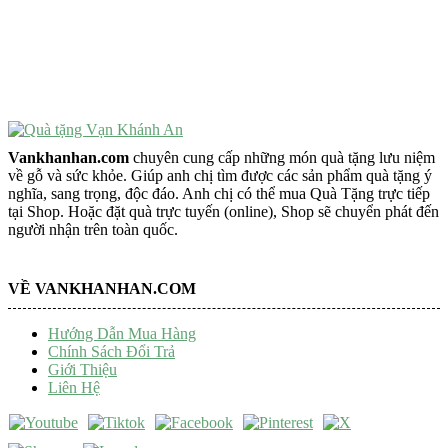
Đồ Phong Thủy Để Bàn
Tượng Trang Trí Phong Thủy
Tượng Phật Mini
Tượng Phật Để Xe
Trang Trí Taplo Xe
Vankhanhan.com
chuyên cung cấp những món quà tặng lưu niệm
về gỗ và sức khỏe. Giúp anh chị tìm được các sản phẩm quà tặng ý
nghĩa, sang trọng, độc đáo. Anh chị có thể mua Quà Tặng trực tiếp
tại Shop. Hoặc đặt quà trực tuyến (online), Shop sẽ chuyển phát đến
người nhận trên toàn quốc.
VỀ VANKHANHAN.COM
Hướng Dẫn Mua Hàng
Chính Sách Đổi Trả
Giới Thiệu
Liên Hệ