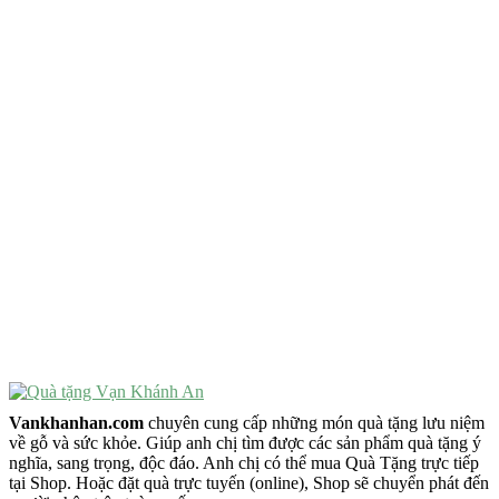
QUÀ TẶNG TIÊU CHÍ GÌ ?
Quà Tặng Độc Đáo
Quà Tặng Ý Nghĩa
Quà Tặng Cao Cấp
VẬT PHẨM PHONG THỦY
Vật Phẩm Phong Thủy
Đồ Phong Thủy Để Bàn
Tượng Trang Trí Phong Thủy
Tượng Phật Mini
Tượng Phật Để Xe
Trang Trí Taplo Xe
Vankhanhan.com
chuyên cung cấp những món quà tặng lưu niệm
về gỗ và sức khỏe. Giúp anh chị tìm được các sản phẩm quà tặng ý
nghĩa, sang trọng, độc đáo. Anh chị có thể mua Quà Tặng trực tiếp
tại Shop. Hoặc đặt quà trực tuyến (online), Shop sẽ chuyển phát đến