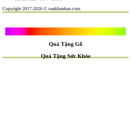
Copyright 2017-2026 © vankhanhan.com.
Quà Tặng Vạn Khánh An
Quà Tặng Gỗ
Quà Tặng Sức Khỏe
TÌM QUÀ NHANH
TẶNG QUÀ CHỦ ĐỀ GÌ ?
Quà Tặng Trang Trí
Quà Tặng Để Bàn
Quà Tặng Mỹ Nghệ
Quà Tặng Phong Thủy
Quà Tặng Phật Giáo