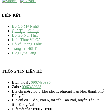
LIÊN KẾT
Đồ Gỗ Mỹ Nghệ
Quà Tặng Online
Đồ Gỗ Nội Thất
Kiến Thức Về Gỗ
Gỗ và Phong Thủy
Trang Trí Nội Thất
Blog Quà Tặng
THÔNG TIN LIÊN HỆ
Điện thoại :
0967439886
Zalo :
0967439886
Địa chỉ mới : Tổ 5, khu phố 1, phường Tân Phú, thành phố
Đồng Nai
Địa chỉ cũ : Tổ 5, khu 6, thị trấn Tân Phú, huyện Tân Phú,
tỉnh Đồng Nai
Giờ mở cửa : 8:00 - 18:00