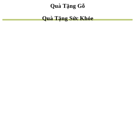
Quà Tặng Gỗ
Quà Tặng Sức Khỏe
TÌM QUÀ NHANH
TẶNG QUÀ CHỦ ĐỀ GÌ ?
Quà Tặng Trang Trí
Quà Tặng Để Bàn
Quà Tặng Mỹ Nghệ
Quà Tặng Phong Thủy
Quà Tặng Phật Giáo
TẶNG QUÀ CHO AI ?
Quà Tặng Sếp
Quà Tặng Bạn Bè
Quà Tặng Đồng Nghiệp