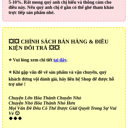
5-10%. Rất mong quý anh chị hiểu và thông cảm cho
điều này. Nếu quý anh chị ở gần có thể ghé tham khảo
trực tiếp sản phẩm nhé.
💥💥 CHÍNH SÁCH BÁN HÀNG & ĐIỀU
KIỆN ĐỔI TRẢ 💥💥
⭐️ Vui lòng xem chi tiết
tại đây
.
⭐️ Khi gặp vấn đề về sản phẩm và vận chuyển, quý
khách đừng vội đánh giá, hãy liên hệ Shop để được hỗ
trợ nhé !
Chuyện Lớn Hóa Thành Chuyện Nhỏ
Chuyện Nhỏ Hóa Thành Nhỏ Hơn
Mọi Vấn Đề Đều Có Thể Được Giải Quyết Trong Sự Vui
Vẻ
🙂
🍀🍀🍀