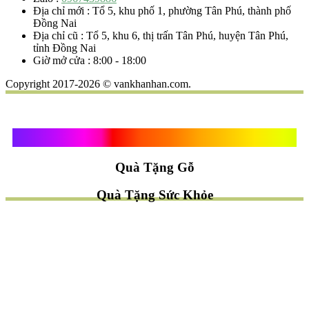
Địa chỉ mới : Tổ 5, khu phố 1, phường Tân Phú, thành phố
Đồng Nai
Địa chỉ cũ : Tổ 5, khu 6, thị trấn Tân Phú, huyện Tân Phú,
tỉnh Đồng Nai
Giờ mở cửa : 8:00 - 18:00
Copyright 2017-2026 © vankhanhan.com.
Quà Tặng Vạn Khánh An
Quà Tặng Gỗ
Quà Tặng Sức Khỏe
TÌM QUÀ NHANH
TẶNG QUÀ CHỦ ĐỀ GÌ ?
Quà Tặng Trang Trí
Quà Tặng Để Bàn