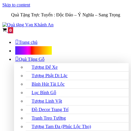
Skip to content
Quà Tặng Trực Tuyến :
Độc Đáo – Ý Nghĩa – Sang Trọng
Cart
0
Trang chủ
Shop Quà Tặng
Quà Tặng Gỗ
Tượng Để Xe
Tượng Phật Di Lặc
Bình Hút Tài Lộc
Lục Bình Gỗ
Tượng Linh Vật
Đồ Decor Trang Trí
Tranh Treo Tường
Tượng Tam Đa (Phúc Lộc Thọ)