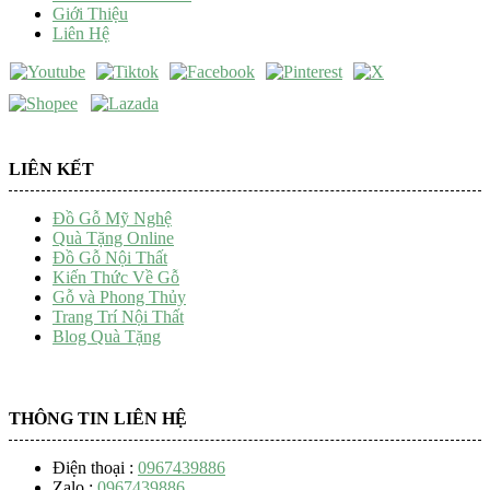
Giới Thiệu
Liên Hệ
LIÊN KẾT
Đồ Gỗ Mỹ Nghệ
Quà Tặng Online
Đồ Gỗ Nội Thất
Kiến Thức Về Gỗ
Gỗ và Phong Thủy
Trang Trí Nội Thất
Blog Quà Tặng
THÔNG TIN LIÊN HỆ
Điện thoại :
0967439886
Zalo :
0967439886