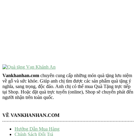
VẬT PHẨM PHONG THỦY
Vật Phẩm Phong Thủy
Đồ Phong Thủy Để Bàn
Tượng Trang Trí Phong Thủy
Tượng Phật Mini
Tượng Phật Để Xe
Trang Trí Taplo Xe
Vankhanhan.com
chuyên cung cấp những món quà tặng lưu niệm
về gỗ và sức khỏe. Giúp anh chị tìm được các sản phẩm quà tặng ý
nghĩa, sang trọng, độc đáo. Anh chị có thể mua Quà Tặng trực tiếp
tại Shop. Hoặc đặt quà trực tuyến (online), Shop sẽ chuyển phát đến
người nhận trên toàn quốc.
VỀ VANKHANHAN.COM
Hướng Dẫn Mua Hàng
Chính Sách Đổi Trả