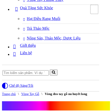
Quà Tặng Sức Khỏe
Hạt Điều Rang Muối
Trà Thảo Mộc
Nông Sản, Thảo Mộc, Dược Liệu
Giới thiệu
Liên hệ
Search
for...
Chế độ Sáng/Tối
Trang chủ
\
Vòng Tay Gỗ
\
Vòng đeo tay gỗ nu huyết long
Vòng đeo tay gỗ nu huyết long