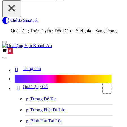
for...
Chế độ Sáng/Tối
Quà Tặng Trực Tuyến :
Độc Đáo – Ý Nghĩa – Sang Trọng
Navigation
Menu
Cart
0
Navigation
Menu
Trang chủ
Shop Quà Tặng
Quà Tặng Gỗ
Tượng Để Xe
Tượng Phật Di Lặc
Bình Hút Tài Lộc