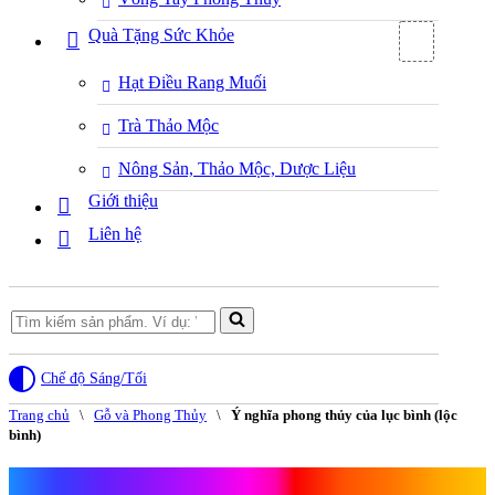
Quà Tặng Sức Khỏe
Hạt Điều Rang Muối
Trà Thảo Mộc
Nông Sản, Thảo Mộc, Dược Liệu
Giới thiệu
Liên hệ
Search
for...
Chế độ Sáng/Tối
Trang chủ
\
Gỗ và Phong Thủy
\
Ý nghĩa phong thủy của lục bình (lộc
bình)
Ý nghĩa phong thủy của lục