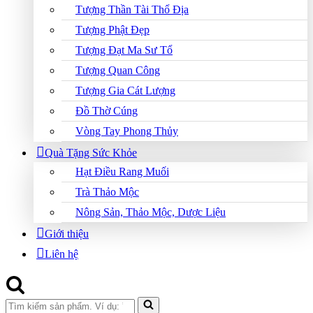
Tượng Thần Tài Thổ Địa
Tượng Phật Đẹp
Tượng Đạt Ma Sư Tổ
Tượng Quan Công
Tượng Gia Cát Lượng
Đồ Thờ Cúng
Vòng Tay Phong Thủy
Quà Tặng Sức Khỏe
Hạt Điều Rang Muối
Trà Thảo Mộc
Nông Sản, Thảo Mộc, Dược Liệu
Giới thiệu
Liên hệ
Search