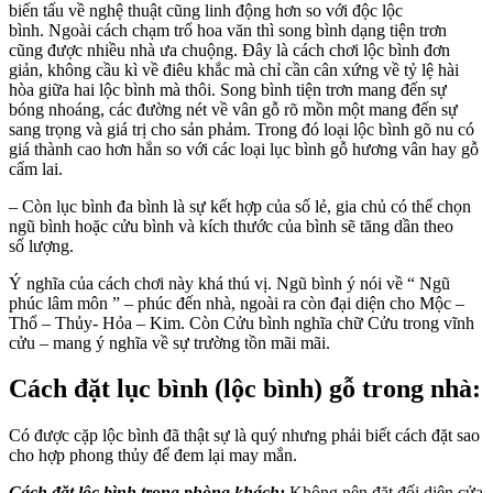
biến tấu về nghệ thuật cũng linh động hơn so với độc lộc
bình. Ngoài cách chạm trổ hoa văn thì song bình dạng tiện trơn
cũng được nhiều nhà ưa chuộng. Đây là cách chơi lộc bình đơn
giản, không cầu kì về điêu khắc mà chỉ cần cân xứng về tỷ lệ hài
hòa giữa hai lộc bình mà thôi. Song bình tiện trơn mang đến sự
bóng nhoáng, các đường nét về vân gỗ rõ mồn một mang đến sự
sang trọng và giá trị cho sản phảm. Trong đó loại lộc bình gõ nu có
giá thành cao hơn hẳn so với các loại lục bình gỗ hương vân hay gỗ
cẩm lai.
– Còn lục bình đa bình là sự kết hợp của số lẻ, gia chủ có thể chọn
ngũ bình hoặc cửu bình và kích thước của bình sẽ tăng dần theo
số lượng.
Ý nghĩa của cách chơi này khá thú vị. Ngũ bình ý nói về “ Ngũ
phúc lâm môn ” – phúc đến nhà, ngoài ra còn đại diện cho Mộc –
Thổ – Thủy- Hỏa – Kim. Còn Cửu bình nghĩa chữ Cửu trong vĩnh
cửu – mang ý nghĩa về sự trường tồn mãi mãi.
Cách đặt lục bình (lộc bình) gỗ trong nhà:
Có được cặp lộc bình đã thật sự là quý nhưng phải biết cách đặt sao
cho hợp phong thủy để đem lại may mắn.
Cách đặt lộc bình trong phòng khách:
Không nên đặt đối diện cửa