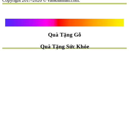
Copyright 2017-2026 © vankhanhan.com.
Quà Tặng Vạn Khánh An
Quà Tặng Gỗ
Quà Tặng Sức Khỏe
TÌM QUÀ NHANH
TẶNG QUÀ CHỦ ĐỀ GÌ ?
Quà Tặng Trang Trí
Quà Tặng Để Bàn
Quà Tặng Mỹ Nghệ
Quà Tặng Phong Thủy
Quà Tặng Phật Giáo