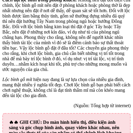
chính, lộc bình gỗ mít nên đặt ở phòng khách hoặc phòng thờ là đẹp
nhất nhưng nên đặt ở nơi dễ thấy, dễ quan sát sẽ tốt hơn. Đối với lộc
bình được làm bằng thủy tinh, gốm sứ thường đựng nhiều đá quý
thì nên đặt hướng Tây Nam trong phòng ngủ hoặc hướng Đông
Bắc. Đối với lộc bình bằng kim loại thì đặt ở góc Tây hoặc Tây
Bắc, nên đặt ở những nơi kín đáo, ví dụ như tủ của phòng ngủ
chẳng hạn. Phong thủy cho rằng, không nên để người khác nhìn
thấy bình tài lộc của mình vì đó sẽ là điềm cảnh báo sự thất thoát
tiền bạc. Vậy lộc bình gỗ đặt ở đâu tốt? Các chuyên gia phong thủy
cho rằng, khi chơi lộc bình, gia chủ cần biết những vị trí tốt trong
nhà để mà bày trí lộc bình ở đó, ví dụ như: vị trí tài lộc, vị trí tình
duyên…nhằm kích hoạt khi tốt, phù trợ cho những mong muốn và
ước nguyện của gia chủ.
Lộc bình gỗ mít
hiện nay đang là sự lựa chọn của nhiều gia đình,
mang thật nhiều ý nghĩa tốt đẹp. Chơi lộc bình gỗ bạn phải biết cách
chơi nghệ thuật, không chỉ là đạt tính thẩm mĩ mà còn khéo mang
đến tài lộc cho gia đình.
(Nguồn: Tổng hợp từ internet)
🔥🔥
GHI CHÚ:
Do màn hình hiển thị, điều kiện ánh
sáng và góc chụp hình ảnh, quay video khác nhau, nên
màu sắc thực tế của sản phẩm có thể chênh lệch khoảng