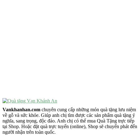
Quà Tặng Độc Đáo
Quà Tặng Ý Nghĩa
Quà Tặng Cao Cấp
VẬT PHẨM PHONG THỦY
Vật Phẩm Phong Thủy
Đồ Phong Thủy Để Bàn
Tượng Trang Trí Phong Thủy
Tượng Phật Mini
Tượng Phật Để Xe
Trang Trí Taplo Xe
Vankhanhan.com
chuyên cung cấp những món quà tặng lưu niệm
về gỗ và sức khỏe. Giúp anh chị tìm được các sản phẩm quà tặng ý
nghĩa, sang trọng, độc đáo. Anh chị có thể mua Quà Tặng trực tiếp
tại Shop. Hoặc đặt quà trực tuyến (online), Shop sẽ chuyển phát đến
người nhận trên toàn quốc.