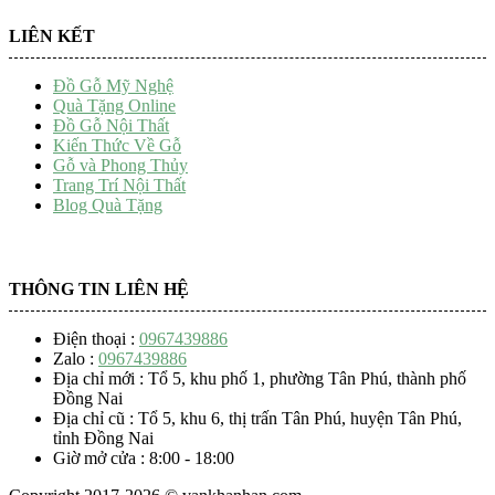
LIÊN KẾT
Đồ Gỗ Mỹ Nghệ
Quà Tặng Online
Đồ Gỗ Nội Thất
Kiến Thức Về Gỗ
Gỗ và Phong Thủy
Trang Trí Nội Thất
Blog Quà Tặng
THÔNG TIN LIÊN HỆ
Điện thoại :
0967439886
Zalo :
0967439886
Địa chỉ mới : Tổ 5, khu phố 1, phường Tân Phú, thành phố
Đồng Nai
Địa chỉ cũ : Tổ 5, khu 6, thị trấn Tân Phú, huyện Tân Phú,
tỉnh Đồng Nai
Giờ mở cửa : 8:00 - 18:00