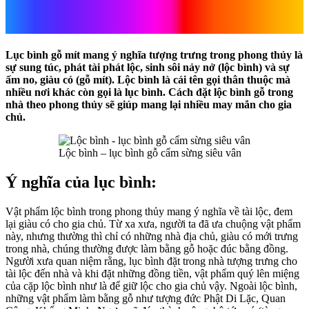
bình (lộc bình)
Lục bình gỗ mít mang ý nghĩa tượng trưng trong phong thủy là
sự sung túc, phát tài phát lộc, sinh sôi nảy nở (lộc bình) và sự
ấm no, giàu có (gỗ mít). Lộc bình là cái tên gọi thân thuộc mà
nhiều nơi khác còn gọi là lục bình. Cách đặt lộc bình gỗ trong
nhà theo phong thủy sẽ giúp mang lại nhiều may mắn cho gia
chủ.
Lộc bình – lục bình gỗ cẩm sừng siêu vân
Ý nghĩa của lục bình:
Vật phẩm lộc bình trong phong thủy mang ý nghĩa về tài lộc, đem
lại giàu có cho gia chủ. Từ xa xưa, người ta đã ưa chuộng vật phẩm
này, nhưng thường thì chỉ có những nhà địa chủ, giàu có mới trưng
trong nhà, chúng thường được làm bằng gỗ hoặc đúc bằng đồng.
Người xưa quan niệm rằng, lục bình đặt trong nhà tượng trưng cho
tài lộc đến nhà và khi đặt những đồng tiền, vật phẩm quý lên miệng
của cặp lộc bình như là để giữ lộc cho gia chủ vậy. Ngoài lộc bình,
những vật phẩm làm bằng gỗ như tượng đức Phật Di Lặc, Quan