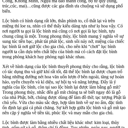
Công, Khổng Minh, Ngựa mã đáo thành công, bộ tứ quý (tùng,
trúc,cúc, mai)…cũng được các gia đình ưa chuộng và sử dụng phổ
biến.
Lộc bình có hình dạng rất lớn, thân phình to, cổ thắt lại và trên
miệng thì loe ra, nhìn có thể thấy kiểu dáng tựa như lọ hoa vậy. Có
nơi người ta gọi là lộc bình mà cũng có nơi gọi là lục bình, tựu
chung cũng là một. Trong phong thủy, lộc bình mang ý nghĩa về sự
sung túc tiền bạc, phát tài phát lộc, sinh sôi nảy nở, miệng của chiếc
lục bình là nơi giữ lộc cho gia chủ, cho nên khi “chơi” lục bình
người ta cần dựa trên chất liệu của bình mà có cách đặt lộc bình
trong phòng khách hay phòng ngủ khác nhau.
Xét về hình dạng của lộc bình thuyết phong thủy cho rằng, lộc bình
có tác dụng thu và giữ khí rất tốt, đã thế lộc bình lại được chạm trổ
bằng những đường nét hoa văn uốn lượn ở bên ngoài, tăng sự hoàn
hảo, uyển chuyển và kì diệu, sự hội tụ và năng lượng. Đấy là ý
nghĩa của lộc bình, còn tại sao lộc bình lại được làm bằng gỗ mít?
Trong phong thủy, nhắc đến gỗ mít chúng ta sẽ biết ngay đó là gỗ
của nhà Phật, bởi, chúng được dùng để làm đồ thờ, tạc tượng Phật là
chủ yếu. Vừa cho màu sắc đẹp, hợp tâm linh về sự no ấm, đặc tính
ổn định lại giá cả phải chăng. Sự kết hợp giữa lộc bình và gỗ mít tạo
nên cặp ý nghĩa về tiền tài, phúc lộc và may mắn cho gia chủ.
Lộc bình được làm bằng nhiều chất liệu khác như: kim loại, thủy
tinh, gốm sứ và gỗ, thậm chí là đồng. Tuy nhiên, ngày nay, người ta