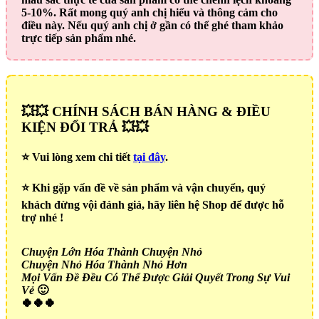
5-10%. Rất mong quý anh chị hiểu và thông cảm cho
điều này. Nếu quý anh chị ở gần có thể ghé tham khảo
trực tiếp sản phẩm nhé.
💥💥 CHÍNH SÁCH BÁN HÀNG & ĐIỀU
KIỆN ĐỔI TRẢ 💥💥
⭐️ Vui lòng xem chi tiết
tại đây
.
⭐️ Khi gặp vấn đề về sản phẩm và vận chuyển, quý
khách đừng vội đánh giá, hãy liên hệ Shop để được hỗ
trợ nhé !
Chuyện Lớn Hóa Thành Chuyện Nhỏ
Chuyện Nhỏ Hóa Thành Nhỏ Hơn
Mọi Vấn Đề Đều Có Thể Được Giải Quyết Trong Sự Vui
Vẻ
🙂
🍀🍀🍀