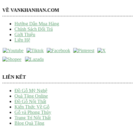
VỀ VANKHANHAN.COM
Hướng Dẫn Mua Hàng
Chính Sách Đổi Trả
Giới Thiệu
Liên Hệ
LIÊN KẾT
Đồ Gỗ Mỹ Nghệ
Quà Tặng Online
Đồ Gỗ Nội Thất
Kiến Thức Về Gỗ
Gỗ và Phong Thủy
Trang Trí Nội Thất
Blog Quà Tặng