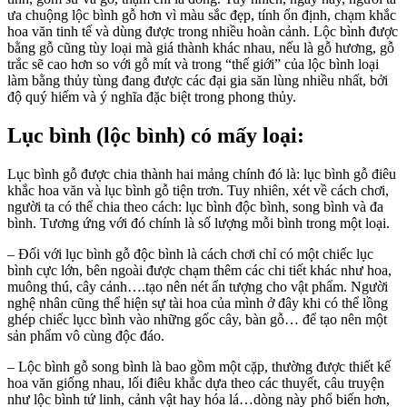
ưa chuộng lộc bình gỗ hơn vì màu sắc đẹp, tính ổn định, chạm khắc
hoa văn tinh tế và dùng được trong nhiều hoàn cảnh. Lộc bình được
bằng gỗ cũng tùy loại mà giá thành khác nhau, nếu là gỗ hương, gỗ
trắc sẽ cao hơn so với gỗ mít và trong “thế giới” của lộc bình loại
làm bằng thủy tùng đang được các đại gia săn lùng nhiều nhất, bởi
độ quý hiếm và ý nghĩa đặc biệt trong phong thủy.
Lục bình (lộc bình) có mấy loại:
Lục bình gỗ được chia thành hai mảng chính đó là: lục bình gỗ điêu
khắc hoa văn và lục bình gỗ tiện trơn. Tuy nhiên, xét về cách chơi,
người ta có thể chia theo cách: lục bình độc bình, song bình và đa
bình. Tương ứng với đó chính là số lượng mỗi bình trong một loại.
– Đối với lục bình gỗ độc bình là cách chơi chỉ có một chiếc lục
bình cực lớn, bên ngoài được chạm thêm các chi tiết khác như hoa,
muông thú, cây cảnh….tạo nên nét ấn tượng cho vật phẩm. Người
nghệ nhân cũng thể hiện sự tài hoa của mình ở đây khi có thể lồng
ghép chiếc lụcc bình vào những gốc cây, bàn gỗ… để tạo nên một
sản phẩm vô cùng độc đáo.
– Lộc bình gỗ song bình là bao gồm một cặp, thường được thiết kế
hoa văn giống nhau, lối điêu khắc dựa theo các thuyết, câu truyện
như lộc bình tứ linh, cảnh vật hay hóa lá…dòng này phổ biến hơn,