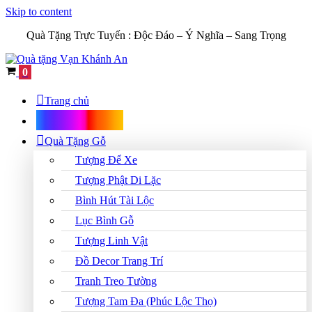
Skip to content
Quà Tặng Trực Tuyến :
Độc Đáo – Ý Nghĩa – Sang Trọng
Cart
0
Trang chủ
Shop Quà Tặng
Quà Tặng Gỗ
Tượng Để Xe
Tượng Phật Di Lặc
Bình Hút Tài Lộc
Lục Bình Gỗ
Tượng Linh Vật
Đồ Decor Trang Trí
Tranh Treo Tường
Tượng Tam Đa (Phúc Lộc Thọ)