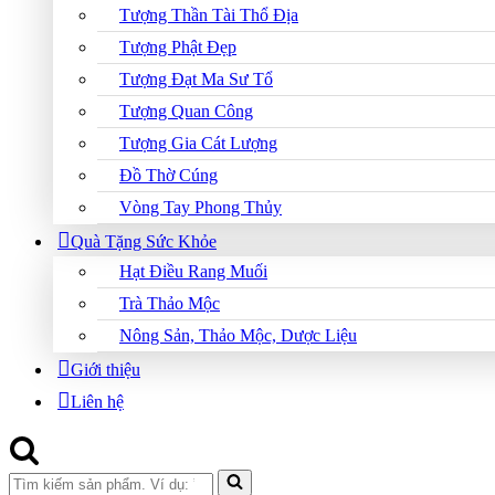
Tượng Thần Tài Thổ Địa
Tượng Phật Đẹp
Tượng Đạt Ma Sư Tổ
Tượng Quan Công
Tượng Gia Cát Lượng
Đồ Thờ Cúng
Vòng Tay Phong Thủy
Quà Tặng Sức Khỏe
Hạt Điều Rang Muối
Trà Thảo Mộc
Nông Sản, Thảo Mộc, Dược Liệu
Giới thiệu
Liên hệ
Search