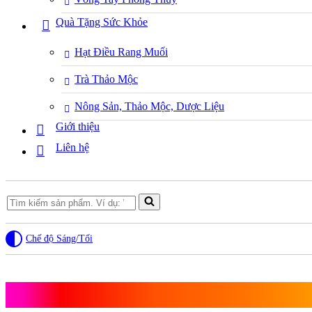
Quà Tặng Sức Khỏe
Hạt Điều Rang Muối
Trà Thảo Mộc
Nông Sản, Thảo Mộc, Dược Liệu
Giới thiệu
Liên hệ
Search
for...
Chế độ Sáng/Tối