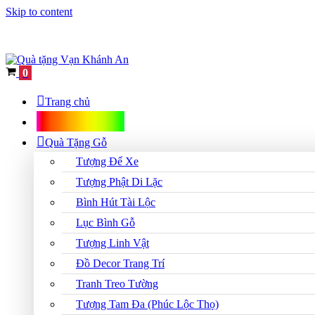
Skip to content
Cart
0
Trang chủ
Shop Quà Tặng
Quà Tặng Gỗ
Tượng Để Xe
Tượng Phật Di Lặc
Bình Hút Tài Lộc
Lục Bình Gỗ
Tượng Linh Vật
Đồ Decor Trang Trí
Tranh Treo Tường
Tượng Tam Đa (Phúc Lộc Thọ)