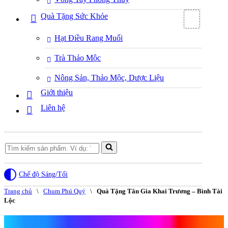
Quà Tặng Sức Khỏe
Hạt Điều Rang Muối
Trà Thảo Mộc
Nông Sản, Thảo Mộc, Dược Liệu
Giới thiệu
Liên hệ
Search
for...
Chế độ Sáng/Tối
Trang chủ
\
Chum Phú Quý
\
Quà Tặng Tân Gia Khai Trương – Bình Tài
Lộc
Quà Tặng Tân Gia Khai