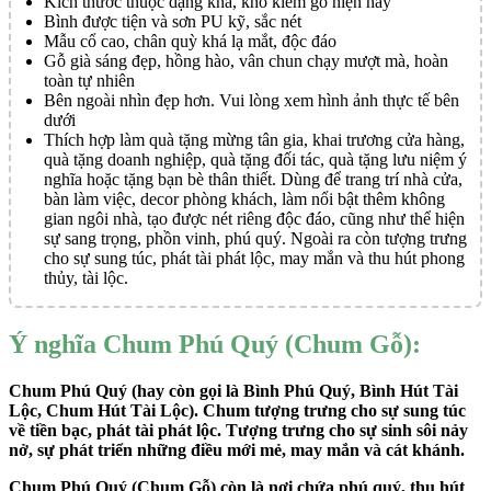
Kích thước thuộc dạng khá, khó kiếm gỗ hiện nay
Bình được tiện và sơn PU kỹ, sắc nét
Mẫu cổ cao, chân quỳ khá lạ mắt, độc đáo
Gỗ già sáng đẹp, hồng hào, vân chun chạy mượt mà, hoàn
toàn tự nhiên
Bên ngoài nhìn đẹp hơn. Vui lòng xem hình ảnh thực tế bên
dưới
Thích hợp làm quà tặng mừng tân gia, khai trương cửa hàng,
quà tặng doanh nghiệp, quà tặng đối tác, quà tặng lưu niệm ý
nghĩa hoặc tặng bạn bè thân thiết. Dùng để trang trí nhà cửa,
bàn làm việc, decor phòng khách, làm nổi bật thêm không
gian ngôi nhà, tạo được nét riêng độc đáo, cũng như thể hiện
sự sang trọng, phồn vinh, phú quý. Ngoài ra còn tượng trưng
cho sự sung túc, phát tài phát lộc, may mắn và thu hút phong
thủy, tài lộc.
Ý nghĩa Chum Phú Quý (Chum Gỗ):
Chum Phú Quý (hay còn gọi là Bình Phú Quý, Bình Hút Tài
Lộc, Chum Hút Tài Lộc). Chum tượng trưng cho sự sung túc
về tiền bạc, phát tài phát lộc. Tượng trưng cho sự sinh sôi nảy
nở, sự phát triển những điều mới mẻ, may mắn và cát khánh.
Chum Phú Quý (Chum Gỗ) còn là nơi chứa phú quý, thu hút