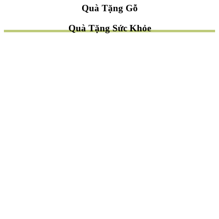
Quà Tặng Gỗ
Quà Tặng Sức Khỏe
TÌM QUÀ NHANH
TẶNG QUÀ CHỦ ĐỀ GÌ ?
Quà Tặng Trang Trí
Quà Tặng Để Bàn
Quà Tặng Mỹ Nghệ
Quà Tặng Phong Thủy
Quà Tặng Phật Giáo
TẶNG QUÀ CHO AI ?
Quà Tặng Sếp
Quà Tặng Bạn Bè
Quà Tặng Đồng Nghiệp
Quà Tặng Doanh Nghiệp