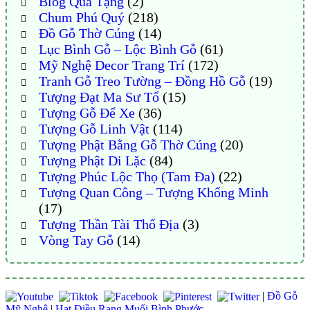
Blog Quà Tặng
(2)
Chum Phú Quý
(218)
Đồ Gỗ Thờ Cúng
(14)
Lục Bình Gỗ – Lộc Bình Gỗ
(61)
Mỹ Nghệ Decor Trang Trí
(172)
Tranh Gỗ Treo Tường – Đồng Hồ Gỗ
(19)
Tượng Đạt Ma Sư Tổ
(15)
Tượng Gỗ Để Xe
(36)
Tượng Gỗ Linh Vật
(114)
Tượng Phật Bằng Gỗ Thờ Cúng
(20)
Tượng Phật Di Lặc
(84)
Tượng Phúc Lộc Thọ (Tam Đa)
(22)
Tượng Quan Công – Tượng Khổng Minh
(17)
Tượng Thần Tài Thổ Địa
(3)
Vòng Tay Gỗ
(14)
|
Đồ Gỗ
Mỹ Nghệ
|
Hạt Điều Rang Muối Bình Phước