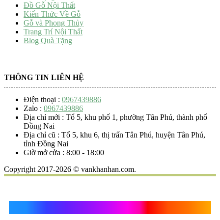
Đồ Gỗ Nội Thất
Kiến Thức Về Gỗ
Gỗ và Phong Thủy
Trang Trí Nội Thất
Blog Quà Tặng
THÔNG TIN LIÊN HỆ
Điện thoại :
0967439886
Zalo :
0967439886
Địa chỉ mới : Tổ 5, khu phố 1, phường Tân Phú, thành phố
Đồng Nai
Địa chỉ cũ : Tổ 5, khu 6, thị trấn Tân Phú, huyện Tân Phú,
tỉnh Đồng Nai
Giờ mở cửa : 8:00 - 18:00
Copyright 2017-2026 © vankhanhan.com.
Quà Tặng Vạn Khánh An