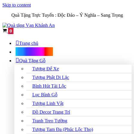
Skip to content
Quà Tặng Trực Tuyến :
Độc Đáo – Ý Nghĩa – Sang Trọng
Cart
0
Trang chủ
Shop Quà Tặng
Quà Tặng Gỗ
Tượng Để Xe
Tượng Phật Di Lặc
Bình Hút Tài Lộc
Lục Bình Gỗ
Tượng Linh Vật
Đồ Decor Trang Trí
Tranh Treo Tường
Tượng Tam Đa (Phúc Lộc Thọ)