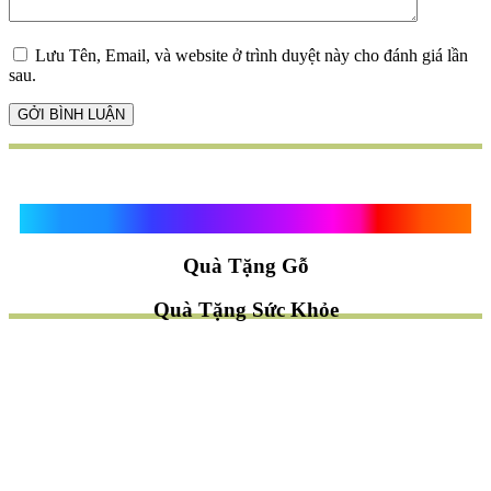
Lưu Tên, Email, và website ở trình duyệt này cho đánh giá lần
sau.
Quà Tặng Vạn Khánh An
Quà Tặng Gỗ
Quà Tặng Sức Khỏe
TÌM QUÀ NHANH
TẶNG QUÀ CHỦ ĐỀ GÌ ?
Quà Tặng Trang Trí
Quà Tặng Để Bàn