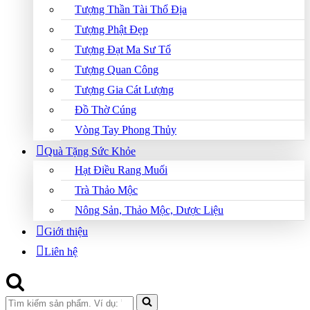
Tượng Thần Tài Thổ Địa
Tượng Phật Đẹp
Tượng Đạt Ma Sư Tổ
Tượng Quan Công
Tượng Gia Cát Lượng
Đồ Thờ Cúng
Vòng Tay Phong Thủy
Quà Tặng Sức Khỏe
Hạt Điều Rang Muối
Trà Thảo Mộc
Nông Sản, Thảo Mộc, Dược Liệu
Giới thiệu
Liên hệ
Search