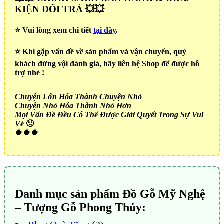
KIỆN ĐỔI TRẢ 💥💥
⭐️ Vui lòng xem chi tiết
tại đây
.
⭐️ Khi gặp vấn đề về sản phẩm và vận chuyển, quý
khách đừng vội đánh giá, hãy liên hệ Shop để được hỗ
trợ nhé !
Chuyện Lớn Hóa Thành Chuyện Nhỏ
Chuyện Nhỏ Hóa Thành Nhỏ Hơn
Mọi Vấn Đề Đều Có Thể Được Giải Quyết Trong Sự Vui
Vẻ
🙂
🍀🍀🍀
Danh mục sản phẩm Đồ Gỗ Mỹ Nghệ
– Tượng Gỗ Phong Thủy: