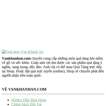
VẬT PHẨM PHONG THỦY
Vật Phẩm Phong Thủy
Đồ Phong Thủy Để Bàn
Tượng Trang Trí Phong Thủy
Tượng Phật Mini
Tượng Phật Để Xe
Trang Trí Taplo Xe
Vankhanhan.com
chuyên cung cấp những món quà tặng lưu niệm
về gỗ và sức khỏe. Giúp anh chị tìm được các sản phẩm quà tặng ý
nghĩa, sang trọng, độc đáo. Anh chị có thể mua Quà Tặng trực tiếp
tại Shop. Hoặc đặt quà trực tuyến (online), Shop sẽ chuyển phát đến
người nhận trên toàn quốc.
VỀ VANKHANHAN.COM
Hướng Dẫn Mua Hàng
Chính Sách Đổi Trả