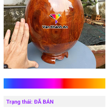
Chum hút lộc gỗ hương
Trạng thái: ĐÃ BÁN