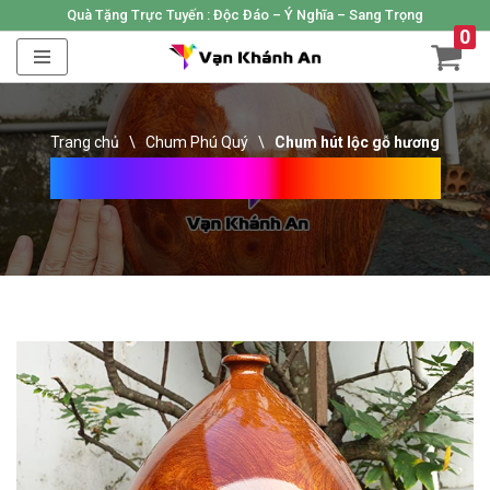
Quà Tặng Trực Tuyến :
Độc Đáo – Ý Nghĩa – Sang Trọng
0
Skip
to
content
Trang chủ
\
Chum Phú Quý
\
Chum hút lộc gỗ hương
Chum Hút Lộc Gỗ Hương