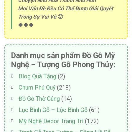
Chuyện Nhỏ Hóa Thành Nhỏ Hơn
Mọi Vấn Đề Đều Có Thể Được Giải Quyết
Trong Sự Vui Vẻ
🙂
🍀🍀🍀
Danh mục sản phẩm Đồ Gỗ Mỹ
Nghệ – Tượng Gỗ Phong Thủy:
Blog Quà Tặng
(2)
Chum Phú Quý
(218)
Đồ Gỗ Thờ Cúng
(14)
Lục Bình Gỗ – Lộc Bình Gỗ
(61)
Mỹ Nghệ Decor Trang Trí
(172)