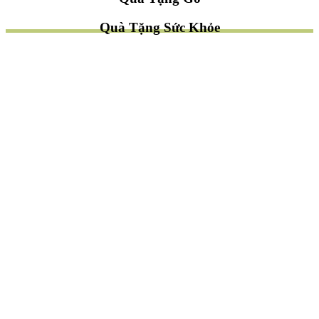
Quà Tặng Sức Khỏe
TÌM QUÀ NHANH
TẶNG QUÀ CHỦ ĐỀ GÌ ?
Quà Tặng Trang Trí
Quà Tặng Để Bàn
Quà Tặng Mỹ Nghệ
Quà Tặng Phong Thủy
Quà Tặng Phật Giáo
TẶNG QUÀ CHO AI ?
Quà Tặng Sếp
Quà Tặng Bạn Bè
Quà Tặng Đồng Nghiệp
Quà Tặng Doanh Nghiệp
Quà Tặng Khách Hàng