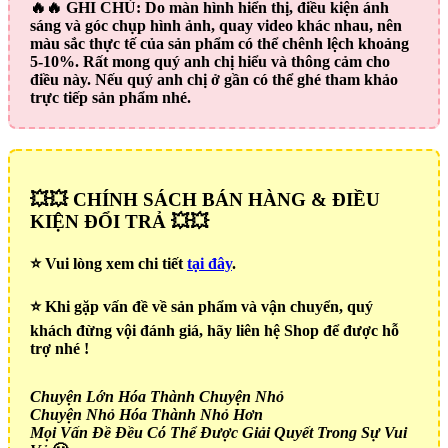
🔥🔥
GHI CHÚ:
Do màn hình hiển thị, điều kiện ánh
sáng và góc chụp hình ảnh, quay video khác nhau, nên
màu sắc thực tế của sản phẩm có thể chênh lệch khoảng
5-10%. Rất mong quý anh chị hiểu và thông cảm cho
điều này. Nếu quý anh chị ở gần có thể ghé tham khảo
trực tiếp sản phẩm nhé.
💥💥 CHÍNH SÁCH BÁN HÀNG & ĐIỀU
KIỆN ĐỔI TRẢ 💥💥
⭐️ Vui lòng xem chi tiết
tại đây
.
⭐️ Khi gặp vấn đề về sản phẩm và vận chuyển, quý
khách đừng vội đánh giá, hãy liên hệ Shop để được hỗ
trợ nhé !
Chuyện Lớn Hóa Thành Chuyện Nhỏ
Chuyện Nhỏ Hóa Thành Nhỏ Hơn
Mọi Vấn Đề Đều Có Thể Được Giải Quyết Trong Sự Vui