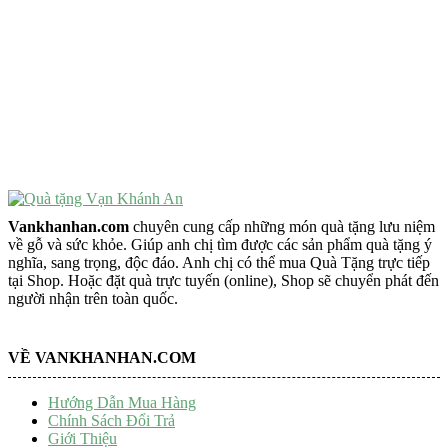
VẬT PHẨM PHONG THỦY
Vật Phẩm Phong Thủy
Đồ Phong Thủy Để Bàn
Tượng Trang Trí Phong Thủy
Tượng Phật Mini
Tượng Phật Để Xe
Trang Trí Taplo Xe
Vankhanhan.com
chuyên cung cấp những món quà tặng lưu niệm
về gỗ và sức khỏe. Giúp anh chị tìm được các sản phẩm quà tặng ý
nghĩa, sang trọng, độc đáo. Anh chị có thể mua Quà Tặng trực tiếp
tại Shop. Hoặc đặt quà trực tuyến (online), Shop sẽ chuyển phát đến
người nhận trên toàn quốc.
VỀ VANKHANHAN.COM
Hướng Dẫn Mua Hàng
Chính Sách Đổi Trả
Giới Thiệu