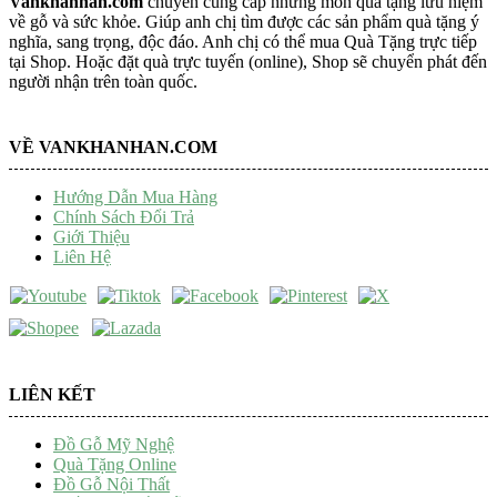
Vankhanhan.com
chuyên cung cấp những món quà tặng lưu niệm
về gỗ và sức khỏe. Giúp anh chị tìm được các sản phẩm quà tặng ý
nghĩa, sang trọng, độc đáo. Anh chị có thể mua Quà Tặng trực tiếp
tại Shop. Hoặc đặt quà trực tuyến (online), Shop sẽ chuyển phát đến
người nhận trên toàn quốc.
VỀ VANKHANHAN.COM
Hướng Dẫn Mua Hàng
Chính Sách Đổi Trả
Giới Thiệu
Liên Hệ
LIÊN KẾT
Đồ Gỗ Mỹ Nghệ
Quà Tặng Online
Đồ Gỗ Nội Thất