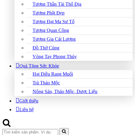
Tượng Thần Tài Thổ Địa
Tượng Phật Đẹp
Tượng Đạt Ma Sư Tổ
Tượng Quan Công
Tượng Gia Cát Lượng
Đồ Thờ Cúng
Vòng Tay Phong Thủy
Quà Tặng Sức Khỏe
Hạt Điều Rang Muối
Trà Thảo Mộc
Nông Sản, Thảo Mộc, Dược Liệu
Giới thiệu
Liên hệ
Search