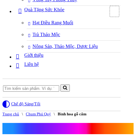
Quà Tặng Sức Khỏe
Hạt Điều Rang Muối
Trà Thảo Mộc
Nông Sản, Thảo Mộc, Dược Liệu
Giới thiệu
Liên hệ
Search
for...
Chế độ Sáng/Tối
Trang chủ
\
Chum Phú Quý
\
Bình hoa gỗ cẩm
Bình hoa gỗ cẩm