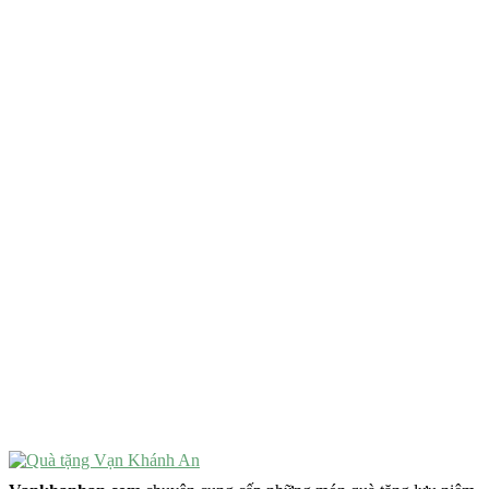
Quà Tết
QUÀ TẶNG TIÊU CHÍ GÌ ?
Quà Tặng Độc Đáo
Quà Tặng Ý Nghĩa
Quà Tặng Cao Cấp
VẬT PHẨM PHONG THỦY
Vật Phẩm Phong Thủy
Đồ Phong Thủy Để Bàn
Tượng Trang Trí Phong Thủy
Tượng Phật Mini
Tượng Phật Để Xe
Trang Trí Taplo Xe