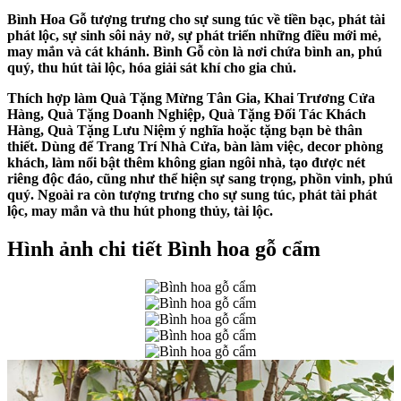
Bình Hoa Gỗ tượng trưng cho sự sung túc về tiền bạc, phát tài
phát lộc, sự sinh sôi nảy nở, sự phát triển những điều mới mẻ,
may mắn và cát khánh. Bình Gỗ còn là nơi chứa bình an, phú
quý, thu hút tài lộc, hóa giải sát khí cho gia chủ.
Thích hợp làm Quà Tặng Mừng Tân Gia, Khai Trương Cửa
Hàng, Quà Tặng Doanh Nghiệp, Quà Tặng Đối Tác Khách
Hàng, Quà Tặng Lưu Niệm ý nghĩa hoặc tặng bạn bè thân
thiết. Dùng để Trang Trí Nhà Cửa, bàn làm việc, decor phòng
khách, làm nổi bật thêm không gian ngôi nhà, tạo được nét
riêng độc đáo, cũng như thể hiện sự sang trọng, phồn vinh, phú
quý. Ngoài ra còn tượng trưng cho sự sung túc, phát tài phát
lộc, may mắn và thu hút phong thủy, tài lộc.
Hình ảnh chi tiết Bình hoa gỗ cẩm