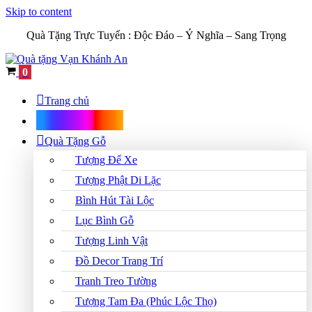
Skip to content
Quà Tặng Trực Tuyến :
Độc Đáo – Ý Nghĩa – Sang Trọng
Cart
0
Trang chủ
Shop Quà Tặng
Quà Tặng Gỗ
Tượng Để Xe
Tượng Phật Di Lặc
Bình Hút Tài Lộc
Lục Bình Gỗ
Tượng Linh Vật
Đồ Decor Trang Trí
Tranh Treo Tường
Tượng Tam Đa (Phúc Lộc Thọ)