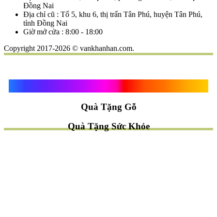
Đồng Nai
Địa chỉ cũ : Tổ 5, khu 6, thị trấn Tân Phú, huyện Tân Phú,
tỉnh Đồng Nai
Giờ mở cửa : 8:00 - 18:00
Copyright 2017-2026 © vankhanhan.com.
Quà Tặng Vạn Khánh An
Quà Tặng Gỗ
Quà Tặng Sức Khỏe
TÌM QUÀ NHANH
TẶNG QUÀ CHỦ ĐỀ GÌ ?
Quà Tặng Trang Trí
Quà Tặng Để Bàn
Quà Tặng Mỹ Nghệ