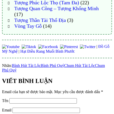
Tượng Phúc Lộc Thọ (Tam Đa)
(22)
Tượng Quan Công – Tượng Khổng Minh
(17)
Tượng Thần Tài Thổ Địa
(3)
Vòng Tay Gỗ
(14)
|
Đồ Gỗ
Mỹ Nghệ
|
Hạt Điều Rang Muối Bình Phước
Nhãn:
Bình Hút Tài Lộc
Bình Phú Quý
Chum Hút Tài Lộc
Chum
Phú Quý
VIẾT BÌNH LUẬN
Email của bạn sẽ được bảo mật.
Mục yêu cầu được đánh dấu
*
Tên
Email