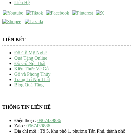
Liên Hệ
LIÊN KẾT
Đồ Gỗ Mỹ Nghệ
Quà Tặng Online
Đồ Gỗ Nội Thất
Kiến Thức Về Gỗ
Gỗ và Phong Thủy
Trang Trí Nội Thất
Blog Quà Tặng
THÔNG TIN LIÊN HỆ
Điện thoại :
0967439886
Zalo :
0967439886
Địa chỉ mới : Tổ 5, khu phố 1, phường Tân Phú, thành phố