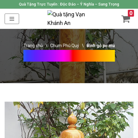
Quà Tặng Trực Tuyến :
Độc Đáo – Ý Nghĩa – Sang Trọng
0
Skip
to
content
Trang chủ
\
Chum Phú Quý
\
Bình gỗ pơ mu
Bình Gỗ Pơ Mu