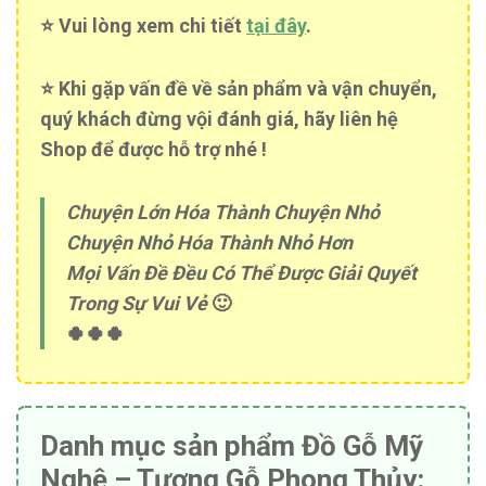
⭐️ Vui lòng xem chi tiết
tại đây
.
⭐️ Khi gặp vấn đề về sản phẩm và vận chuyển,
quý khách đừng vội đánh giá, hãy liên hệ
Shop để được hỗ trợ nhé !
Chuyện Lớn Hóa Thành Chuyện Nhỏ
Chuyện Nhỏ Hóa Thành Nhỏ Hơn
Mọi Vấn Đề Đều Có Thể Được Giải Quyết
Trong Sự Vui Vẻ
🙂
🍀🍀🍀
Danh mục sản phẩm Đồ Gỗ Mỹ
Nghệ – Tượng Gỗ Phong Thủy: