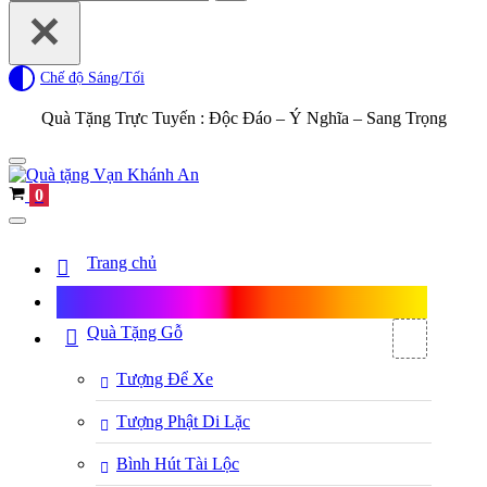
for...
Chế độ Sáng/Tối
Quà Tặng Trực Tuyến :
Độc Đáo – Ý Nghĩa – Sang Trọng
Navigation
Menu
Cart
0
Navigation
Menu
Trang chủ
Shop Quà Tặng
Quà Tặng Gỗ
Tượng Để Xe
Tượng Phật Di Lặc
Bình Hút Tài Lộc