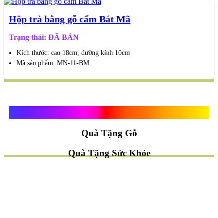
Hộp trà bằng gỗ cẩm Bát Mã
Trạng thái: ĐÃ BÁN
Kích thước: cao 18cm, đường kính 10cm
Mã sản phẩm: MN-11-BM
Quà Tặng Vạn Khánh An
Quà Tặng Gỗ
Quà Tặng Sức Khỏe
TÌM QUÀ NHANH
TẶNG QUÀ CHỦ ĐỀ GÌ ?