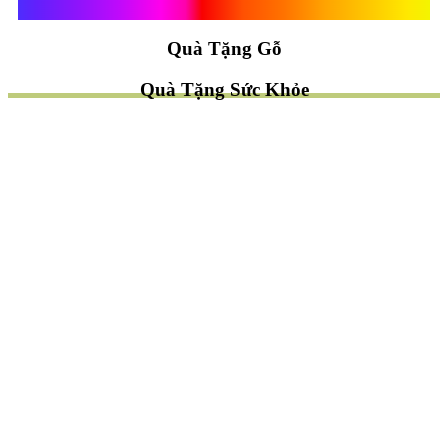
Quà Tặng Vạn Khánh An
Quà Tặng Gỗ
Quà Tặng Sức Khỏe
TÌM QUÀ NHANH
TẶNG QUÀ CHỦ ĐỀ GÌ ?
Quà Tặng Trang Trí
Quà Tặng Để Bàn
Quà Tặng Mỹ Nghệ
Quà Tặng Phong Thủy
Quà Tặng Phật Giáo
TẶNG QUÀ CHO AI ?
Quà Tặng Sếp
Quà Tặng Bạn Bè