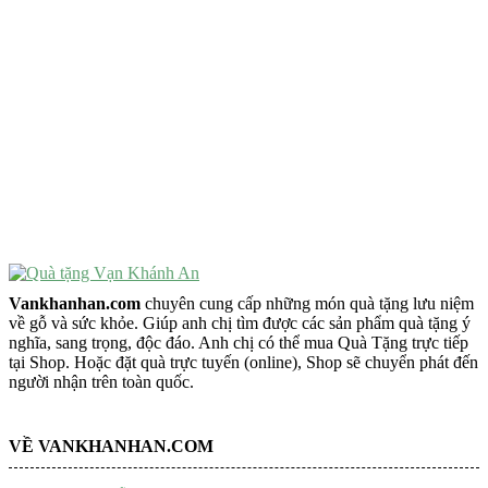
VẬT PHẨM PHONG THỦY
Vật Phẩm Phong Thủy
Đồ Phong Thủy Để Bàn
Tượng Trang Trí Phong Thủy
Tượng Phật Mini
Tượng Phật Để Xe
Trang Trí Taplo Xe
Vankhanhan.com
chuyên cung cấp những món quà tặng lưu niệm
về gỗ và sức khỏe. Giúp anh chị tìm được các sản phẩm quà tặng ý
nghĩa, sang trọng, độc đáo. Anh chị có thể mua Quà Tặng trực tiếp
tại Shop. Hoặc đặt quà trực tuyến (online), Shop sẽ chuyển phát đến
người nhận trên toàn quốc.
VỀ VANKHANHAN.COM