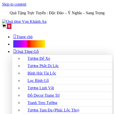
Skip to content
Quà Tặng Trực Tuyến :
Độc Đáo – Ý Nghĩa – Sang Trọng
Cart
0
Trang chủ
Shop Quà Tặng
Quà Tặng Gỗ
Tượng Để Xe
Tượng Phật Di Lặc
Bình Hút Tài Lộc
Lục Bình Gỗ
Tượng Linh Vật
Đồ Decor Trang Trí
Tranh Treo Tường
Tượng Tam Đa (Phúc Lộc Thọ)