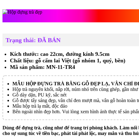
Hộp đựng trà đẹ
Trạng thái: ĐÃ BÁN
Kích thước: cao 22cm, đường kính 9.5cm
Chất liệu: gỗ cẩm lai Việt (gỗ nhóm 1, quý, bền)
Mã sản phẩm: MN-11-TR4
MẪU HỘP ĐỰNG TRÀ BẰNG GỖ ĐẸP LẠ, VÂN CHỈ Đ
Hộp trà nguyên khối, nắp rời, núm nhỏ trên cùng ghép, gần như
Gỗ dày dặn, PU kỹ, sắc nét
Gỗ được tẩy sáng đẹp, vân chỉ đen mượt mà, vân gỗ hoàn toàn t
Mẫu hộp trà lạ mắt, độc đáo
Bên ngoài nhìn đẹp hơn. Vui lòng xem hình ảnh thực tế sản ph
Dùng để đựng trà, cũng như để trang trí phòng khách. Làm nổi b
cho sự sung túc về tiền bạc, phát tài phát lộc, may mắn và thu hút