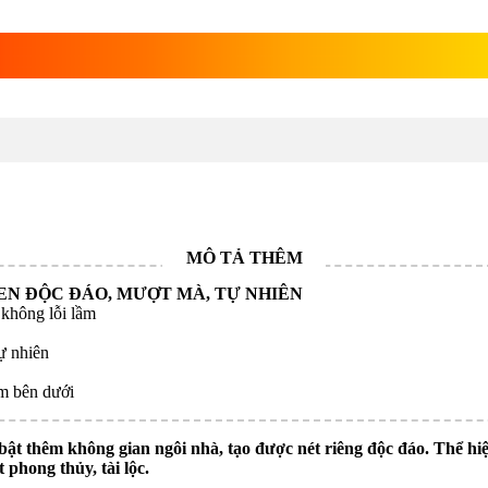
p
EN ĐỘC ĐÁO, MƯỢT MÀ, TỰ NHIÊN
 không lỗi lầm
ự nhiên
ẩm bên dưới
ật thêm không gian ngôi nhà, tạo được nét riêng độc đáo. Thể hi
 phong thủy, tài lộc.