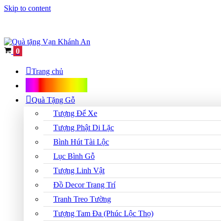
Skip to content
Cart
0
Trang chủ
Shop Quà Tặng
Quà Tặng Gỗ
Tượng Để Xe
Tượng Phật Di Lặc
Bình Hút Tài Lộc
Lục Bình Gỗ
Tượng Linh Vật
Đồ Decor Trang Trí
Tranh Treo Tường
Tượng Tam Đa (Phúc Lộc Thọ)