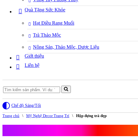
Quà Tặng Sức Khỏe
Hạt Điều Rang Muối
Trà Thảo Mộc
Nông Sản, Thảo Mộc, Dược Liệu
Giới thiệu
Liên hệ
Search
for...
Chế độ Sáng/Tối
Trang chủ
\
Mỹ Nghệ Decor Trang Trí
\
Hộp đựng trà đẹp