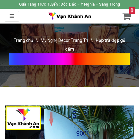
Quà Tặng Trực Tuyến :
Độc Đáo – Ý Nghĩa – Sang Trọng
0
Skip
to
content
Trang chủ
\
Mỹ Nghệ Decor Trang Trí
\
Hộp trà đẹp gỗ
cẩm
Hộp Trà Đẹp Gỗ Cẩm