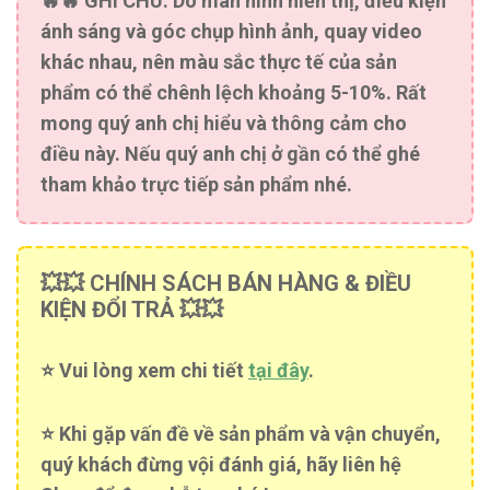
🔥🔥
GHI CHÚ:
Do màn hình hiển thị, điều kiện
ánh sáng và góc chụp hình ảnh, quay video
khác nhau, nên màu sắc thực tế của sản
phẩm có thể chênh lệch khoảng 5-10%. Rất
mong quý anh chị hiểu và thông cảm cho
điều này. Nếu quý anh chị ở gần có thể ghé
tham khảo trực tiếp sản phẩm nhé.
💥💥 CHÍNH SÁCH BÁN HÀNG & ĐIỀU
KIỆN ĐỔI TRẢ 💥💥
⭐️ Vui lòng xem chi tiết
tại đây
.
⭐️ Khi gặp vấn đề về sản phẩm và vận chuyển,
quý khách đừng vội đánh giá, hãy liên hệ