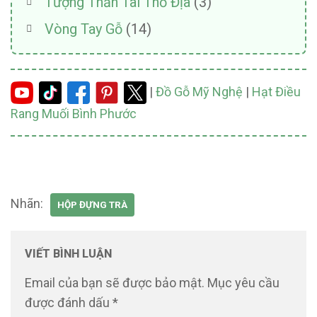
Tượng Thần Tài Thổ Địa
(3)
Vòng Tay Gỗ
(14)
|
Đồ Gỗ Mỹ Nghệ
|
Hạt Điều
Rang Muối Bình Phước
Nhãn:
HỘP ĐỰNG TRÀ
VIẾT BÌNH LUẬN
Email của bạn sẽ được bảo mật.
Mục yêu cầu
được đánh dấu
*