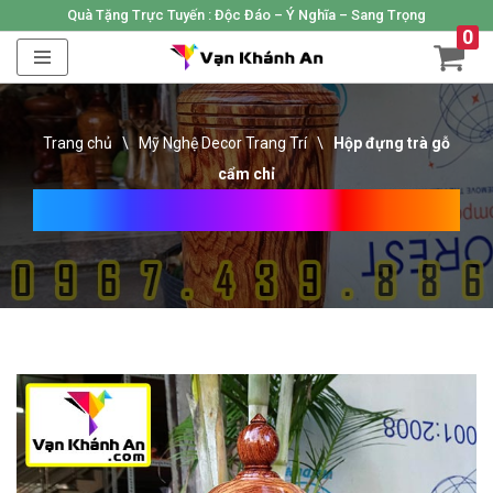
Quà Tặng Trực Tuyến :
Độc Đáo – Ý Nghĩa – Sang Trọng
0
Skip
to
content
Trang chủ
\
Mỹ Nghệ Decor Trang Trí
\
Hộp đựng trà gỗ
cẩm chỉ
Hộp Đựng Trà Gỗ Cẩm Chỉ