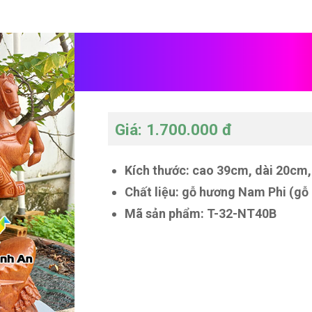
Tượng Quan Vân T
gỗ hương
Giá: 1.700.000 đ
Kích thước: cao 39cm, dài 20cm
Chất liệu: gỗ hương Nam Phi (gỗ
Mã sản phẩm: T-32-NT40B