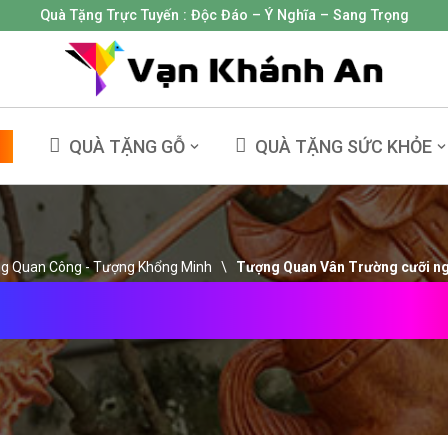
Quà Tặng Trực Tuyến :
Độc Đáo – Ý Nghĩa – Sang Trọng
NG
QUÀ TẶNG GỖ
QUÀ TẶNG SỨC KHỎE
g Quan Công - Tượng Khổng Minh
\
Tượng Quan Vân Trường cưỡi n
n Trường Cưỡi Ngựa