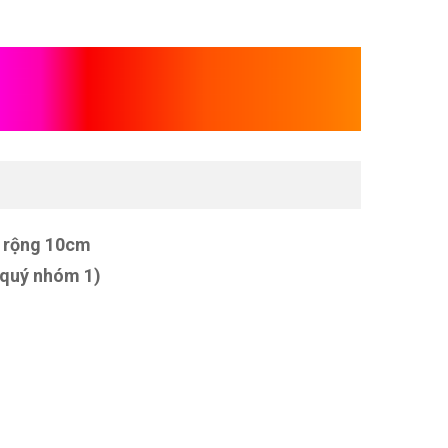
rường cưỡi ngựa bằng
, rộng 10cm
 quý nhóm 1)