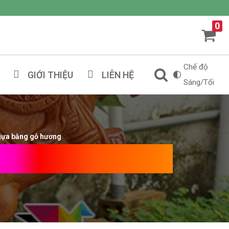
0
Chế độ
GIỚI THIỆU
LIÊN HỆ
Sáng/Tối
gựa bằng gỗ hương
 Bằng Gỗ Hương