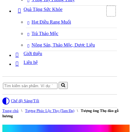
Quà Tặng Sức Khỏe
Hạt Điều Rang Muối
Trà Thảo Mộc
Nông Sản, Thảo Mộc, Dược Liệu
Giới thiệu
Liên hệ
Search
for...
Chế độ Sáng/Tối
Trang chủ
\
Tượng Phúc Lộc Thọ (Tam Đa)
\
Tượng ông Thọ đào gỗ
hương
Tượng ông Thọ đào gỗ hương