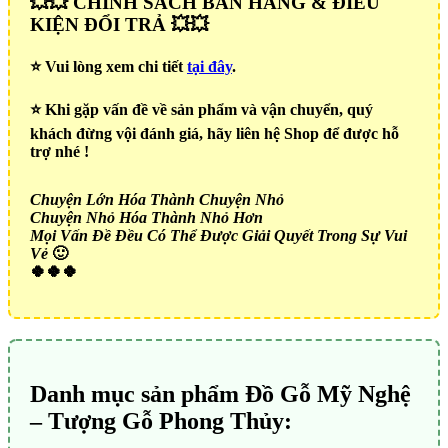
💥💥 CHÍNH SÁCH BÁN HÀNG & ĐIỀU
KIỆN ĐỔI TRẢ 💥💥
⭐️ Vui lòng xem chi tiết
tại đây
.
⭐️ Khi gặp vấn đề về sản phẩm và vận chuyển, quý
khách đừng vội đánh giá, hãy liên hệ Shop để được hỗ
trợ nhé !
Chuyện Lớn Hóa Thành Chuyện Nhỏ
Chuyện Nhỏ Hóa Thành Nhỏ Hơn
Mọi Vấn Đề Đều Có Thể Được Giải Quyết Trong Sự Vui
Vẻ
🙂
🍀🍀🍀
Danh mục sản phẩm Đồ Gỗ Mỹ Nghệ
– Tượng Gỗ Phong Thủy: