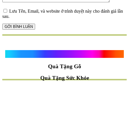
Lưu Tên, Email, và website ở trình duyệt này cho đánh giá lần
sau.
Quà Tặng Vạn Khánh An
Quà Tặng Gỗ
Quà Tặng Sức Khỏe
TÌM QUÀ NHANH
TẶNG QUÀ CHỦ ĐỀ GÌ ?
Quà Tặng Trang Trí
Quà Tặng Để Bàn