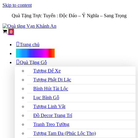
Skip to content
Quà Tặng Trực Tuyến :
Độc Đáo – Ý Nghĩa – Sang Trọng
Cart
0
Trang chủ
Shop Quà Tặng
Quà Tặng Gỗ
Tượng Để Xe
Tượng Phật Di Lặc
Bình Hút Tài Lộc
Lục Bình Gỗ
Tượng Linh Vật
Đồ Decor Trang Trí
Tranh Treo Tường
Tượng Tam Đa (Phúc Lộc Thọ)