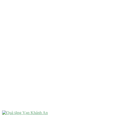
Quà Tết
QUÀ TẶNG TIÊU CHÍ GÌ ?
Quà Tặng Độc Đáo
Quà Tặng Ý Nghĩa
Quà Tặng Cao Cấp
VẬT PHẨM PHONG THỦY
Vật Phẩm Phong Thủy
Đồ Phong Thủy Để Bàn
Tượng Trang Trí Phong Thủy
Tượng Phật Mini
Tượng Phật Để Xe
Trang Trí Taplo Xe