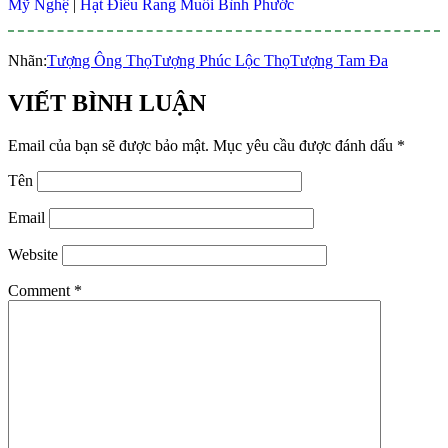
Mỹ Nghệ
|
Hạt Điều Rang Muối Bình Phước
Nhãn:
Tượng Ông Thọ
Tượng Phúc Lộc Thọ
Tượng Tam Đa
VIẾT BÌNH LUẬN
Email của bạn sẽ được bảo mật.
Mục yêu cầu được đánh dấu
*
Tên
Email
Website
Comment
*