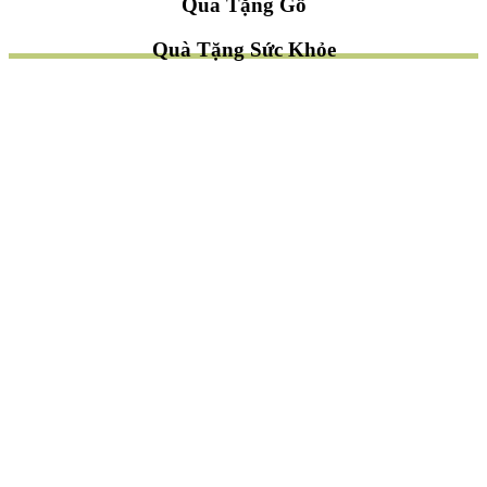
Quà Tặng Gỗ
Quà Tặng Sức Khỏe
TÌM QUÀ NHANH
TẶNG QUÀ CHỦ ĐỀ GÌ ?
Quà Tặng Trang Trí
Quà Tặng Để Bàn
Quà Tặng Mỹ Nghệ
Quà Tặng Phong Thủy
Quà Tặng Phật Giáo
TẶNG QUÀ CHO AI ?
Quà Tặng Sếp
Quà Tặng Bạn Bè
Quà Tặng Đồng Nghiệp
Quà Tặng Doanh Nghiệp