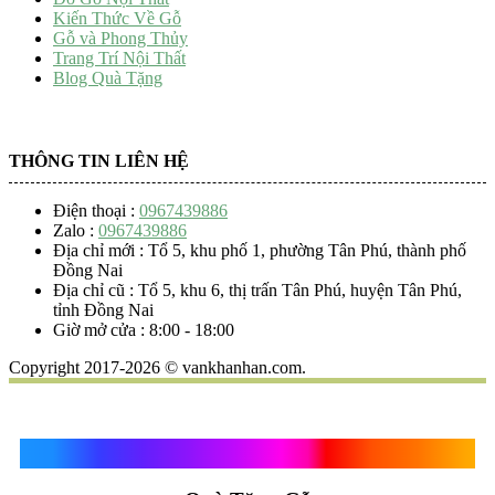
Kiến Thức Về Gỗ
Gỗ và Phong Thủy
Trang Trí Nội Thất
Blog Quà Tặng
THÔNG TIN LIÊN HỆ
Điện thoại :
0967439886
Zalo :
0967439886
Địa chỉ mới : Tổ 5, khu phố 1, phường Tân Phú, thành phố
Đồng Nai
Địa chỉ cũ : Tổ 5, khu 6, thị trấn Tân Phú, huyện Tân Phú,
tỉnh Đồng Nai
Giờ mở cửa : 8:00 - 18:00
Copyright 2017-2026 © vankhanhan.com.
Quà Tặng Vạn Khánh An