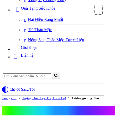
Quà Tặng Sức Khỏe
Hạt Điều Rang Muối
Trà Thảo Mộc
Nông Sản, Thảo Mộc, Dược Liệu
Giới thiệu
Liên hệ
Search
for...
Chế độ Sáng/Tối
Trang chủ
\
Tượng Phúc Lộc Thọ (Tam Đa)
\
Tượng gỗ ông Thọ
Tượng gỗ ông Thọ