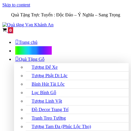
Skip to content
Quà Tặng Trực Tuyến :
Độc Đáo – Ý Nghĩa – Sang Trọng
Cart
0
Trang chủ
Shop Quà Tặng
Quà Tặng Gỗ
Tượng Để Xe
Tượng Phật Di Lặc
Bình Hút Tài Lộc
Lục Bình Gỗ
Tượng Linh Vật
Đồ Decor Trang Trí
Tranh Treo Tường
Tượng Tam Đa (Phúc Lộc Thọ)