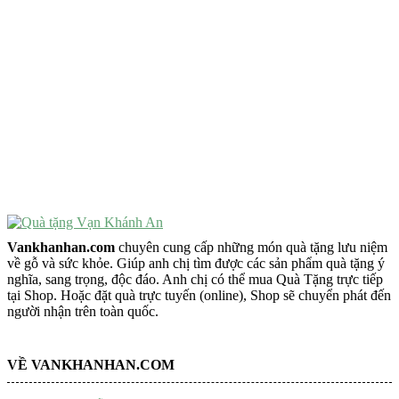
VẬT PHẨM PHONG THỦY
Vật Phẩm Phong Thủy
Đồ Phong Thủy Để Bàn
Tượng Trang Trí Phong Thủy
Tượng Phật Mini
Tượng Phật Để Xe
Trang Trí Taplo Xe
Vankhanhan.com
chuyên cung cấp những món quà tặng lưu niệm
về gỗ và sức khỏe. Giúp anh chị tìm được các sản phẩm quà tặng ý
nghĩa, sang trọng, độc đáo. Anh chị có thể mua Quà Tặng trực tiếp
tại Shop. Hoặc đặt quà trực tuyến (online), Shop sẽ chuyển phát đến
người nhận trên toàn quốc.
VỀ VANKHANHAN.COM