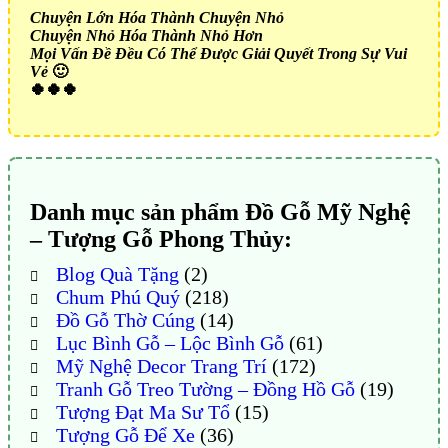
Chuyện Lớn Hóa Thành Chuyện Nhỏ
Chuyện Nhỏ Hóa Thành Nhỏ Hơn
Mọi Vấn Đề Đều Có Thể Được Giải Quyết Trong Sự Vui
Vẻ
🙂
🍀🍀🍀
Danh mục sản phẩm Đồ Gỗ Mỹ Nghệ
– Tượng Gỗ Phong Thủy:
Blog Quà Tặng
(2)
Chum Phú Quý
(218)
Đồ Gỗ Thờ Cúng
(14)
Lục Bình Gỗ – Lộc Bình Gỗ
(61)
Mỹ Nghệ Decor Trang Trí
(172)
Tranh Gỗ Treo Tường – Đồng Hồ Gỗ
(19)
Tượng Đạt Ma Sư Tổ
(15)
Tượng Gỗ Để Xe
(36)