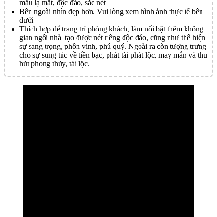
mẫu lạ mắt, độc đáo, sắc nét
Bên ngoài nhìn đẹp hơn. Vui lòng xem hình ảnh thực tế bên
dưới
Thích hợp để trang trí phòng khách, làm nổi bật thêm không
gian ngôi nhà, tạo được nét riêng độc đáo, cũng như thể hiện
sự sang trọng, phồn vinh, phú quý. Ngoài ra còn tượng trưng
cho sự sung túc về tiền bạc, phát tài phát lộc, may mắn và thu
hút phong thủy, tài lộc.