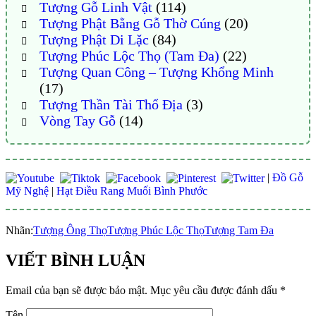
Tượng Gỗ Linh Vật
(114)
Tượng Phật Bằng Gỗ Thờ Cúng
(20)
Tượng Phật Di Lặc
(84)
Tượng Phúc Lộc Thọ (Tam Đa)
(22)
Tượng Quan Công – Tượng Khổng Minh
(17)
Tượng Thần Tài Thổ Địa
(3)
Vòng Tay Gỗ
(14)
|
Đồ Gỗ
Mỹ Nghệ
|
Hạt Điều Rang Muối Bình Phước
Nhãn:
Tượng Ông Thọ
Tượng Phúc Lộc Thọ
Tượng Tam Đa
VIẾT BÌNH LUẬN
Email của bạn sẽ được bảo mật.
Mục yêu cầu được đánh dấu
*
Tên