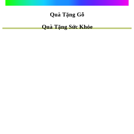
Quà Tặng Vạn Khánh An
Quà Tặng Gỗ
Quà Tặng Sức Khỏe
TÌM QUÀ NHANH
TẶNG QUÀ CHỦ ĐỀ GÌ ?
Quà Tặng Trang Trí
Quà Tặng Để Bàn
Quà Tặng Mỹ Nghệ
Quà Tặng Phong Thủy
Quà Tặng Phật Giáo
TẶNG QUÀ CHO AI ?
Quà Tặng Sếp
Quà Tặng Bạn Bè