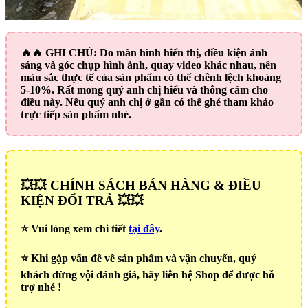
🔥🔥
GHI CHÚ:
Do màn hình hiển thị, điều kiện ánh
sáng và góc chụp hình ảnh, quay video khác nhau, nên
màu sắc thực tế của sản phẩm có thể chênh lệch khoảng
5-10%. Rất mong quý anh chị hiểu và thông cảm cho
điều này. Nếu quý anh chị ở gần có thể ghé tham khảo
trực tiếp sản phẩm nhé.
💥💥 CHÍNH SÁCH BÁN HÀNG & ĐIỀU
KIỆN ĐỔI TRẢ 💥💥
⭐️ Vui lòng xem chi tiết
tại đây
.
⭐️ Khi gặp vấn đề về sản phẩm và vận chuyển, quý
khách đừng vội đánh giá, hãy liên hệ Shop để được hỗ
trợ nhé !