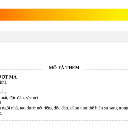
Thọ đào
ƯỢT MÀ
 khá
iên
mắt, độc đáo, sắc nét
i
 ngôi nhà, tạo được nét riêng độc đáo, cũng như thể hiện sự sang trọn
c.