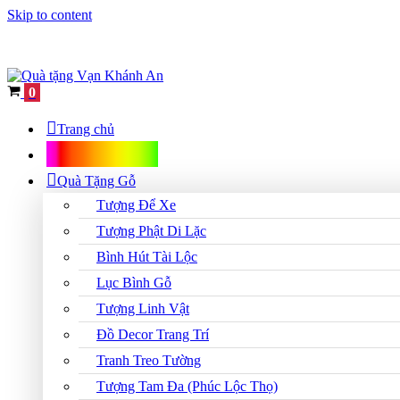
Skip to content
Cart
0
Trang chủ
Shop Quà Tặng
Quà Tặng Gỗ
Tượng Để Xe
Tượng Phật Di Lặc
Bình Hút Tài Lộc
Lục Bình Gỗ
Tượng Linh Vật
Đồ Decor Trang Trí
Tranh Treo Tường
Tượng Tam Đa (Phúc Lộc Thọ)