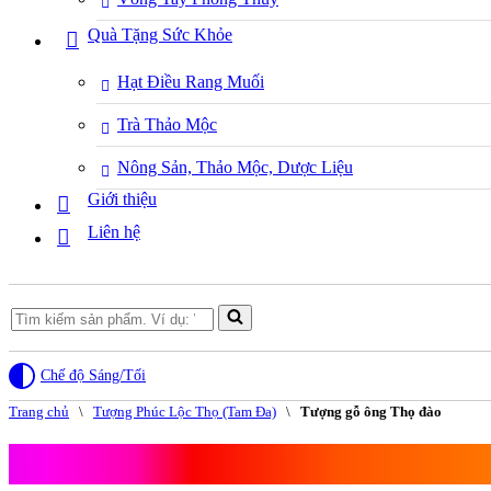
Quà Tặng Sức Khỏe
Hạt Điều Rang Muối
Trà Thảo Mộc
Nông Sản, Thảo Mộc, Dược Liệu
Giới thiệu
Liên hệ
Search
for...
Chế độ Sáng/Tối
Trang chủ
\
Tượng Phúc Lộc Thọ (Tam Đa)
\
Tượng gỗ ông Thọ đào