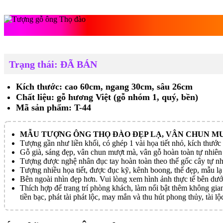
Tượng gỗ ông 
Trạng thái: ĐÃ BÁN
Kích thước: cao 60cm, ngang 30cm, sâu 26cm
Chất liệu: gỗ hương Việt (gỗ nhóm 1, quý, bền)
Mã sản phẩm: T-44
MẪU TƯỢNG ÔNG THỌ ĐÀO ĐẸP LẠ, VÂN CHUN M
Tượng gần như liền khối, có ghép 1 vài họa tiết nhỏ, kích thước
Gỗ già, sáng đẹp, vân chun mượt mà, vân gỗ hoàn toàn tự nhiên
Tượng được nghệ nhân đục tay hoàn toàn theo thế gốc cây tự nh
Tượng nhiều họa tiết, được đục kỹ, kênh boong, thế đẹp, mẫu lạ 
Bên ngoài nhìn đẹp hơn. Vui lòng xem hình ảnh thực tế bên dướ
Thích hợp để trang trí phòng khách, làm nổi bật thêm không gian
tiền bạc, phát tài phát lộc, may mắn và thu hút phong thủy, tài lộ