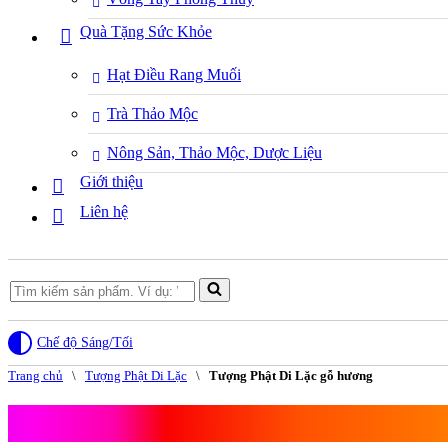
Quà Tặng Sức Khỏe
Hạt Điều Rang Muối
Trà Thảo Mộc
Nông Sản, Thảo Mộc, Dược Liệu
Giới thiệu
Liên hệ
Search
for...
Chế độ Sáng/Tối
Trang chủ
\
Tượng Phật Di Lặc
\
Tượng Phật Di Lặc gỗ hương