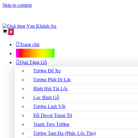
Skip to content
Cart
0
Trang chủ
Shop Quà Tặng
Quà Tặng Gỗ
Tượng Để Xe
Tượng Phật Di Lặc
Bình Hút Tài Lộc
Lục Bình Gỗ
Tượng Linh Vật
Đồ Decor Trang Trí
Tranh Treo Tường
Tượng Tam Đa (Phúc Lộc Thọ)