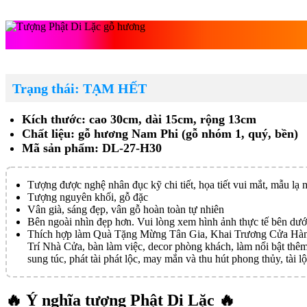
Tượng Phật
Trạng thái: TẠM HẾT
Kích thước: cao 30cm, dài 15cm, rộng 13cm
Chất liệu: gỗ hương Nam Phi (gỗ nhóm 1, quý, bền)
Mã sản phẩm: DL-27-H30
Tượng được nghệ nhân đục kỹ chi tiết, họa tiết vui mắt, mẫu lạ 
Tượng nguyên khối, gỗ đặc
Vân già, sáng đẹp, vân gỗ hoàn toàn tự nhiên
Bên ngoài nhìn đẹp hơn. Vui lòng xem hình ảnh thực tế bên dướ
Thích hợp làm Quà Tặng Mừng Tân Gia, Khai Trương Cửa Hàng
Trí Nhà Cửa, bàn làm việc, decor phòng khách, làm nổi bật thêm
sung túc, phát tài phát lộc, may mắn và thu hút phong thủy, tài lộ
🔥 Ý nghĩa tượng Phật Di Lặc 🔥