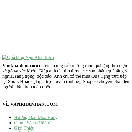
VẬT PHẨM PHONG THỦY
Vật Phẩm Phong Thủy
Đồ Phong Thủy Để Bàn
Tượng Trang Trí Phong Thủy
Tượng Phật Mini
Tượng Phật Để Xe
Trang Trí Taplo Xe
Vankhanhan.com
chuyên cung cấp những món quà tặng lưu niệm
về gỗ và sức khỏe. Giúp anh chị tìm được các sản phẩm quà tặng ý
nghĩa, sang trọng, độc đáo. Anh chị có thể mua Quà Tặng trực tiếp
tại Shop. Hoặc đặt quà trực tuyến (online), Shop sẽ chuyển phát đến
người nhận trên toàn quốc.
VỀ VANKHANHAN.COM
Hướng Dẫn Mua Hàng
Chính Sách Đổi Trả
Giới Thiệu