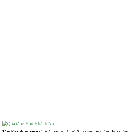
QUÀ TẶNG TIÊU CHÍ GÌ ?
Quà Tặng Độc Đáo
Quà Tặng Ý Nghĩa
Quà Tặng Cao Cấp
VẬT PHẨM PHONG THỦY
Vật Phẩm Phong Thủy
Đồ Phong Thủy Để Bàn
Tượng Trang Trí Phong Thủy
Tượng Phật Mini
Tượng Phật Để Xe
Trang Trí Taplo Xe
Vankhanhan.com
chuyên cung cấp những món quà tặng lưu niệm