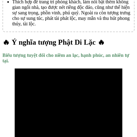
Thích hợp để trang trí phòng khách, làm nổi bật thêm không
gian ngôi nhà, tạo được nét riêng độc đáo, cũng như thể hiện
sự sang trọng, phồn vinh, phú quý. Ngoài ra còn tượng trưng
cho sự sung túc, phát tài phát lộc, may mắn và thu hút phong
thủy, tài lộc.
🔥 Ý nghĩa tượng Phật Di Lặc 🔥
Biểu tượng tuyệt đối cho niềm an lạc, hạnh phúc, an nhiên tự
tại.