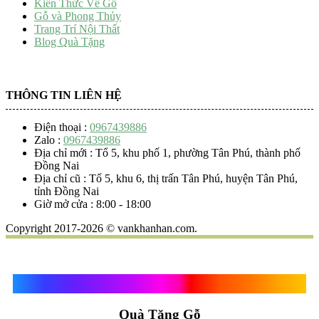
Kiến Thức Về Gỗ
Gỗ và Phong Thủy
Trang Trí Nội Thất
Blog Quà Tặng
THÔNG TIN LIÊN HỆ
Điện thoại :
0967439886
Zalo :
0967439886
Địa chỉ mới : Tổ 5, khu phố 1, phường Tân Phú, thành phố
Đồng Nai
Địa chỉ cũ : Tổ 5, khu 6, thị trấn Tân Phú, huyện Tân Phú,
tỉnh Đồng Nai
Giờ mở cửa : 8:00 - 18:00
Copyright 2017-2026 © vankhanhan.com.
Quà Tặng Vạn Khánh An
Quà Tặng Gỗ