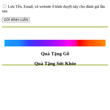
Lưu Tên, Email, và website ở trình duyệt này cho đánh giá lần
sau.
Quà Tặng Vạn Khánh An
Quà Tặng Gỗ
Quà Tặng Sức Khỏe
TÌM QUÀ NHANH
TẶNG QUÀ CHỦ ĐỀ GÌ ?
Quà Tặng Trang Trí
Quà Tặng Để Bàn
Quà Tặng Mỹ Nghệ