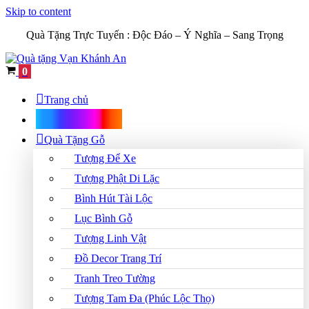
Skip to content
Quà Tặng Trực Tuyến :
Độc Đáo – Ý Nghĩa – Sang Trọng
Cart
0
Trang chủ
Shop Quà Tặng
Quà Tặng Gỗ
Tượng Để Xe
Tượng Phật Di Lặc
Bình Hút Tài Lộc
Lục Bình Gỗ
Tượng Linh Vật
Đồ Decor Trang Trí
Tranh Treo Tường
Tượng Tam Đa (Phúc Lộc Thọ)