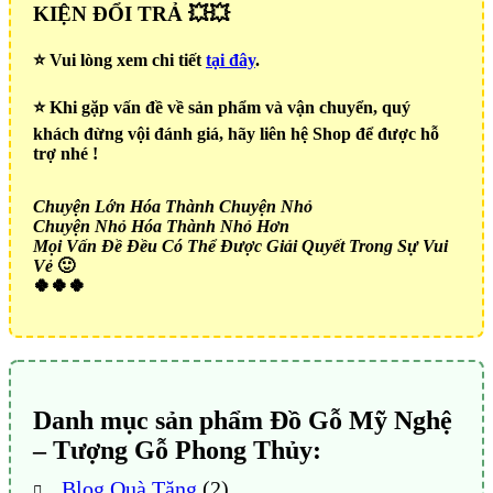
KIỆN ĐỔI TRẢ 💥💥
⭐️ Vui lòng xem chi tiết
tại đây
.
⭐️ Khi gặp vấn đề về sản phẩm và vận chuyển, quý
khách đừng vội đánh giá, hãy liên hệ Shop để được hỗ
trợ nhé !
Chuyện Lớn Hóa Thành Chuyện Nhỏ
Chuyện Nhỏ Hóa Thành Nhỏ Hơn
Mọi Vấn Đề Đều Có Thể Được Giải Quyết Trong Sự Vui
Vẻ
🙂
🍀🍀🍀
Danh mục sản phẩm Đồ Gỗ Mỹ Nghệ
– Tượng Gỗ Phong Thủy:
Blog Quà Tặng
(2)