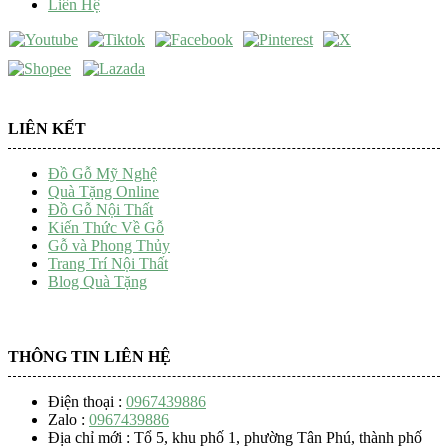
Liên Hệ
LIÊN KẾT
Đồ Gỗ Mỹ Nghệ
Quà Tặng Online
Đồ Gỗ Nội Thất
Kiến Thức Về Gỗ
Gỗ và Phong Thủy
Trang Trí Nội Thất
Blog Quà Tặng
THÔNG TIN LIÊN HỆ
Điện thoại :
0967439886
Zalo :
0967439886
Địa chỉ mới : Tổ 5, khu phố 1, phường Tân Phú, thành phố