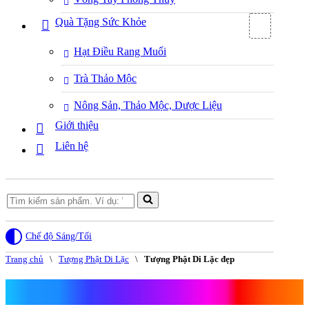
Quà Tặng Sức Khỏe
Hạt Điều Rang Muối
Trà Thảo Mộc
Nông Sản, Thảo Mộc, Dược Liệu
Giới thiệu
Liên hệ
Search
for...
Chế độ Sáng/Tối
Trang chủ
\
Tượng Phật Di Lặc
\
Tượng Phật Di Lặc đẹp
Tượng Phật Di Lặc đẹp