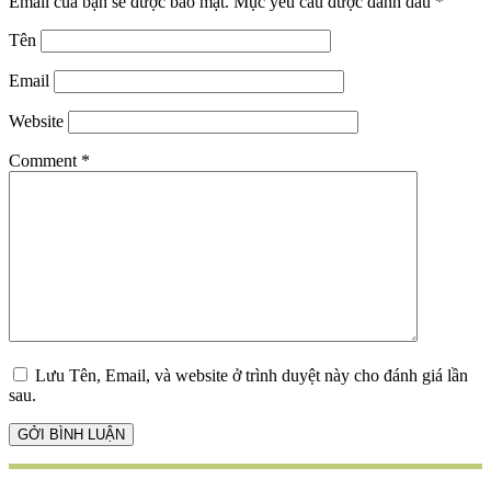
Email của bạn sẽ được bảo mật.
Mục yêu cầu được đánh dấu
*
Tên
Email
Website
Comment
*
Lưu Tên, Email, và website ở trình duyệt này cho đánh giá lần
sau.