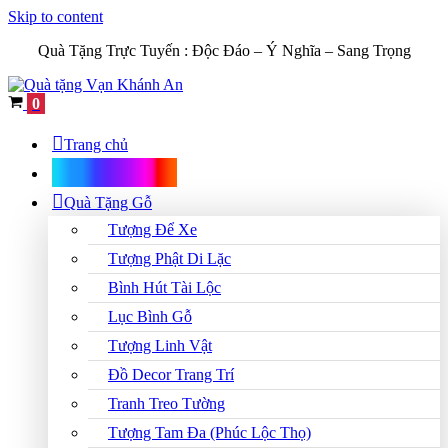
Skip to content
Quà Tặng Trực Tuyến :
Độc Đáo – Ý Nghĩa – Sang Trọng
Cart
0
Trang chủ
Shop Quà Tặng
Quà Tặng Gỗ
Tượng Để Xe
Tượng Phật Di Lặc
Bình Hút Tài Lộc
Lục Bình Gỗ
Tượng Linh Vật
Đồ Decor Trang Trí
Tranh Treo Tường
Tượng Tam Đa (Phúc Lộc Thọ)