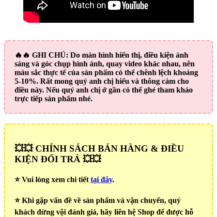
🔥🔥
GHI CHÚ:
Do màn hình hiển thị, điều kiện ánh
sáng và góc chụp hình ảnh, quay video khác nhau, nên
màu sắc thực tế của sản phẩm có thể chênh lệch khoảng
5-10%. Rất mong quý anh chị hiểu và thông cảm cho
điều này. Nếu quý anh chị ở gần có thể ghé tham khảo
trực tiếp sản phẩm nhé.
💥💥 CHÍNH SÁCH BÁN HÀNG & ĐIỀU
KIỆN ĐỔI TRẢ 💥💥
⭐️ Vui lòng xem chi tiết
tại đây
.
⭐️ Khi gặp vấn đề về sản phẩm và vận chuyển, quý
khách đừng vội đánh giá, hãy liên hệ Shop để được hỗ