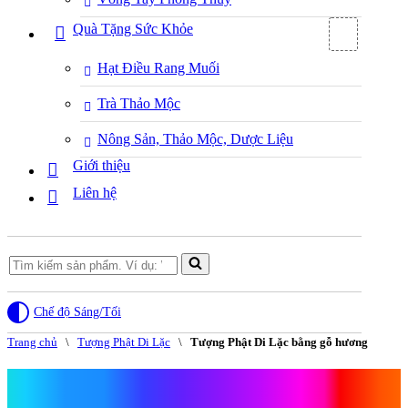
Quà Tặng Sức Khỏe
Hạt Điều Rang Muối
Trà Thảo Mộc
Nông Sản, Thảo Mộc, Dược Liệu
Giới thiệu
Liên hệ
Search
for...
Chế độ Sáng/Tối
Trang chủ
\
Tượng Phật Di Lặc
\
Tượng Phật Di Lặc bằng gỗ hương
Tượng Phật Di Lặc bằng gỗ