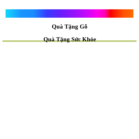
Quà Tặng Vạn Khánh An
Quà Tặng Gỗ
Quà Tặng Sức Khỏe
TÌM QUÀ NHANH
TẶNG QUÀ CHỦ ĐỀ GÌ ?
Quà Tặng Trang Trí
Quà Tặng Để Bàn
Quà Tặng Mỹ Nghệ
Quà Tặng Phong Thủy
Quà Tặng Phật Giáo
TẶNG QUÀ CHO AI ?