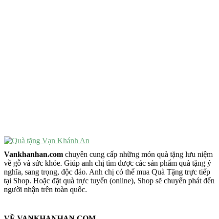
Quà Tặng Ý Nghĩa
Quà Tặng Cao Cấp
VẬT PHẨM PHONG THỦY
Vật Phẩm Phong Thủy
Đồ Phong Thủy Để Bàn
Tượng Trang Trí Phong Thủy
Tượng Phật Mini
Tượng Phật Để Xe
Trang Trí Taplo Xe
Vankhanhan.com
chuyên cung cấp những món quà tặng lưu niệm
về gỗ và sức khỏe. Giúp anh chị tìm được các sản phẩm quà tặng ý
nghĩa, sang trọng, độc đáo. Anh chị có thể mua Quà Tặng trực tiếp
tại Shop. Hoặc đặt quà trực tuyến (online), Shop sẽ chuyển phát đến
người nhận trên toàn quốc.
VỀ VANKHANHAN.COM