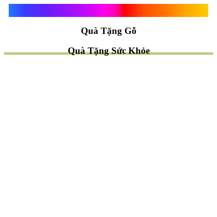
Quà Tặng Vạn Khánh An
Quà Tặng Gỗ
Quà Tặng Sức Khỏe
TÌM QUÀ NHANH
TẶNG QUÀ CHỦ ĐỀ GÌ ?
Quà Tặng Trang Trí
Quà Tặng Để Bàn
Quà Tặng Mỹ Nghệ
Quà Tặng Phong Thủy
Quà Tặng Phật Giáo
TẶNG QUÀ CHO AI ?
Quà Tặng Sếp