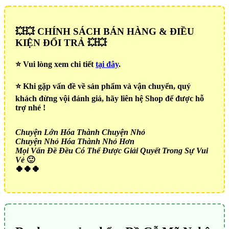
💥💥 CHÍNH SÁCH BÁN HÀNG & ĐIỀU
KIỆN ĐỔI TRẢ 💥💥
⭐️ Vui lòng xem chi tiết
tại đây
.
⭐️ Khi gặp vấn đề về sản phẩm và vận chuyển, quý
khách đừng vội đánh giá, hãy liên hệ Shop để được hỗ
trợ nhé !
Chuyện Lớn Hóa Thành Chuyện Nhỏ
Chuyện Nhỏ Hóa Thành Nhỏ Hơn
Mọi Vấn Đề Đều Có Thể Được Giải Quyết Trong Sự Vui
Vẻ
🙂
🍀🍀🍀