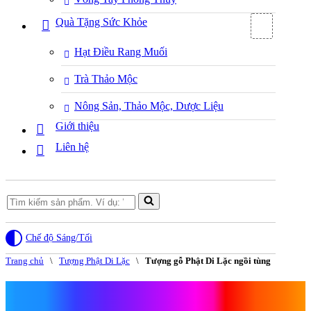
Quà Tặng Sức Khỏe
Hạt Điều Rang Muối
Trà Thảo Mộc
Nông Sản, Thảo Mộc, Dược Liệu
Giới thiệu
Liên hệ
Search
for...
Chế độ Sáng/Tối
Trang chủ
\
Tượng Phật Di Lặc
\
Tượng gỗ Phật Di Lặc ngồi tùng
Tượng gỗ Phật Di Lặc ngồi