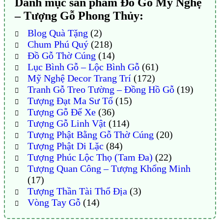
Danh mục sản phẩm Đồ Gỗ Mỹ Nghệ
– Tượng Gỗ Phong Thủy:
Blog Quà Tặng
(2)
Chum Phú Quý
(218)
Đồ Gỗ Thờ Cúng
(14)
Lục Bình Gỗ – Lộc Bình Gỗ
(61)
Mỹ Nghệ Decor Trang Trí
(172)
Tranh Gỗ Treo Tường – Đồng Hồ Gỗ
(19)
Tượng Đạt Ma Sư Tổ
(15)
Tượng Gỗ Để Xe
(36)
Tượng Gỗ Linh Vật
(114)
Tượng Phật Bằng Gỗ Thờ Cúng
(20)
Tượng Phật Di Lặc
(84)
Tượng Phúc Lộc Thọ (Tam Đa)
(22)
Tượng Quan Công – Tượng Khổng Minh
(17)
Tượng Thần Tài Thổ Địa
(3)
Vòng Tay Gỗ
(14)