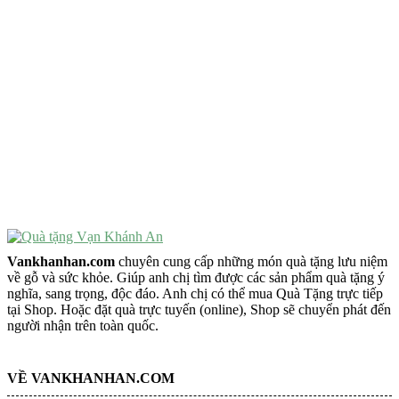
Quà Tặng Cao Cấp
VẬT PHẨM PHONG THỦY
Vật Phẩm Phong Thủy
Đồ Phong Thủy Để Bàn
Tượng Trang Trí Phong Thủy
Tượng Phật Mini
Tượng Phật Để Xe
Trang Trí Taplo Xe
Vankhanhan.com
chuyên cung cấp những món quà tặng lưu niệm
về gỗ và sức khỏe. Giúp anh chị tìm được các sản phẩm quà tặng ý
nghĩa, sang trọng, độc đáo. Anh chị có thể mua Quà Tặng trực tiếp
tại Shop. Hoặc đặt quà trực tuyến (online), Shop sẽ chuyển phát đến
người nhận trên toàn quốc.
VỀ VANKHANHAN.COM