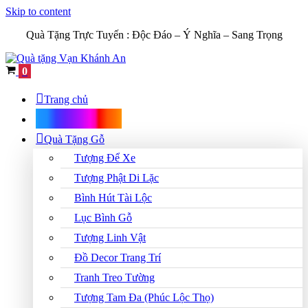
Skip to content
Quà Tặng Trực Tuyến :
Độc Đáo – Ý Nghĩa – Sang Trọng
Cart
0
Trang chủ
Shop Quà Tặng
Quà Tặng Gỗ
Tượng Để Xe
Tượng Phật Di Lặc
Bình Hút Tài Lộc
Lục Bình Gỗ
Tượng Linh Vật
Đồ Decor Trang Trí
Tranh Treo Tường
Tượng Tam Đa (Phúc Lộc Thọ)