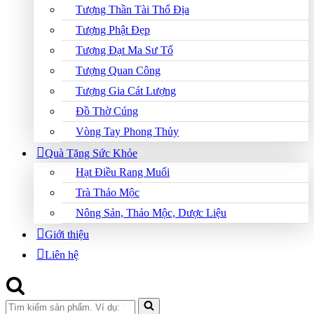
Tượng Thần Tài Thổ Địa
Tượng Phật Đẹp
Tượng Đạt Ma Sư Tổ
Tượng Quan Công
Tượng Gia Cát Lượng
Đồ Thờ Cúng
Vòng Tay Phong Thủy
Quà Tặng Sức Khỏe
Hạt Điều Rang Muối
Trà Thảo Mộc
Nông Sản, Thảo Mộc, Dược Liệu
Giới thiệu
Liên hệ
Search