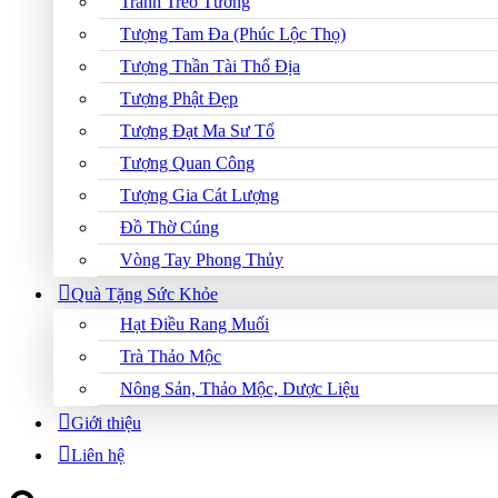
Tranh Treo Tường
Tượng Tam Đa (Phúc Lộc Thọ)
Tượng Thần Tài Thổ Địa
Tượng Phật Đẹp
Tượng Đạt Ma Sư Tổ
Tượng Quan Công
Tượng Gia Cát Lượng
Đồ Thờ Cúng
Vòng Tay Phong Thủy
Quà Tặng Sức Khỏe
Hạt Điều Rang Muối
Trà Thảo Mộc
Nông Sản, Thảo Mộc, Dược Liệu
Giới thiệu
Liên hệ