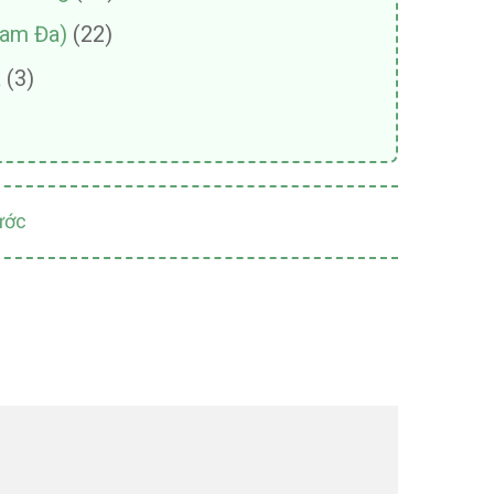
Tam Đa)
(22)
a
(3)
ước