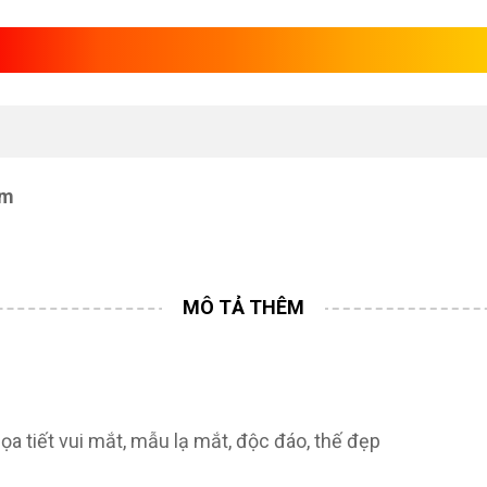
ượng gỗ Phật Di Lặc kéo bao
cm
ọa tiết vui mắt, mẫu lạ mắt, độc đáo, thế đẹp