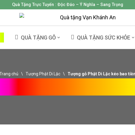
Quà Tặng Trực Tuyến :
Độc Đáo – Ý Nghĩa – Sang Trọng
NG
QUÀ TẶNG GỖ
QUÀ TẶNG SỨC KHỎE
Trang chủ
\
Tượng Phật Di Lặc
\
Tượng gỗ Phật Di Lặc kéo bao tiề
Gỗ Phật Di Lặc Kéo B