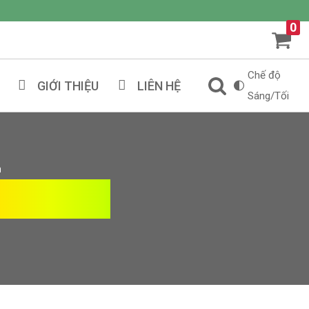
0
Chế độ
GIỚI THIỆU
LIÊN HỆ
Sáng/Tối
n
ao Tiền