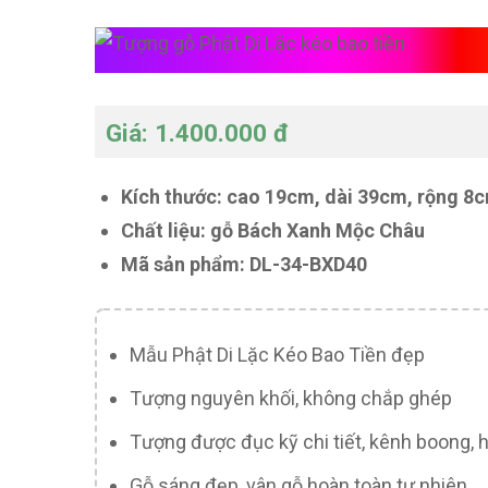
T
Giá: 1.400.000 đ
Kích thước: cao 19cm, dài 39cm, rộng 8
Chất liệu: gỗ Bách Xanh Mộc Châu
Mã sản phẩm: DL-34-BXD40
Mẫu Phật Di Lặc Kéo Bao Tiền đẹp
Tượng nguyên khối, không chắp ghép
Tượng được đục kỹ chi tiết, kênh boong, h
Gỗ sáng đẹp, vân gỗ hoàn toàn tự nhiên