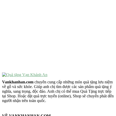
Quà Tặng Ý Nghĩa
Quà Tặng Cao Cấp
VẬT PHẨM PHONG THỦY
Vật Phẩm Phong Thủy
Đồ Phong Thủy Để Bàn
Tượng Trang Trí Phong Thủy
Tượng Phật Mini
Tượng Phật Để Xe
Trang Trí Taplo Xe
Vankhanhan.com
chuyên cung cấp những món quà tặng lưu niệm
về gỗ và sức khỏe. Giúp anh chị tìm được các sản phẩm quà tặng ý
nghĩa, sang trọng, độc đáo. Anh chị có thể mua Quà Tặng trực tiếp
tại Shop. Hoặc đặt quà trực tuyến (online), Shop sẽ chuyển phát đến
người nhận trên toàn quốc.
VỀ VANKHANHAN.COM