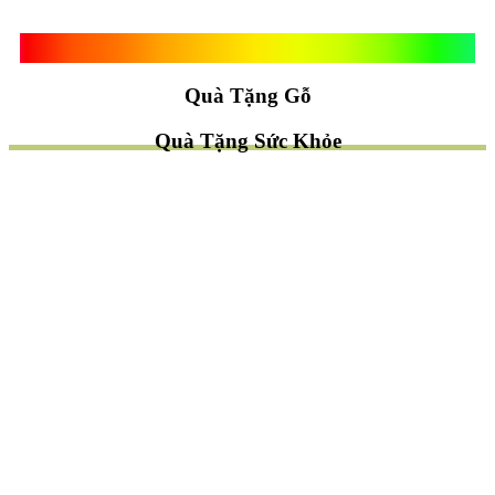
Quà Tặng Vạn Khánh An
Quà Tặng Gỗ
Quà Tặng Sức Khỏe
TÌM QUÀ NHANH
TẶNG QUÀ CHỦ ĐỀ GÌ ?
Quà Tặng Trang Trí
Quà Tặng Để Bàn
Quà Tặng Mỹ Nghệ
Quà Tặng Phong Thủy
Quà Tặng Phật Giáo
TẶNG QUÀ CHO AI ?