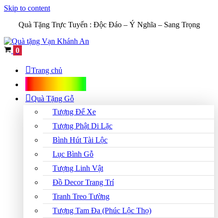
Skip to content
Quà Tặng Trực Tuyến :
Độc Đáo – Ý Nghĩa – Sang Trọng
Cart
0
Trang chủ
Shop Quà Tặng
Quà Tặng Gỗ
Tượng Để Xe
Tượng Phật Di Lặc
Bình Hút Tài Lộc
Lục Bình Gỗ
Tượng Linh Vật
Đồ Decor Trang Trí
Tranh Treo Tường
Tượng Tam Đa (Phúc Lộc Thọ)