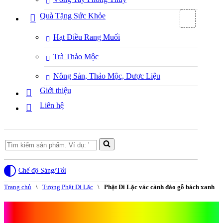
Quà Tặng Sức Khỏe
Hạt Điều Rang Muối
Trà Thảo Mộc
Nông Sản, Thảo Mộc, Dược Liệu
Giới thiệu
Liên hệ
Search
for...
Chế độ Sáng/Tối
Trang chủ
\
Tượng Phật Di Lặc
\
Phật Di Lặc vác cành đào gỗ bách xanh
Phật Di Lặc vác cành đào gỗ