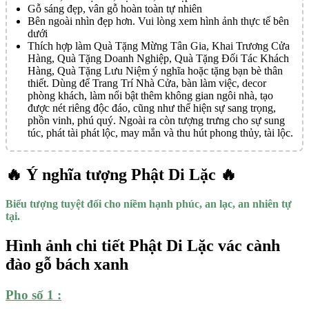
Gỗ sáng đẹp, vân gỗ hoàn toàn tự nhiên
Bên ngoài nhìn đẹp hơn. Vui lòng xem hình ảnh thực tế bên
dưới
Thích hợp làm Quà Tặng Mừng Tân Gia, Khai Trương Cửa
Hàng, Quà Tặng Doanh Nghiệp, Quà Tặng Đối Tác Khách
Hàng, Quà Tặng Lưu Niệm ý nghĩa hoặc tặng bạn bè thân
thiết. Dùng để Trang Trí Nhà Cửa, bàn làm việc, decor
phòng khách, làm nổi bật thêm không gian ngôi nhà, tạo
được nét riêng độc đáo, cũng như thể hiện sự sang trọng,
phồn vinh, phú quý. Ngoài ra còn tượng trưng cho sự sung
túc, phát tài phát lộc, may mắn và thu hút phong thủy, tài lộc.
🔥 Ý nghĩa tượng Phật Di Lặc 🔥
Biểu tượng tuyệt đối cho niềm hạnh phúc, an lạc, an nhiên tự
tại.
Hình ảnh chi tiết Phật Di Lặc vác cành
đào gỗ bách xanh
Pho số 1 :