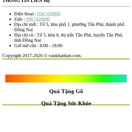
THÔNG TIN LIÊN HỆ
Điện thoại :
0967439886
Zalo :
0967439886
Địa chỉ mới : Tổ 5, khu phố 1, phường Tân Phú, thành phố
Đồng Nai
Địa chỉ cũ : Tổ 5, khu 6, thị trấn Tân Phú, huyện Tân Phú,
tỉnh Đồng Nai
Giờ mở cửa : 8:00 - 18:00
Copyright 2017-2026 © vankhanhan.com.
Quà Tặng Vạn Khánh An
Quà Tặng Gỗ
Quà Tặng Sức Khỏe
TÌM QUÀ NHANH