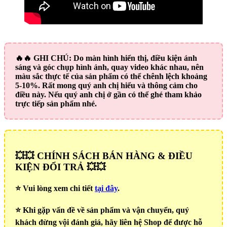
🔥🔥
GHI CHÚ:
Do màn hình hiển thị, điều kiện ánh
sáng và góc chụp hình ảnh, quay video khác nhau, nên
màu sắc thực tế của sản phẩm có thể chênh lệch khoảng
5-10%. Rất mong quý anh chị hiểu và thông cảm cho
điều này. Nếu quý anh chị ở gần có thể ghé tham khảo
trực tiếp sản phẩm nhé.
💥💥 CHÍNH SÁCH BÁN HÀNG & ĐIỀU
KIỆN ĐỔI TRẢ 💥💥
⭐️ Vui lòng xem chi tiết
tại đây
.
⭐️ Khi gặp vấn đề về sản phẩm và vận chuyển, quý
khách đừng vội đánh giá, hãy liên hệ Shop để được hỗ