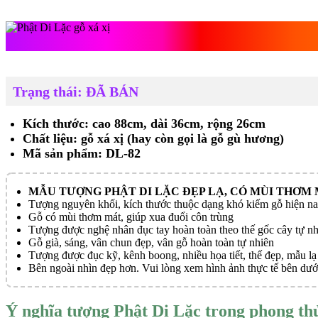
Phật Di Lặc gỗ 
Trạng thái: ĐÃ BÁN
Kích thước: cao 88cm, dài 36cm, rộng 26cm
Chất liệu: gỗ xá xị (hay còn gọi là gỗ gù hương)
Mã sản phẩm: DL-82
MẪU TƯỢNG PHẬT DI LẶC ĐẸP LẠ, CÓ MÙI THƠM 
Tượng nguyên khối, kích thước thuộc dạng khó kiếm gỗ hiện n
Gỗ có mùi thơm mát, giúp xua đuổi côn trùng
Tượng được nghệ nhân đục tay hoàn toàn theo thế gốc cây tự nh
Gỗ già, sáng, vân chun đẹp, vân gỗ hoàn toàn tự nhiên
Tượng được đục kỹ, kênh boong, nhiều họa tiết, thế đẹp, mẫu lạ
Bên ngoài nhìn đẹp hơn. Vui lòng xem hình ảnh thực tế bên dướ
Ý nghĩa tượng Phật Di Lặc trong phong th