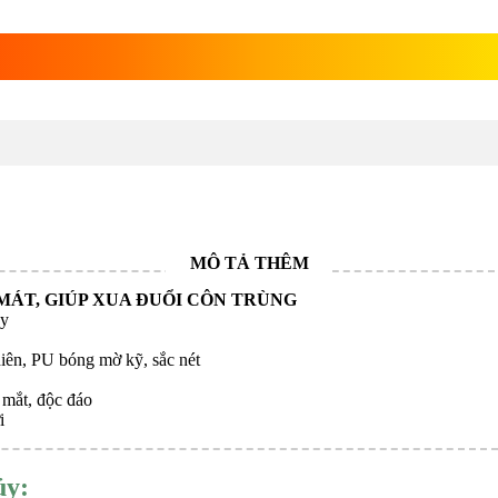
xá xị
MÁT, GIÚP XUA ĐUỔI CÔN TRÙNG
ay
iên, PU bóng mờ kỹ, sắc nét
 mắt, độc đáo
i
ủy: