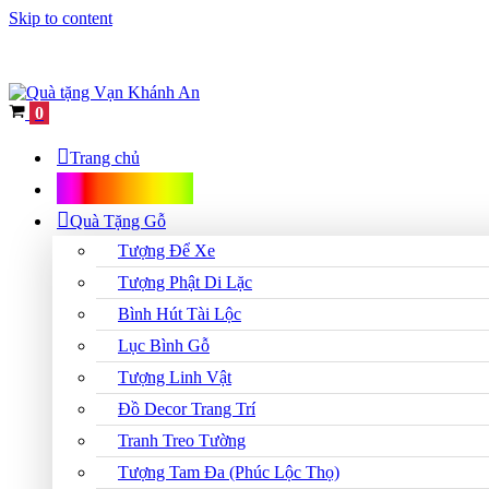
Skip to content
Cart
0
Trang chủ
Shop Quà Tặng
Quà Tặng Gỗ
Tượng Để Xe
Tượng Phật Di Lặc
Bình Hút Tài Lộc
Lục Bình Gỗ
Tượng Linh Vật
Đồ Decor Trang Trí
Tranh Treo Tường
Tượng Tam Đa (Phúc Lộc Thọ)