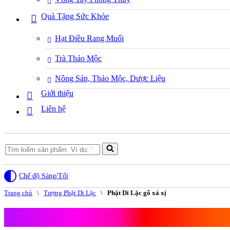
Quà Tặng Sức Khỏe
Hạt Điều Rang Muối
Trà Thảo Mộc
Nông Sản, Thảo Mộc, Dược Liệu
Giới thiệu
Liên hệ
Search
for...
Chế độ Sáng/Tối
Trang chủ
\
Tượng Phật Di Lặc
\
Phật Di Lặc gỗ xá xị