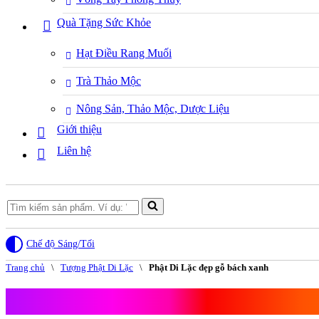
Quà Tặng Sức Khỏe
Hạt Điều Rang Muối
Trà Thảo Mộc
Nông Sản, Thảo Mộc, Dược Liệu
Giới thiệu
Liên hệ
Search
for...
Chế độ Sáng/Tối
Trang chủ
\
Tượng Phật Di Lặc
\
Phật Di Lặc đẹp gỗ bách xanh