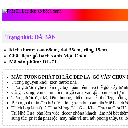
Phật Di Lặc
Trạng thái: ĐÃ BÁN
Kích thước: cao 68cm, dài 35cm, rộng 15cm
Chất liệu: gỗ bách xanh Mộc Châu
Mã sản phẩm: DL-71
MẪU TƯỢNG PHẬT DI LẶC ĐẸP LẠ, GỖ VÂN CHUN
Tượng nguyên khối, kích thước khá
Tượng được nghệ nhân đục tay hoàn toàn theo thế gốc cây tự nh
Gỗ già, sáng, vân chun nổi như gỗ cẩm, vân gỗ hoàn toàn tự nh
Tượng được đục kỹ, kênh boong, nhiều họa tiết, thế đẹp, mẫu lạ
Bên ngoài nhìn đẹp hơn. Vui lòng xem hình ảnh thực tế bên dướ
Thích hợp làm Quà Tặng Mừng Tân Gia, Khai Trương Cửa Hàng
Trí Nhà Cửa, bàn làm việc, decor phòng khách, làm nổi bật thêm
sung túc, phát tài phát lộc, may mắn và thu hút phong thủy, tài lộ