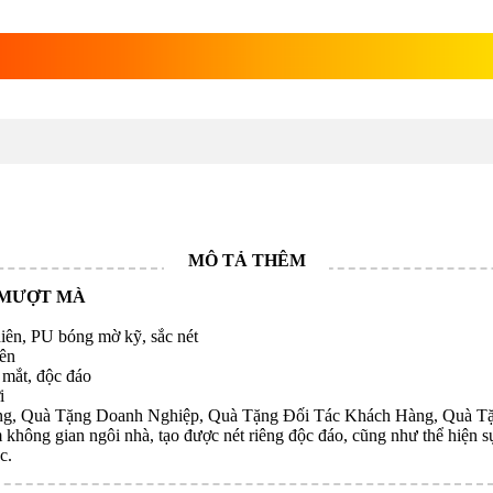
 đẹp gỗ bách xanh
 MƯỢT MÀ
iên, PU bóng mờ kỹ, sắc nét
iên
 mắt, độc đáo
i
, Quà Tặng Doanh Nghiệp, Quà Tặng Đối Tác Khách Hàng, Quà Tặng 
 không gian ngôi nhà, tạo được nét riêng độc đáo, cũng như thể hiện s
c.