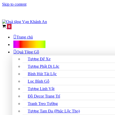
Skip to content
Cart
0
Trang chủ
Shop Quà Tặng
Quà Tặng Gỗ
Tượng Để Xe
Tượng Phật Di Lặc
Bình Hút Tài Lộc
Lục Bình Gỗ
Tượng Linh Vật
Đồ Decor Trang Trí
Tranh Treo Tường
Tượng Tam Đa (Phúc Lộc Thọ)