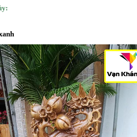
ủy:
 xanh