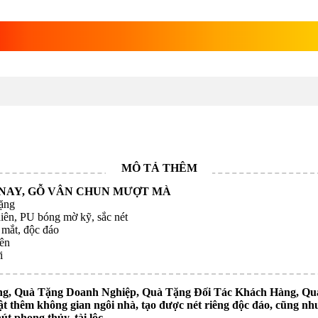
 NAY, GỖ VÂN CHUN MƯỢT MÀ
nặng
iên, PU bóng mờ kỹ, sắc nét
 mắt, độc đáo
iên
i
, Quà Tặng Doanh Nghiệp, Quà Tặng Đối Tác Khách Hàng, Quà T
t thêm không gian ngôi nhà, tạo được nét riêng độc đáo, cũng như
út phong thủy, tài lộc.