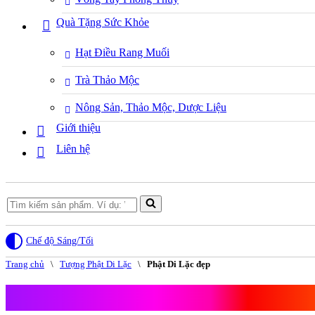
Quà Tặng Sức Khỏe
Hạt Điều Rang Muối
Trà Thảo Mộc
Nông Sản, Thảo Mộc, Dược Liệu
Giới thiệu
Liên hệ
Search
for...
Chế độ Sáng/Tối
Trang chủ
\
Tượng Phật Di Lặc
\
Phật Di Lặc đẹp