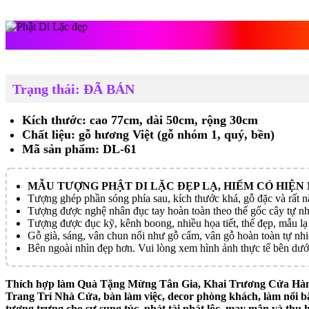
Phật Di Lặc đẹp
Trạng thái: ĐÃ BÁN
Kích thước: cao 77cm, dài 50cm, rộng 30cm
Chất liệu: gỗ hương Việt (gỗ nhóm 1, quý, bền)
Mã sản phẩm: DL-61
MẪU TƯỢNG PHẬT DI LẶC ĐẸP LẠ, HIẾM CÓ HIỆN
Tượng ghép phần sóng phía sau, kích thước khá, gỗ đặc và rất 
Tượng được nghệ nhân đục tay hoàn toàn theo thế gốc cây tự nh
Tượng được đục kỹ, kênh boong, nhiều họa tiết, thế đẹp, mẫu lạ
Gỗ già, sáng, vân chun nổi như gỗ cẩm, vân gỗ hoàn toàn tự nh
Bên ngoài nhìn đẹp hơn. Vui lòng xem hình ảnh thực tế bên dướ
Thích hợp làm Quà Tặng Mừng Tân Gia, Khai Trương Cửa Hàng
Trang Trí Nhà Cửa, bàn làm việc, decor phòng khách, làm nổi bậ
tượng trưng cho sự sung túc, phát tài phát lộc, may mắn và thu h