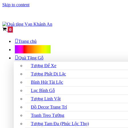
Skip to content
Cart
0
Trang chủ
Shop Quà Tặng
Quà Tặng Gỗ
Tượng Để Xe
Tượng Phật Di Lặc
Bình Hút Tài Lộc
Lục Bình Gỗ
Tượng Linh Vật
Đồ Decor Trang Trí
Tranh Treo Tường
Tượng Tam Đa (Phúc Lộc Thọ)