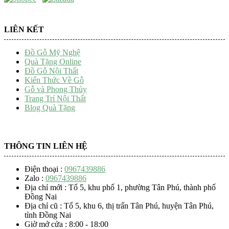
LIÊN KẾT
Đồ Gỗ Mỹ Nghệ
Quà Tặng Online
Đồ Gỗ Nội Thất
Kiến Thức Về Gỗ
Gỗ và Phong Thủy
Trang Trí Nội Thất
Blog Quà Tặng
THÔNG TIN LIÊN HỆ
Điện thoại :
0967439886
Zalo :
0967439886
Địa chỉ mới : Tổ 5, khu phố 1, phường Tân Phú, thành phố
Đồng Nai
Địa chỉ cũ : Tổ 5, khu 6, thị trấn Tân Phú, huyện Tân Phú,
tỉnh Đồng Nai
Giờ mở cửa : 8:00 - 18:00