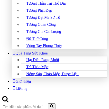
Tượng Thần Tài Thổ Địa
Tượng Phật Đẹp
Tượng Đạt Ma Sư Tổ
Tượng Quan Công
Tượng Gia Cát Lượng
Đồ Thờ Cúng
Vòng Tay Phong Thủy
Quà Tặng Sức Khỏe
Hạt Điều Rang Muối
Trà Thảo Mộc
Nông Sản, Thảo Mộc, Dược Liệu
Giới thiệu
Liên hệ
Search