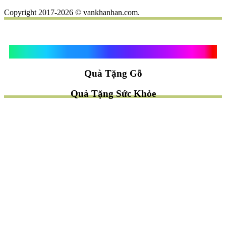
Copyright 2017-2026 © vankhanhan.com.
Quà Tặng Vạn Khánh An
Quà Tặng Gỗ
Quà Tặng Sức Khỏe
TÌM QUÀ NHANH
TẶNG QUÀ CHỦ ĐỀ GÌ ?
Quà Tặng Trang Trí
Quà Tặng Để Bàn
Quà Tặng Mỹ Nghệ
Quà Tặng Phong Thủy
Quà Tặng Phật Giáo