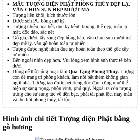
MẪU TƯỢNG DIỆN PHẬT PHONG THỦY ĐẸP LẠ,
VÂN CHUN SỤN ĐẸP MƯỢT MÀ
Tượng liền khối, kích thước lớn
Được sơn PU bóng mờ kỹ
Tượng nhiều họa tiết, đục kỹ kênh boong, thế đẹp, mẫu lạ
mắt, độc đáo, sắc nét
Gỗ già, được tẩy sáng đẹp hồng hào, vân chun sụn mượt mà
đẹp mê ly, vân gỗ hoàn toàn tự nhiên
Tượng được nghệ nhân đục tay hoàn toàn theo thế gốc cây
tự nhiên
Bên ngoài nhìn đẹp hơn. Vui lòng xem hình ảnh thực tế bên
dưới
Dùng để thờ cúng hoặc làm
Quà Tặng Phong Thủy
. Tượng
còn để trang trí phòng khách, làm nổi bật thêm không gian
ngôi nhà. Tượng tạo được nét riêng độc đáo, cũng như thể
hiện sự sang trọng, phồn vinh, phú quý. Ngoài ra còn tượng
trưng cho sự sung túc về tiền bạc, phát tài phát lộc, may mắn
và thu hút phong thủy, tài lộc.
Hình ảnh chi tiết Tượng diện Phật bằng
gỗ hương