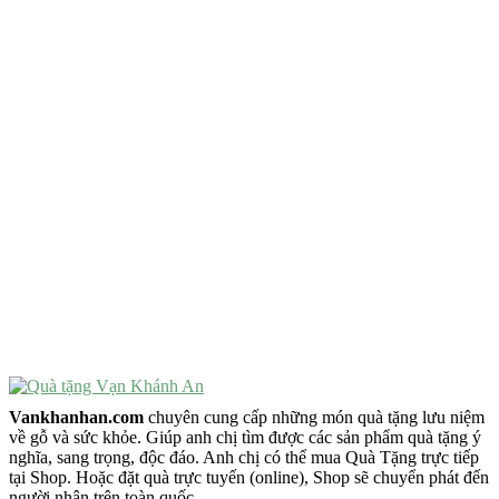
QUÀ TẶNG TIÊU CHÍ GÌ ?
Quà Tặng Độc Đáo
Quà Tặng Ý Nghĩa
Quà Tặng Cao Cấp
VẬT PHẨM PHONG THỦY
Vật Phẩm Phong Thủy
Đồ Phong Thủy Để Bàn
Tượng Trang Trí Phong Thủy
Tượng Phật Mini
Tượng Phật Để Xe
Trang Trí Taplo Xe
Vankhanhan.com
chuyên cung cấp những món quà tặng lưu niệm
về gỗ và sức khỏe. Giúp anh chị tìm được các sản phẩm quà tặng ý
nghĩa, sang trọng, độc đáo. Anh chị có thể mua Quà Tặng trực tiếp
tại Shop. Hoặc đặt quà trực tuyến (online), Shop sẽ chuyển phát đến
người nhận trên toàn quốc.