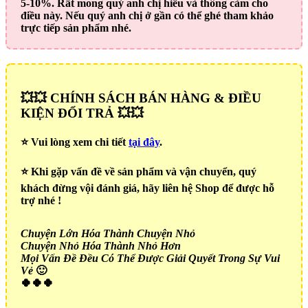
5-10%. Rất mong quý anh chị hiểu và thông cảm cho
điều này. Nếu quý anh chị ở gần có thể ghé tham khảo
trực tiếp sản phẩm nhé.
💥💥 CHÍNH SÁCH BÁN HÀNG & ĐIỀU
KIỆN ĐỔI TRẢ 💥💥
⭐️ Vui lòng xem chi tiết
tại đây
.
⭐️ Khi gặp vấn đề về sản phẩm và vận chuyển, quý
khách đừng vội đánh giá, hãy liên hệ Shop để được hỗ
trợ nhé !
Chuyện Lớn Hóa Thành Chuyện Nhỏ
Chuyện Nhỏ Hóa Thành Nhỏ Hơn
Mọi Vấn Đề Đều Có Thể Được Giải Quyết Trong Sự Vui
Vẻ
🙂
🍀🍀🍀