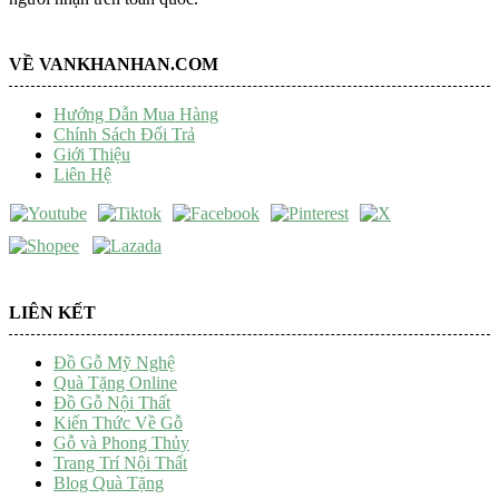
VỀ VANKHANHAN.COM
Hướng Dẫn Mua Hàng
Chính Sách Đổi Trả
Giới Thiệu
Liên Hệ
LIÊN KẾT
Đồ Gỗ Mỹ Nghệ
Quà Tặng Online
Đồ Gỗ Nội Thất
Kiến Thức Về Gỗ
Gỗ và Phong Thủy
Trang Trí Nội Thất
Blog Quà Tặng