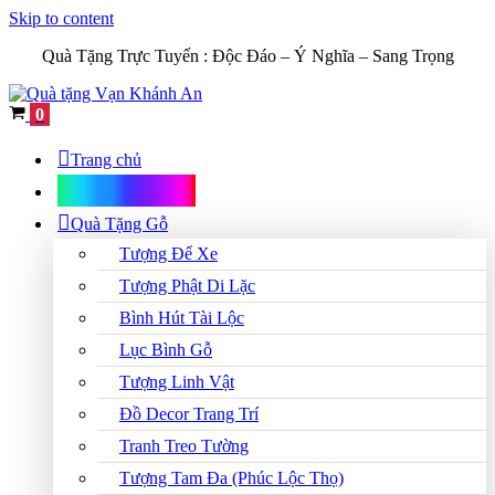
Skip to content
Quà Tặng Trực Tuyến :
Độc Đáo – Ý Nghĩa – Sang Trọng
Cart
0
Trang chủ
Shop Quà Tặng
Quà Tặng Gỗ
Tượng Để Xe
Tượng Phật Di Lặc
Bình Hút Tài Lộc
Lục Bình Gỗ
Tượng Linh Vật
Đồ Decor Trang Trí
Tranh Treo Tường
Tượng Tam Đa (Phúc Lộc Thọ)