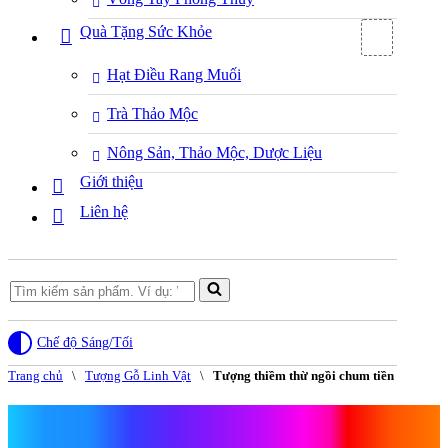
Quà Tặng Sức Khỏe
Hạt Điều Rang Muối
Trà Thảo Mộc
Nông Sản, Thảo Mộc, Dược Liệu
Giới thiệu
Liên hệ
Search
for...
Chế độ Sáng/Tối
Trang chủ
\
Tượng Gỗ Linh Vật
\
Tượng thiềm thừ ngồi chum tiền
Tượng thiềm thừ ngồi chum