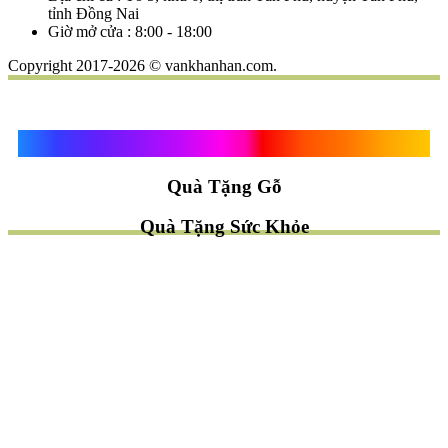
tỉnh Đồng Nai
Giờ mở cửa : 8:00 - 18:00
Copyright 2017-2026 © vankhanhan.com.
Quà Tặng Vạn Khánh An
Quà Tặng Gỗ
Quà Tặng Sức Khỏe
TÌM QUÀ NHANH
TẶNG QUÀ CHỦ ĐỀ GÌ ?
Quà Tặng Trang Trí
Quà Tặng Để Bàn
Quà Tặng Mỹ Nghệ
Quà Tặng Phong Thủy
Quà Tặng Phật Giáo