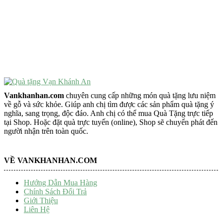
Vật Phẩm Phong Thủy
Đồ Phong Thủy Để Bàn
Tượng Trang Trí Phong Thủy
Tượng Phật Mini
Tượng Phật Để Xe
Trang Trí Taplo Xe
Vankhanhan.com
chuyên cung cấp những món quà tặng lưu niệm
về gỗ và sức khỏe. Giúp anh chị tìm được các sản phẩm quà tặng ý
nghĩa, sang trọng, độc đáo. Anh chị có thể mua Quà Tặng trực tiếp
tại Shop. Hoặc đặt quà trực tuyến (online), Shop sẽ chuyển phát đến
người nhận trên toàn quốc.
VỀ VANKHANHAN.COM
Hướng Dẫn Mua Hàng
Chính Sách Đổi Trả
Giới Thiệu
Liên Hệ