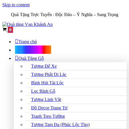
Skip to content
Quà Tặng Trực Tuyến :
Độc Đáo – Ý Nghĩa – Sang Trọng
Cart
0
Trang chủ
Shop Quà Tặng
Quà Tặng Gỗ
Tượng Để Xe
Tượng Phật Di Lặc
Bình Hút Tài Lộc
Lục Bình Gỗ
Tượng Linh Vật
Đồ Decor Trang Trí
Tranh Treo Tường
Tượng Tam Đa (Phúc Lộc Thọ)