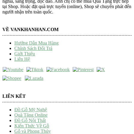
nghĩa, sang trọng, độc đáo. Anh chị có thể mua Quà Tặng trực tiếp
tại Shop. Hoặc đặt quà trực tuyến (online), Shop sẽ chuyển phát đến
người nhận trên toàn quốc.
VỀ VANKHANHAN.COM
Hướng Dẫn Mua Hàng
Chính Sách Đổi Trả
Giới Thiệu
Liên Hệ
LIÊN KẾT
Đồ Gỗ Mỹ Nghệ
Quà Tặng Online
Đồ Gỗ Nội Thất
Kiến Thức Về Gỗ
Gỗ và Phong Thủy