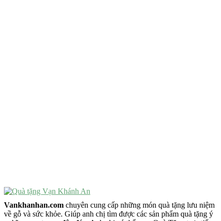
QUÀ TẶNG TIÊU CHÍ GÌ ?
Quà Tặng Độc Đáo
Quà Tặng Ý Nghĩa
Quà Tặng Cao Cấp
VẬT PHẨM PHONG THỦY
Vật Phẩm Phong Thủy
Đồ Phong Thủy Để Bàn
Tượng Trang Trí Phong Thủy
Tượng Phật Mini
Tượng Phật Để Xe
Trang Trí Taplo Xe
Vankhanhan.com
chuyên cung cấp những món quà tặng lưu niệm
về gỗ và sức khỏe. Giúp anh chị tìm được các sản phẩm quà tặng ý