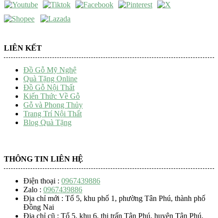
LIÊN KẾT
Đồ Gỗ Mỹ Nghệ
Quà Tặng Online
Đồ Gỗ Nội Thất
Kiến Thức Về Gỗ
Gỗ và Phong Thủy
Trang Trí Nội Thất
Blog Quà Tặng
THÔNG TIN LIÊN HỆ
Điện thoại :
0967439886
Zalo :
0967439886
Địa chỉ mới : Tổ 5, khu phố 1, phường Tân Phú, thành phố
Đồng Nai
Địa chỉ cũ : Tổ 5, khu 6, thị trấn Tân Phú, huyện Tân Phú,