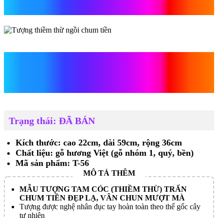
tiền
Tượng thiềm thừ ngồi
chum tiền
Trạng thái: ĐÃ BÁN
Kích thước: cao 22cm, dài 59cm, rộng 36cm
Chất liệu: gỗ hương Việt (gỗ nhóm 1, quý, bền)
Mã sản phẩm: T-56
MẪU TƯỢNG TAM CÓC (THIỀM THỪ) TRẤN
CHUM TIỀN ĐẸP LẠ, VÂN CHUN MƯỢT MÀ
Tượng được nghệ nhân đục tay hoàn toàn theo thế gốc cây
tự nhiên