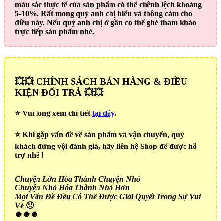
màu sắc thực tế của sản phẩm có thể chênh lệch khoảng
5-10%. Rất mong quý anh chị hiểu và thông cảm cho
điều này. Nếu quý anh chị ở gần có thể ghé tham khảo
trực tiếp sản phẩm nhé.
💥💥 CHÍNH SÁCH BÁN HÀNG & ĐIỀU
KIỆN ĐỔI TRẢ 💥💥
⭐️ Vui lòng xem chi tiết
tại đây
.
⭐️ Khi gặp vấn đề về sản phẩm và vận chuyển, quý
khách đừng vội đánh giá, hãy liên hệ Shop để được hỗ
trợ nhé !
Chuyện Lớn Hóa Thành Chuyện Nhỏ
Chuyện Nhỏ Hóa Thành Nhỏ Hơn
Mọi Vấn Đề Đều Có Thể Được Giải Quyết Trong Sự Vui
Vẻ
🙂
🍀🍀🍀