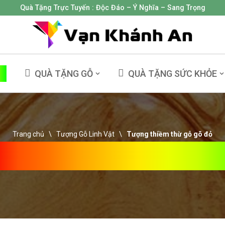
Quà Tặng Trực Tuyến :
Độc Đáo – Ý Nghĩa – Sang Trọng
NG
QUÀ TẶNG GỖ
QUÀ TẶNG SỨC KHỎE
Trang chủ
\
Tượng Gỗ Linh Vật
\
Tượng thiềm thừ gỗ gõ đỏ
ng Thiềm Thừ Gỗ G