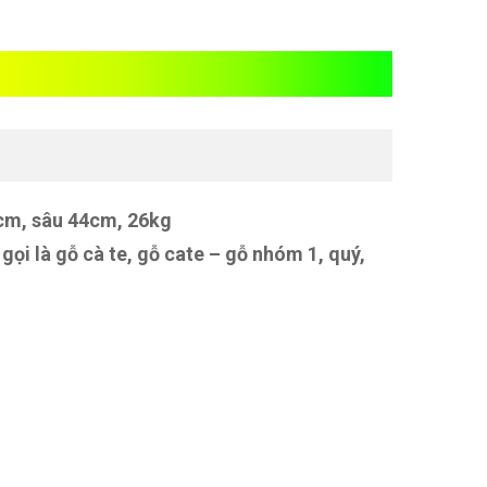
gỗ gõ đỏ
cm, sâu 44cm, 26kg
 gọi là gỗ cà te, gỗ cate – gỗ nhóm 1, quý,