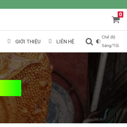
0
Chế độ
GIỚI THIỆU
LIÊN HỆ
Sáng/Tối
õ Đỏ