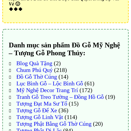
Vẻ
🙂
🍀🍀🍀
Danh mục sản phẩm Đồ Gỗ Mỹ Nghệ
– Tượng Gỗ Phong Thủy:
Blog Quà Tặng
(2)
Chum Phú Quý
(218)
Đồ Gỗ Thờ Cúng
(14)
Lục Bình Gỗ – Lộc Bình Gỗ
(61)
Mỹ Nghệ Decor Trang Trí
(172)
Tranh Gỗ Treo Tường – Đồng Hồ Gỗ
(19)
Tượng Đạt Ma Sư Tổ
(15)
Tượng Gỗ Để Xe
(36)
Tượng Gỗ Linh Vật
(114)
Tượng Phật Bằng Gỗ Thờ Cúng
(20)
Tượng Phật Di Lặc
(84)