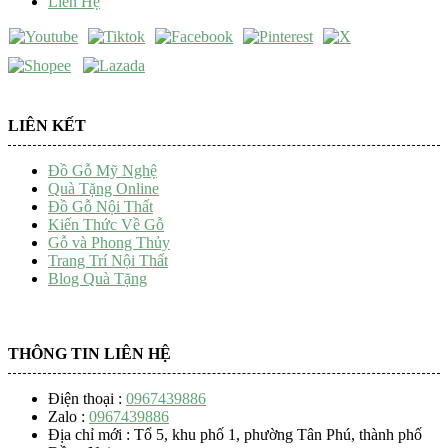
Liên Hệ
LIÊN KẾT
Đồ Gỗ Mỹ Nghệ
Quà Tặng Online
Đồ Gỗ Nội Thất
Kiến Thức Về Gỗ
Gỗ và Phong Thủy
Trang Trí Nội Thất
Blog Quà Tặng
THÔNG TIN LIÊN HỆ
Điện thoại :
0967439886
Zalo :
0967439886
Địa chỉ mới : Tổ 5, khu phố 1, phường Tân Phú, thành phố