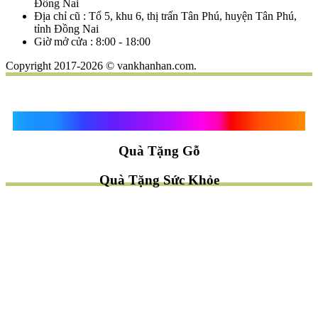
Đồng Nai
Địa chỉ cũ : Tổ 5, khu 6, thị trấn Tân Phú, huyện Tân Phú,
tỉnh Đồng Nai
Giờ mở cửa : 8:00 - 18:00
Copyright 2017-2026 © vankhanhan.com.
Quà Tặng Vạn Khánh An
Quà Tặng Gỗ
Quà Tặng Sức Khỏe
TÌM QUÀ NHANH
TẶNG QUÀ CHỦ ĐỀ GÌ ?
Quà Tặng Trang Trí
Quà Tặng Để Bàn
Quà Tặng Mỹ Nghệ