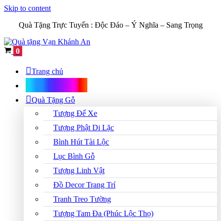
Skip to content
Quà Tặng Trực Tuyến :
Độc Đáo – Ý Nghĩa – Sang Trọng
Cart
0
Trang chủ
Shop Quà Tặng
Quà Tặng Gỗ
Tượng Để Xe
Tượng Phật Di Lặc
Bình Hút Tài Lộc
Lục Bình Gỗ
Tượng Linh Vật
Đồ Decor Trang Trí
Tranh Treo Tường
Tượng Tam Đa (Phúc Lộc Thọ)