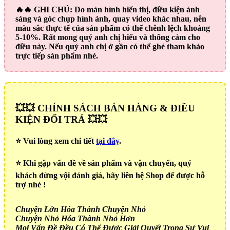
🔥🔥
GHI CHÚ:
Do màn hình hiển thị, điều kiện ánh
sáng và góc chụp hình ảnh, quay video khác nhau, nên
màu sắc thực tế của sản phẩm có thể chênh lệch khoảng
5-10%. Rất mong quý anh chị hiểu và thông cảm cho
điều này. Nếu quý anh chị ở gần có thể ghé tham khảo
trực tiếp sản phẩm nhé.
💥💥 CHÍNH SÁCH BÁN HÀNG & ĐIỀU
KIỆN ĐỔI TRẢ 💥💥
⭐️ Vui lòng xem chi tiết
tại đây
.
⭐️ Khi gặp vấn đề về sản phẩm và vận chuyển, quý
khách đừng vội đánh giá, hãy liên hệ Shop để được hỗ
trợ nhé !
Chuyện Lớn Hóa Thành Chuyện Nhỏ
Chuyện Nhỏ Hóa Thành Nhỏ Hơn
Mọi Vấn Đề Đều Có Thể Được Giải Quyết Trong Sự Vui