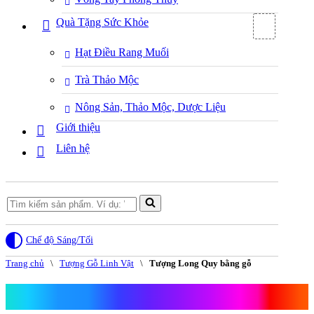
Quà Tặng Sức Khỏe
Hạt Điều Rang Muối
Trà Thảo Mộc
Nông Sản, Thảo Mộc, Dược Liệu
Giới thiệu
Liên hệ
Search
for...
Chế độ Sáng/Tối
Trang chủ
\
Tượng Gỗ Linh Vật
\
Tượng Long Quy bằng gỗ
Tượng Long Quy bằng gỗ