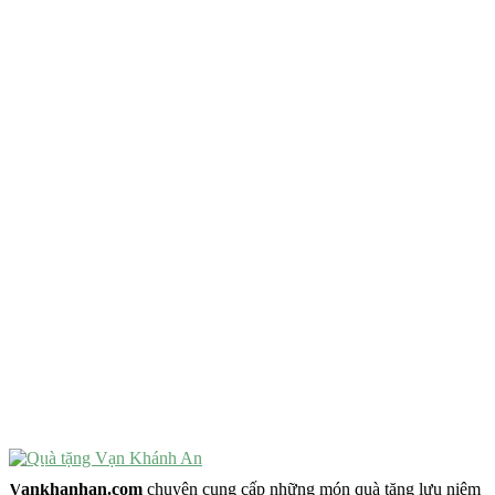
QUÀ TẶNG TIÊU CHÍ GÌ ?
Quà Tặng Độc Đáo
Quà Tặng Ý Nghĩa
Quà Tặng Cao Cấp
VẬT PHẨM PHONG THỦY
Vật Phẩm Phong Thủy
Đồ Phong Thủy Để Bàn
Tượng Trang Trí Phong Thủy
Tượng Phật Mini
Tượng Phật Để Xe
Trang Trí Taplo Xe
Vankhanhan.com
chuyên cung cấp những món quà tặng lưu niệm