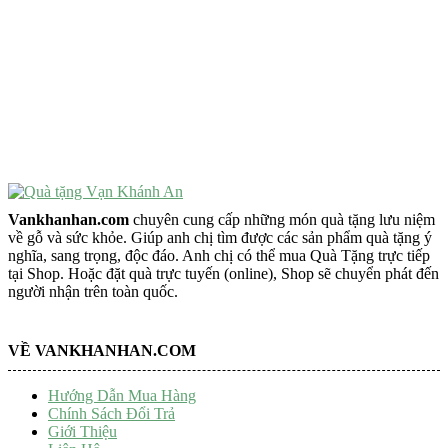
VẬT PHẨM PHONG THỦY
Vật Phẩm Phong Thủy
Đồ Phong Thủy Để Bàn
Tượng Trang Trí Phong Thủy
Tượng Phật Mini
Tượng Phật Để Xe
Trang Trí Taplo Xe
Vankhanhan.com
chuyên cung cấp những món quà tặng lưu niệm
về gỗ và sức khỏe. Giúp anh chị tìm được các sản phẩm quà tặng ý
nghĩa, sang trọng, độc đáo. Anh chị có thể mua Quà Tặng trực tiếp
tại Shop. Hoặc đặt quà trực tuyến (online), Shop sẽ chuyển phát đến
người nhận trên toàn quốc.
VỀ VANKHANHAN.COM
Hướng Dẫn Mua Hàng
Chính Sách Đổi Trả
Giới Thiệu