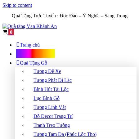
Skip to content
Quà Tặng Trực Tuyến :
Độc Đáo – Ý Nghĩa – Sang Trọng
Cart
0
Trang chủ
Shop Quà Tặng
Quà Tặng Gỗ
Tượng Để Xe
Tượng Phật Di Lặc
Bình Hút Tài Lộc
Lục Bình Gỗ
Tượng Linh Vật
Đồ Decor Trang Trí
Tranh Treo Tường
Tượng Tam Đa (Phúc Lộc Thọ)