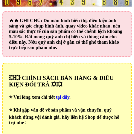
🔥🔥
GHI CHÚ:
Do màn hình hiển thị, điều kiện ánh
sáng và góc chụp hình ảnh, quay video khác nhau, nên
màu sắc thực tế của sản phẩm có thể chênh lệch khoảng
5-10%. Rất mong quý anh chị hiểu và thông cảm cho
điều này. Nếu quý anh chị ở gần có thể ghé tham khảo
trực tiếp sản phẩm nhé.
💥💥 CHÍNH SÁCH BÁN HÀNG & ĐIỀU
KIỆN ĐỔI TRẢ 💥💥
⭐️ Vui lòng xem chi tiết
tại đây
.
⭐️ Khi gặp vấn đề về sản phẩm và vận chuyển, quý
khách đừng vội đánh giá, hãy liên hệ Shop để được hỗ
trợ nhé !