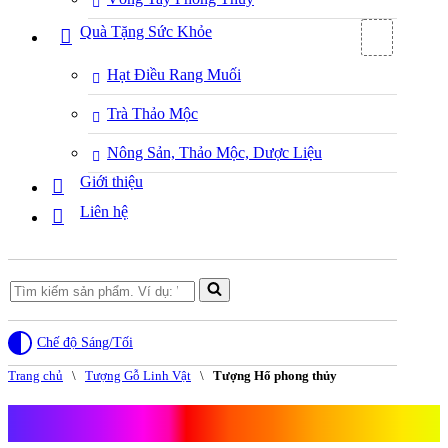
Quà Tặng Sức Khỏe
Hạt Điều Rang Muối
Trà Thảo Mộc
Nông Sản, Thảo Mộc, Dược Liệu
Giới thiệu
Liên hệ
Search
for...
Chế độ Sáng/Tối
Trang chủ
\
Tượng Gỗ Linh Vật
\
Tượng Hổ phong thủy
Tượng Hổ phong thủy