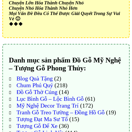
Chuyện Lớn Hóa Thành Chuyện Nhỏ
Chuyện Nhỏ Hóa Thành Nhỏ Hơn
Mọi Vấn Đề Đều Có Thể Được Giải Quyết Trong Sự Vui
Vẻ
🙂
🍀🍀🍀
Danh mục sản phẩm Đồ Gỗ Mỹ Nghệ
– Tượng Gỗ Phong Thủy:
Blog Quà Tặng
(2)
Chum Phú Quý
(218)
Đồ Gỗ Thờ Cúng
(14)
Lục Bình Gỗ – Lộc Bình Gỗ
(61)
Mỹ Nghệ Decor Trang Trí
(172)
Tranh Gỗ Treo Tường – Đồng Hồ Gỗ
(19)
Tượng Đạt Ma Sư Tổ
(15)
Tượng Gỗ Để Xe
(36)