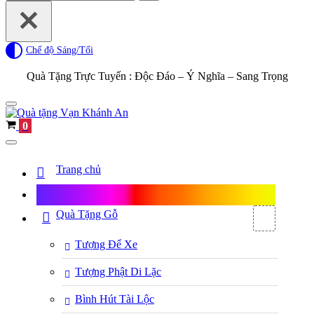
for...
Chế độ Sáng/Tối
Quà Tặng Trực Tuyến :
Độc Đáo – Ý Nghĩa – Sang Trọng
Navigation
Menu
Cart
0
Navigation
Menu
Trang chủ
Shop Quà Tặng
Quà Tặng Gỗ
Tượng Để Xe
Tượng Phật Di Lặc
Bình Hút Tài Lộc