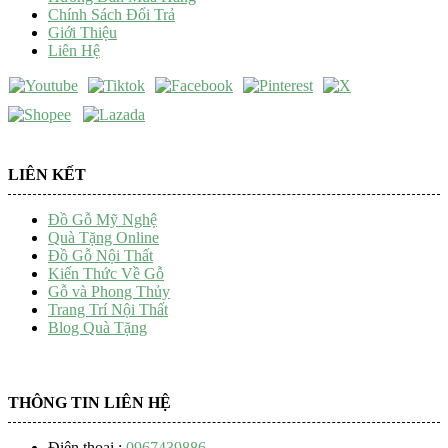
Chính Sách Đổi Trả
Giới Thiệu
Liên Hệ
LIÊN KẾT
Đồ Gỗ Mỹ Nghệ
Quà Tặng Online
Đồ Gỗ Nội Thất
Kiến Thức Về Gỗ
Gỗ và Phong Thủy
Trang Trí Nội Thất
Blog Quà Tặng
THÔNG TIN LIÊN HỆ
Điện thoại :
0967439886