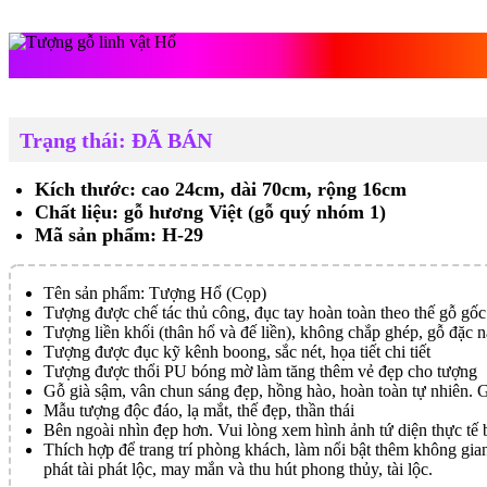
Tượng gỗ linh 
Trạng thái: ĐÃ BÁN
Kích thước: cao 24cm, dài 70cm, rộng 16cm
Chất liệu: gỗ hương Việt (gỗ quý nhóm 1)
Mã sản phẩm: H-29
Tên sản phẩm: Tượng Hổ (Cọp)
Tượng được chế tác thủ công, đục tay hoàn toàn theo thế gỗ gốc
Tượng liền khối (thân hổ và đế liền), không chắp ghép, gỗ đặc 
Tượng được đục kỹ kênh boong, sắc nét, họa tiết chi tiết
Tượng được thổi PU bóng mờ làm tăng thêm vẻ đẹp cho tượng
Gỗ già sậm, vân chun sáng đẹp, hồng hào, hoàn toàn tự nhiên. G
Mẫu tượng độc đáo, lạ mắt, thế đẹp, thần thái
Bên ngoài nhìn đẹp hơn. Vui lòng xem hình ảnh tứ diện thực tế 
Thích hợp để trang trí phòng khách, làm nổi bật thêm không gian
phát tài phát lộc, may mắn và thu hút phong thủy, tài lộc.