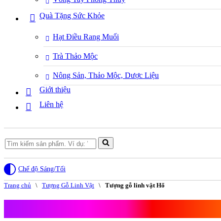
Quà Tặng Sức Khỏe
Hạt Điều Rang Muối
Trà Thảo Mộc
Nông Sản, Thảo Mộc, Dược Liệu
Giới thiệu
Liên hệ
Search
for...
Chế độ Sáng/Tối
Trang chủ
\
Tượng Gỗ Linh Vật
\
Tượng gỗ linh vật Hổ