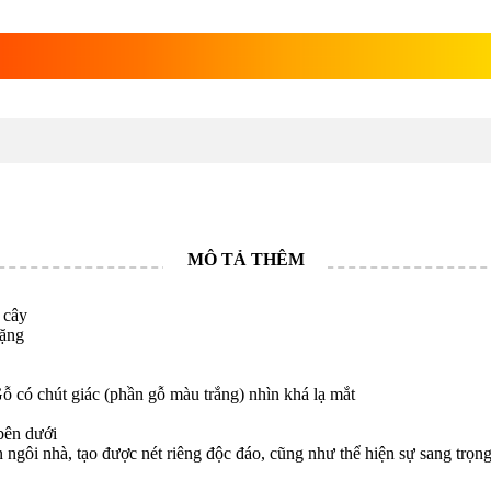
vật Hổ
 cây
nặng
ỗ có chút giác (phần gỗ màu trắng) nhìn khá lạ mắt
bên dưới
 ngôi nhà, tạo được nét riêng độc đáo, cũng như thể hiện sự sang trọn