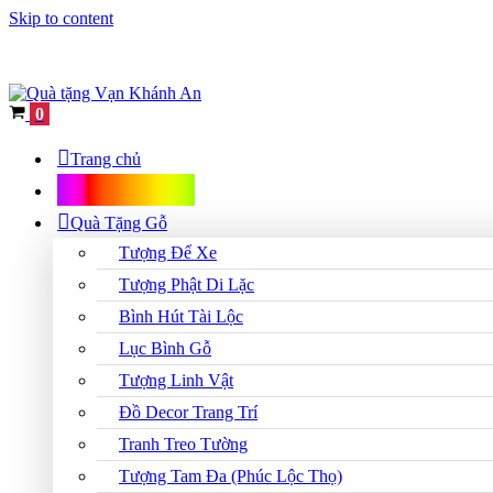
Skip to content
Cart
0
Trang chủ
Shop Quà Tặng
Quà Tặng Gỗ
Tượng Để Xe
Tượng Phật Di Lặc
Bình Hút Tài Lộc
Lục Bình Gỗ
Tượng Linh Vật
Đồ Decor Trang Trí
Tranh Treo Tường
Tượng Tam Đa (Phúc Lộc Thọ)