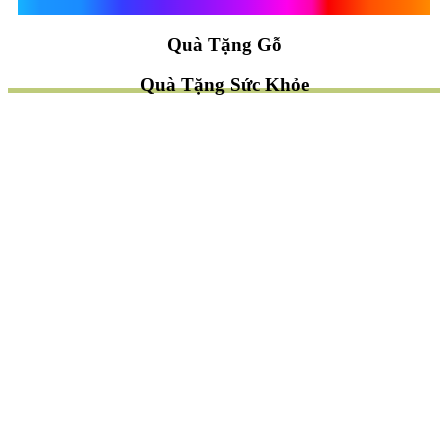
Quà Tặng Vạn Khánh An
Quà Tặng Gỗ
Quà Tặng Sức Khỏe
TÌM QUÀ NHANH
TẶNG QUÀ CHỦ ĐỀ GÌ ?
Quà Tặng Trang Trí
Quà Tặng Để Bàn
Quà Tặng Mỹ Nghệ
Quà Tặng Phong Thủy
Quà Tặng Phật Giáo
TẶNG QUÀ CHO AI ?
Quà Tặng Sếp
Quà Tặng Bạn Bè