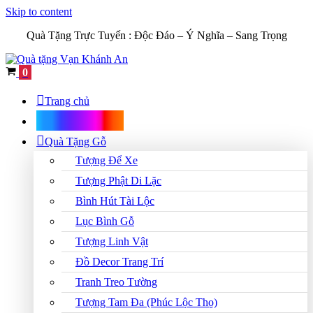
Skip to content
Quà Tặng Trực Tuyến :
Độc Đáo – Ý Nghĩa – Sang Trọng
Cart
0
Trang chủ
Shop Quà Tặng
Quà Tặng Gỗ
Tượng Để Xe
Tượng Phật Di Lặc
Bình Hút Tài Lộc
Lục Bình Gỗ
Tượng Linh Vật
Đồ Decor Trang Trí
Tranh Treo Tường
Tượng Tam Đa (Phúc Lộc Thọ)