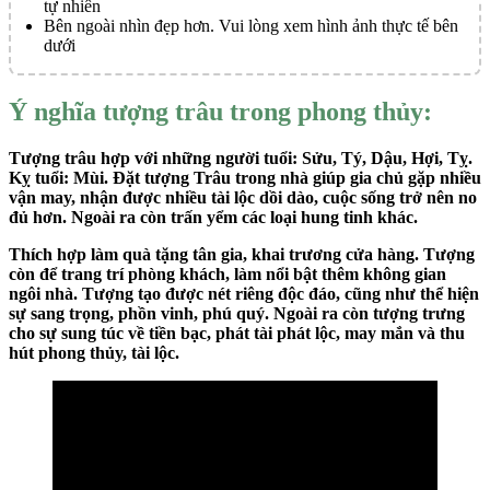
tự nhiên
Bên ngoài nhìn đẹp hơn. Vui lòng xem hình ảnh thực tế bên
dưới
Ý nghĩa tượng trâu trong phong thủy:
Tượng trâu hợp với những người tuổi: Sửu, Tý, Dậu, Hợi, Tỵ.
Kỵ tuổi: Mùi. Đặt tượng Trâu trong nhà giúp gia chủ gặp nhiều
vận may, nhận được nhiều tài lộc dồi dào, cuộc sống trở nên no
đủ hơn. Ngoài ra còn trấn yểm các loại hung tinh khác.
Thích hợp làm quà tặng tân gia, khai trương cửa hàng. Tượng
còn để trang trí phòng khách, làm nổi bật thêm không gian
ngôi nhà. Tượng tạo được nét riêng độc đáo, cũng như thể hiện
sự sang trọng, phồn vinh, phú quý. Ngoài ra còn tượng trưng
cho sự sung túc về tiền bạc, phát tài phát lộc, may mắn và thu
hút phong thủy, tài lộc.