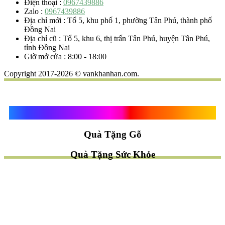
Điện thoại :
0967439886
Zalo :
0967439886
Địa chỉ mới : Tổ 5, khu phố 1, phường Tân Phú, thành phố
Đồng Nai
Địa chỉ cũ : Tổ 5, khu 6, thị trấn Tân Phú, huyện Tân Phú,
tỉnh Đồng Nai
Giờ mở cửa : 8:00 - 18:00
Copyright 2017-2026 © vankhanhan.com.
Quà Tặng Vạn Khánh An
Quà Tặng Gỗ
Quà Tặng Sức Khỏe
TÌM QUÀ NHANH
TẶNG QUÀ CHỦ ĐỀ GÌ ?