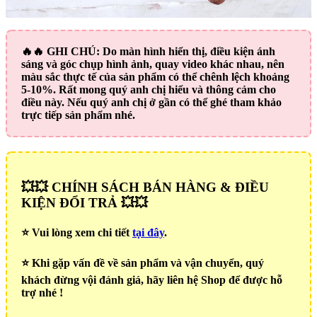
🔥🔥
GHI CHÚ:
Do màn hình hiển thị, điều kiện ánh
sáng và góc chụp hình ảnh, quay video khác nhau, nên
màu sắc thực tế của sản phẩm có thể chênh lệch khoảng
5-10%. Rất mong quý anh chị hiểu và thông cảm cho
điều này. Nếu quý anh chị ở gần có thể ghé tham khảo
trực tiếp sản phẩm nhé.
💥💥 CHÍNH SÁCH BÁN HÀNG & ĐIỀU
KIỆN ĐỔI TRẢ 💥💥
⭐️ Vui lòng xem chi tiết
tại đây
.
⭐️ Khi gặp vấn đề về sản phẩm và vận chuyển, quý
khách đừng vội đánh giá, hãy liên hệ Shop để được hỗ
trợ nhé !