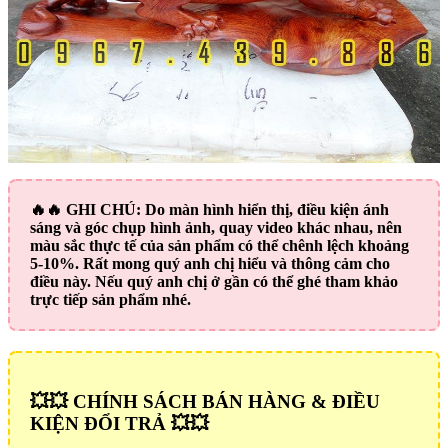
🔥🔥
GHI CHÚ:
Do màn hình hiển thị, điều kiện ánh
sáng và góc chụp hình ảnh, quay video khác nhau, nên
màu sắc thực tế của sản phẩm có thể chênh lệch khoảng
5-10%. Rất mong quý anh chị hiểu và thông cảm cho
điều này. Nếu quý anh chị ở gần có thể ghé tham khảo
trực tiếp sản phẩm nhé.
💥💥 CHÍNH SÁCH BÁN HÀNG & ĐIỀU
KIỆN ĐỔI TRẢ 💥💥