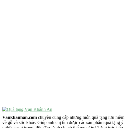
QUÀ TẶNG TIÊU CHÍ GÌ ?
Quà Tặng Độc Đáo
Quà Tặng Ý Nghĩa
Quà Tặng Cao Cấp
VẬT PHẨM PHONG THỦY
Vật Phẩm Phong Thủy
Đồ Phong Thủy Để Bàn
Tượng Trang Trí Phong Thủy
Tượng Phật Mini
Tượng Phật Để Xe
Trang Trí Taplo Xe
Vankhanhan.com
chuyên cung cấp những món quà tặng lưu niệm
về gỗ và sức khỏe. Giúp anh chị tìm được các sản phẩm quà tặng ý
nghĩa, sang trọng, độc đáo. Anh chị có thể mua Quà Tặng trực tiếp