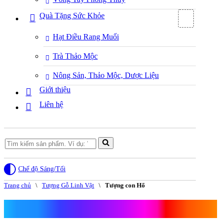
Quà Tặng Sức Khỏe
Hạt Điều Rang Muối
Trà Thảo Mộc
Nông Sản, Thảo Mộc, Dược Liệu
Giới thiệu
Liên hệ
Search
for...
Chế độ Sáng/Tối
Trang chủ
\
Tượng Gỗ Linh Vật
\
Tượng con Hổ
Tượng con Hổ