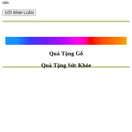
sau.
Quà Tặng Vạn Khánh An
Quà Tặng Gỗ
Quà Tặng Sức Khỏe
TÌM QUÀ NHANH
TẶNG QUÀ CHỦ ĐỀ GÌ ?
Quà Tặng Trang Trí
Quà Tặng Để Bàn
Quà Tặng Mỹ Nghệ
Quà Tặng Phong Thủy
Quà Tặng Phật Giáo