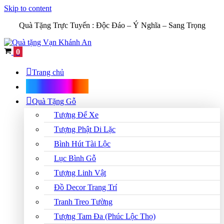
Skip to content
Quà Tặng Trực Tuyến :
Độc Đáo – Ý Nghĩa – Sang Trọng
Cart
0
Trang chủ
Shop Quà Tặng
Quà Tặng Gỗ
Tượng Để Xe
Tượng Phật Di Lặc
Bình Hút Tài Lộc
Lục Bình Gỗ
Tượng Linh Vật
Đồ Decor Trang Trí
Tranh Treo Tường
Tượng Tam Đa (Phúc Lộc Thọ)