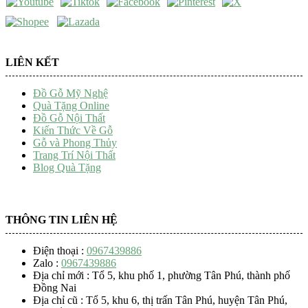
LIÊN KẾT
Đồ Gỗ Mỹ Nghệ
Quà Tặng Online
Đồ Gỗ Nội Thất
Kiến Thức Về Gỗ
Gỗ và Phong Thủy
Trang Trí Nội Thất
Blog Quà Tặng
THÔNG TIN LIÊN HỆ
Điện thoại :
0967439886
Zalo :
0967439886
Địa chỉ mới : Tổ 5, khu phố 1, phường Tân Phú, thành phố
Đồng Nai
Địa chỉ cũ : Tổ 5, khu 6, thị trấn Tân Phú, huyện Tân Phú,