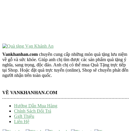
Vật Phẩm Phong Thủy
Đồ Phong Thủy Để Bàn
Tượng Trang Trí Phong Thủy
Tượng Phật Mini
Tượng Phật Để Xe
Trang Trí Taplo Xe
Vankhanhan.com
chuyên cung cấp những món quà tặng lưu niệm
về gỗ và sức khỏe. Giúp anh chị tìm được các sản phẩm quà tặng ý
nghĩa, sang trọng, độc đáo. Anh chị có thể mua Quà Tặng trực tiếp
tại Shop. Hoặc đặt quà trực tuyến (online), Shop sẽ chuyển phát đến
người nhận trên toàn quốc.
VỀ VANKHANHAN.COM
Hướng Dẫn Mua Hàng
Chính Sách Đổi Trả
Giới Thiệu
Liên Hệ