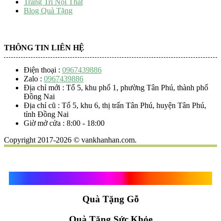
Trang Trí Nội Thất
Blog Quà Tặng
THÔNG TIN LIÊN HỆ
Điện thoại :
0967439886
Zalo :
0967439886
Địa chỉ mới : Tổ 5, khu phố 1, phường Tân Phú, thành phố
Đồng Nai
Địa chỉ cũ : Tổ 5, khu 6, thị trấn Tân Phú, huyện Tân Phú,
tỉnh Đồng Nai
Giờ mở cửa : 8:00 - 18:00
Copyright 2017-2026 © vankhanhan.com.
Quà Tặng Vạn Khánh An
Quà Tặng Gỗ
Quà Tặng Sức Khỏe