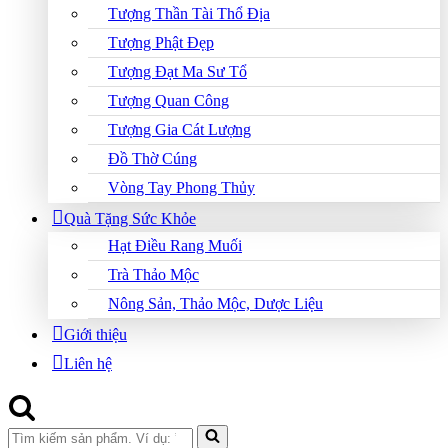
Tượng Thần Tài Thổ Địa
Tượng Phật Đẹp
Tượng Đạt Ma Sư Tổ
Tượng Quan Công
Tượng Gia Cát Lượng
Đồ Thờ Cúng
Vòng Tay Phong Thủy
Quà Tặng Sức Khỏe
Hạt Điều Rang Muối
Trà Thảo Mộc
Nông Sản, Thảo Mộc, Dược Liệu
Giới thiệu
Liên hệ
Search