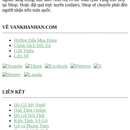
tại Shop. Hoặc đặt quà trực tuyến (online), Shop sẽ chuyển phát đến
người nhận trên toàn quốc.
VỀ VANKHANHAN.COM
Hướng Dẫn Mua Hàng
Chính Sách Đổi Trả
Giới Thiệu
Liên Hệ
LIÊN KẾT
Đồ Gỗ Mỹ Nghệ
Quà Tặng Online
Đồ Gỗ Nội Thất
Kiến Thức Về Gỗ
Gỗ và Phong Thủy