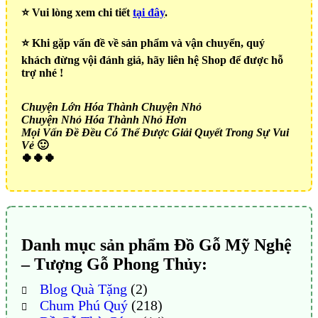
⭐️ Vui lòng xem chi tiết
tại đây
.
⭐️ Khi gặp vấn đề về sản phẩm và vận chuyển, quý
khách đừng vội đánh giá, hãy liên hệ Shop để được hỗ
trợ nhé !
Chuyện Lớn Hóa Thành Chuyện Nhỏ
Chuyện Nhỏ Hóa Thành Nhỏ Hơn
Mọi Vấn Đề Đều Có Thể Được Giải Quyết Trong Sự Vui
Vẻ
🙂
🍀🍀🍀
Danh mục sản phẩm Đồ Gỗ Mỹ Nghệ
– Tượng Gỗ Phong Thủy:
Blog Quà Tặng
(2)
Chum Phú Quý
(218)