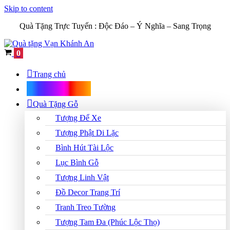
Skip to content
Quà Tặng Trực Tuyến :
Độc Đáo – Ý Nghĩa – Sang Trọng
Cart
0
Trang chủ
Shop Quà Tặng
Quà Tặng Gỗ
Tượng Để Xe
Tượng Phật Di Lặc
Bình Hút Tài Lộc
Lục Bình Gỗ
Tượng Linh Vật
Đồ Decor Trang Trí
Tranh Treo Tường
Tượng Tam Đa (Phúc Lộc Thọ)