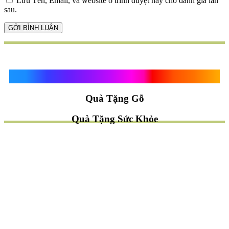
Lưu Tên, Email, và website ở trình duyệt này cho đánh giá lần
sau.
Quà Tặng Vạn Khánh An
Quà Tặng Gỗ
Quà Tặng Sức Khỏe
TÌM QUÀ NHANH
TẶNG QUÀ CHỦ ĐỀ GÌ ?
Quà Tặng Trang Trí
Quà Tặng Để Bàn
Quà Tặng Mỹ Nghệ
Quà Tặng Phong Thủy