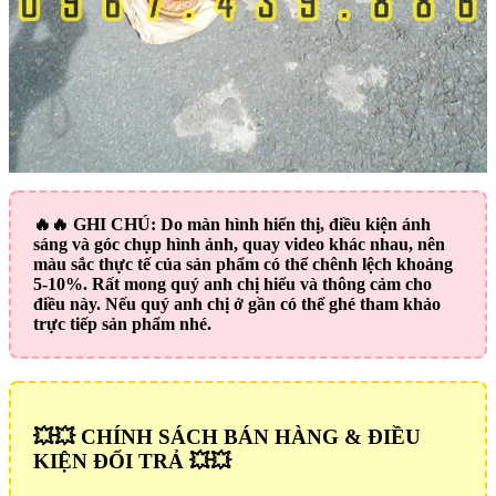
🔥🔥
GHI CHÚ:
Do màn hình hiển thị, điều kiện ánh
sáng và góc chụp hình ảnh, quay video khác nhau, nên
màu sắc thực tế của sản phẩm có thể chênh lệch khoảng
5-10%. Rất mong quý anh chị hiểu và thông cảm cho
điều này. Nếu quý anh chị ở gần có thể ghé tham khảo
trực tiếp sản phẩm nhé.
💥💥 CHÍNH SÁCH BÁN HÀNG & ĐIỀU
KIỆN ĐỔI TRẢ 💥💥