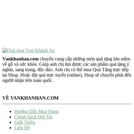
Vật Phẩm Phong Thủy
Đồ Phong Thủy Để Bàn
Tượng Trang Trí Phong Thủy
Tượng Phật Mini
Tượng Phật Để Xe
Trang Trí Taplo Xe
Vankhanhan.com
chuyên cung cấp những món quà tặng lưu niệm
về gỗ và sức khỏe. Giúp anh chị tìm được các sản phẩm quà tặng ý
nghĩa, sang trọng, độc đáo. Anh chị có thể mua Quà Tặng trực tiếp
tại Shop. Hoặc đặt quà trực tuyến (online), Shop sẽ chuyển phát đến
người nhận trên toàn quốc.
VỀ VANKHANHAN.COM
Hướng Dẫn Mua Hàng
Chính Sách Đổi Trả
Giới Thiệu
Liên Hệ