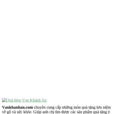
QUÀ TẶNG TIÊU CHÍ GÌ ?
Quà Tặng Độc Đáo
Quà Tặng Ý Nghĩa
Quà Tặng Cao Cấp
VẬT PHẨM PHONG THỦY
Vật Phẩm Phong Thủy
Đồ Phong Thủy Để Bàn
Tượng Trang Trí Phong Thủy
Tượng Phật Mini
Tượng Phật Để Xe
Trang Trí Taplo Xe
Vankhanhan.com
chuyên cung cấp những món quà tặng lưu niệm
về gỗ và sức khỏe. Giúp anh chị tìm được các sản phẩm quà tặng ý