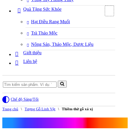
Quà Tặng Sức Khỏe
Hạt Điều Rang Muối
Trà Thảo Mộc
Nông Sản, Thảo Mộc, Dược Liệu
Giới thiệu
Liên hệ
Search
for...
Chế độ Sáng/Tối
Trang chủ
\
Tượng Gỗ Linh Vật
\
Thiềm thừ gỗ xá xị
Thiềm thừ gỗ xá xị