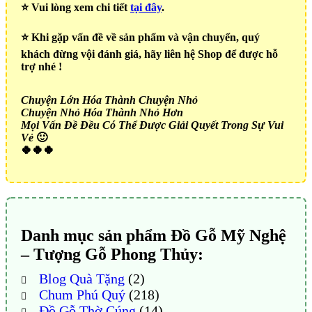
⭐️ Vui lòng xem chi tiết
tại đây
.
⭐️ Khi gặp vấn đề về sản phẩm và vận chuyển, quý
khách đừng vội đánh giá, hãy liên hệ Shop để được hỗ
trợ nhé !
Chuyện Lớn Hóa Thành Chuyện Nhỏ
Chuyện Nhỏ Hóa Thành Nhỏ Hơn
Mọi Vấn Đề Đều Có Thể Được Giải Quyết Trong Sự Vui
Vẻ
🙂
🍀🍀🍀
Danh mục sản phẩm Đồ Gỗ Mỹ Nghệ
– Tượng Gỗ Phong Thủy:
Blog Quà Tặng
(2)
Chum Phú Quý
(218)
Đồ Gỗ Thờ Cúng
(14)