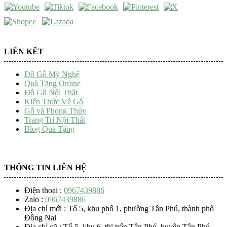
LIÊN KẾT
Đồ Gỗ Mỹ Nghệ
Quà Tặng Online
Đồ Gỗ Nội Thất
Kiến Thức Về Gỗ
Gỗ và Phong Thủy
Trang Trí Nội Thất
Blog Quà Tặng
THÔNG TIN LIÊN HỆ
Điện thoại :
0967439886
Zalo :
0967439886
Địa chỉ mới : Tổ 5, khu phố 1, phường Tân Phú, thành phố
Đồng Nai
Địa chỉ cũ : Tổ 5, khu 6, thị trấn Tân Phú, huyện Tân Phú,