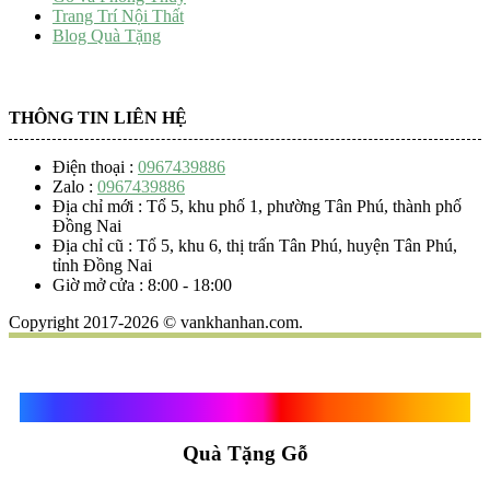
Trang Trí Nội Thất
Blog Quà Tặng
THÔNG TIN LIÊN HỆ
Điện thoại :
0967439886
Zalo :
0967439886
Địa chỉ mới : Tổ 5, khu phố 1, phường Tân Phú, thành phố
Đồng Nai
Địa chỉ cũ : Tổ 5, khu 6, thị trấn Tân Phú, huyện Tân Phú,
tỉnh Đồng Nai
Giờ mở cửa : 8:00 - 18:00
Copyright 2017-2026 © vankhanhan.com.
Quà Tặng Vạn Khánh An
Quà Tặng Gỗ