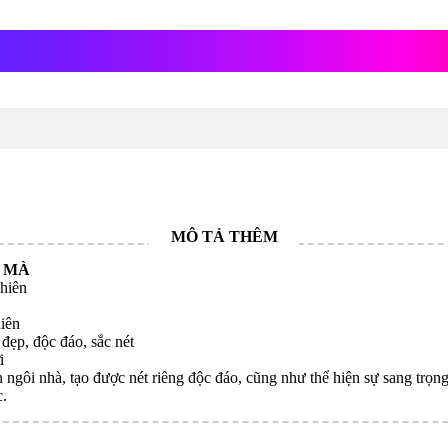
ơng
 MÀ
nhiên
iên
đẹp, độc đáo, sắc nét
i
 ngôi nhà, tạo được nét riêng độc đáo, cũng như thể hiện sự sang trọn
c.