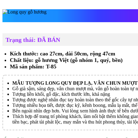
Long quy gỗ hư
Trạng thái: ĐÃ BÁN
Kích thước: cao 27cm, dài 50cm, rộng 47cm
Chất liệu: gỗ hương Việt (gỗ nhóm 1, quý, bền)
Mã sản phẩm: T-85
MẪU TƯỢNG LONG QUY ĐẸP LẠ, VÂN CHUN MƯỢT
Gỗ già sậm, sáng đẹp, vân chun mượt mà, vân gỗ hoàn toàn tự 
Tượng liền khối, gỗ đặc, kích thước lớn, khá nặng
Tượng được nghệ nhân đục tay hoàn toàn theo thế gốc cây tự nh
Tượng nhiều họa tiết, được đục kỹ, kênh boong, mẫu lạ mắt, thế 
Bên ngoài nhìn đẹp hơn. Vui lòng xem hình ảnh thực tế bên dướ
Thích hợp để trang trí phòng khách, làm nổi bật thêm không gian
tiền bạc, phát tài phát lộc, may mắn và thu hút phong thủy, tài lộ