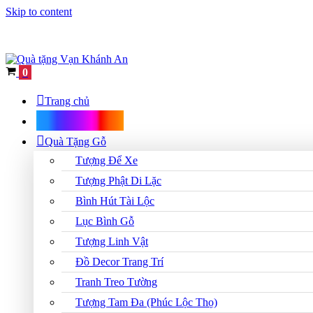
Skip to content
Cart
0
Trang chủ
Shop Quà Tặng
Quà Tặng Gỗ
Tượng Để Xe
Tượng Phật Di Lặc
Bình Hút Tài Lộc
Lục Bình Gỗ
Tượng Linh Vật
Đồ Decor Trang Trí
Tranh Treo Tường
Tượng Tam Đa (Phúc Lộc Thọ)