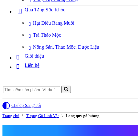
Quà Tặng Sức Khỏe
Hạt Điều Rang Muối
Trà Thảo Mộc
Nông Sản, Thảo Mộc, Dược Liệu
Giới thiệu
Liên hệ
Search
for...
Chế độ Sáng/Tối
Trang chủ
\
Tượng Gỗ Linh Vật
\
Long quy gỗ hương