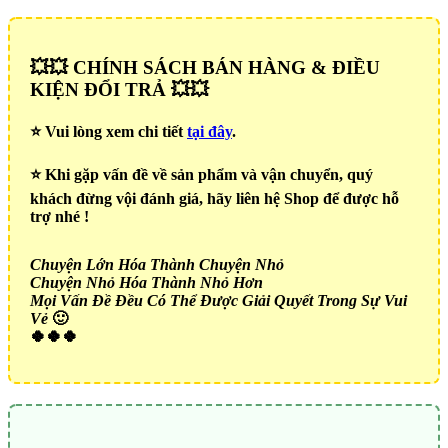
💥💥 CHÍNH SÁCH BÁN HÀNG & ĐIỀU
KIỆN ĐỔI TRẢ 💥💥
⭐️ Vui lòng xem chi tiết
tại đây
.
⭐️ Khi gặp vấn đề về sản phẩm và vận chuyển, quý
khách đừng vội đánh giá, hãy liên hệ Shop để được hỗ
trợ nhé !
Chuyện Lớn Hóa Thành Chuyện Nhỏ
Chuyện Nhỏ Hóa Thành Nhỏ Hơn
Mọi Vấn Đề Đều Có Thể Được Giải Quyết Trong Sự Vui
Vẻ
🙂
🍀🍀🍀