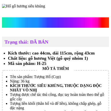
Hổ gỗ hương siêu khủng
Trạng thái: ĐÃ BÁN
Kích thước: cao 44cm, dài 115cm, rộng 43cm
Chất liệu: gỗ hương Việt (gỗ quý nhóm 1)
Mã sản phẩm: H-25
Tên sản phẩm: Tượng Hổ (Cọp)
Nặng: 36 kg
KÍCH THƯỚC SIÊU KHỦNG, THUỘC DẠNG ĐỘC
NHẤT VÔ NHỊ
Tượng được chế tác thủ công, đục tay hoàn toàn theo thế gỗ
gốc cây
Tượng liền khối (thân hổ và đế liền), không chắp ghép, gỗ
đặc nặng