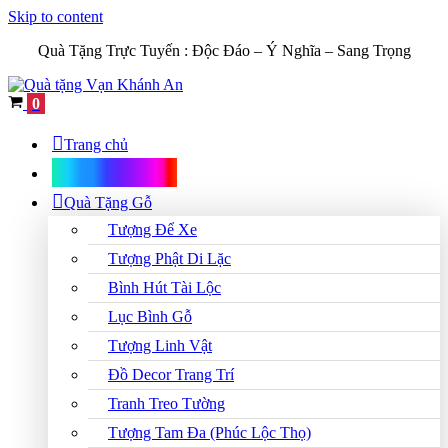
Skip to content
Quà Tặng Trực Tuyến :
Độc Đáo – Ý Nghĩa – Sang Trọng
Cart
0
Trang chủ
Shop Quà Tặng
Quà Tặng Gỗ
Tượng Để Xe
Tượng Phật Di Lặc
Bình Hút Tài Lộc
Lục Bình Gỗ
Tượng Linh Vật
Đồ Decor Trang Trí
Tranh Treo Tường
Tượng Tam Đa (Phúc Lộc Thọ)