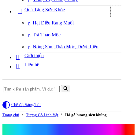
Quà Tặng Sức Khỏe
Hạt Điều Rang Muối
Trà Thảo Mộc
Nông Sản, Thảo Mộc, Dược Liệu
Giới thiệu
Liên hệ
Search
for...
Chế độ Sáng/Tối
Trang chủ
\
Tượng Gỗ Linh Vật
\
Hổ gỗ hương siêu khủng
Hổ gỗ hương siêu khủng