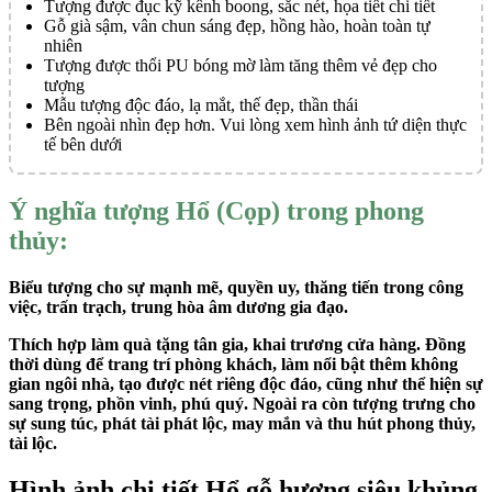
Tượng được đục kỹ kênh boong, sắc nét, họa tiết chi tiết
Gỗ già sậm, vân chun sáng đẹp, hồng hào, hoàn toàn tự
nhiên
Tượng được thổi PU bóng mờ làm tăng thêm vẻ đẹp cho
tượng
Mẫu tượng độc đáo, lạ mắt, thế đẹp, thần thái
Bên ngoài nhìn đẹp hơn. Vui lòng xem hình ảnh tứ diện thực
tế bên dưới
Ý nghĩa tượng Hổ (Cọp) trong phong
thủy:
Biểu tượng cho sự mạnh mẽ, quyền uy, thăng tiến trong công
việc, trấn trạch, trung hòa âm dương gia đạo.
Thích hợp làm quà tặng tân gia, khai trương cửa hàng. Đồng
thời dùng để trang trí phòng khách, làm nổi bật thêm không
gian ngôi nhà, tạo được nét riêng độc đáo, cũng như thể hiện sự
sang trọng, phồn vinh, phú quý. Ngoài ra còn tượng trưng cho
sự sung túc, phát tài phát lộc, may mắn và thu hút phong thủy,
tài lộc.
Hình ảnh chi tiết Hổ gỗ hương siêu khủng