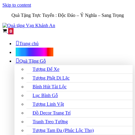
Skip to content
Quà Tặng Trực Tuyến :
Độc Đáo – Ý Nghĩa – Sang Trọng
Cart
0
Trang chủ
Shop Quà Tặng
Quà Tặng Gỗ
Tượng Để Xe
Tượng Phật Di Lặc
Bình Hút Tài Lộc
Lục Bình Gỗ
Tượng Linh Vật
Đồ Decor Trang Trí
Tranh Treo Tường
Tượng Tam Đa (Phúc Lộc Thọ)