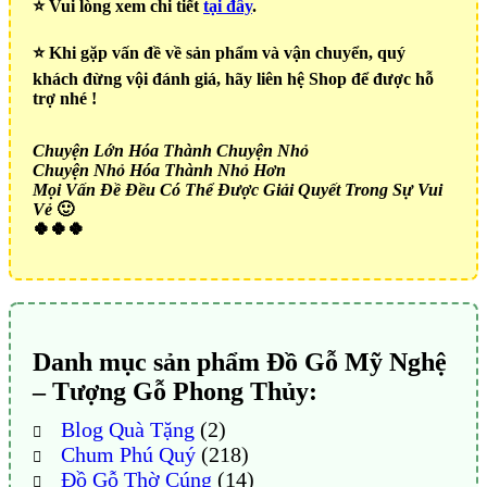
⭐️ Vui lòng xem chi tiết
tại đây
.
⭐️ Khi gặp vấn đề về sản phẩm và vận chuyển, quý
khách đừng vội đánh giá, hãy liên hệ Shop để được hỗ
trợ nhé !
Chuyện Lớn Hóa Thành Chuyện Nhỏ
Chuyện Nhỏ Hóa Thành Nhỏ Hơn
Mọi Vấn Đề Đều Có Thể Được Giải Quyết Trong Sự Vui
Vẻ
🙂
🍀🍀🍀
Danh mục sản phẩm Đồ Gỗ Mỹ Nghệ
– Tượng Gỗ Phong Thủy:
Blog Quà Tặng
(2)
Chum Phú Quý
(218)
Đồ Gỗ Thờ Cúng
(14)