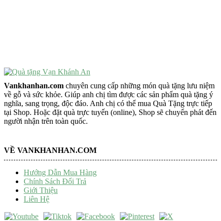
Vật Phẩm Phong Thủy
Đồ Phong Thủy Để Bàn
Tượng Trang Trí Phong Thủy
Tượng Phật Mini
Tượng Phật Để Xe
Trang Trí Taplo Xe
Vankhanhan.com
chuyên cung cấp những món quà tặng lưu niệm
về gỗ và sức khỏe. Giúp anh chị tìm được các sản phẩm quà tặng ý
nghĩa, sang trọng, độc đáo. Anh chị có thể mua Quà Tặng trực tiếp
tại Shop. Hoặc đặt quà trực tuyến (online), Shop sẽ chuyển phát đến
người nhận trên toàn quốc.
VỀ VANKHANHAN.COM
Hướng Dẫn Mua Hàng
Chính Sách Đổi Trả
Giới Thiệu
Liên Hệ