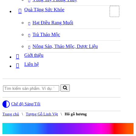
Quà Tặng Sức Khỏe
Hạt Điều Rang Muối
Trà Thảo Mộc
Nông Sản, Thảo Mộc, Dược Liệu
Giới thiệu
Liên hệ
Search
for...
Chế độ Sáng/Tối
Trang chủ
\
Tượng Gỗ Linh Vật
\
Hổ gỗ hương
Hổ gỗ hương