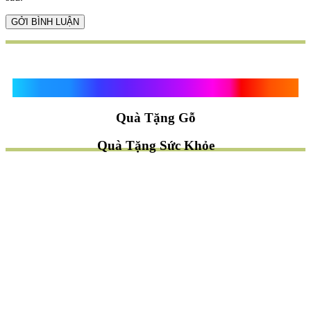
Quà Tặng Vạn Khánh An
Quà Tặng Gỗ
Quà Tặng Sức Khỏe
TÌM QUÀ NHANH
TẶNG QUÀ CHỦ ĐỀ GÌ ?
Quà Tặng Trang Trí
Quà Tặng Để Bàn
Quà Tặng Mỹ Nghệ
Quà Tặng Phong Thủy
Quà Tặng Phật Giáo