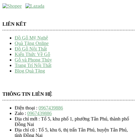
LIÊN KẾT
Đồ Gỗ Mỹ Nghệ
Quà Tặng Online
Đồ Gỗ Nội Thất
Kiến Thức Về Gỗ
Gỗ và Phong Thủy
Trang Trí Nội Thất
Blog Quà Tặng
THÔNG TIN LIÊN HỆ
Điện thoại :
0967439886
Zalo :
0967439886
Địa chỉ mới : Tổ 5, khu phố 1, phường Tân Phú, thành phố
Đồng Nai
Địa chỉ cũ : Tổ 5, khu 6, thị trấn Tân Phú, huyện Tân Phú,
tỉnh Đồng Nai