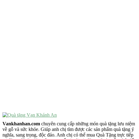
QUÀ TẶNG TIÊU CHÍ GÌ ?
Quà Tặng Độc Đáo
Quà Tặng Ý Nghĩa
Quà Tặng Cao Cấp
VẬT PHẨM PHONG THỦY
Vật Phẩm Phong Thủy
Đồ Phong Thủy Để Bàn
Tượng Trang Trí Phong Thủy
Tượng Phật Mini
Tượng Phật Để Xe
Trang Trí Taplo Xe
Vankhanhan.com
chuyên cung cấp những món quà tặng lưu niệm
về gỗ và sức khỏe. Giúp anh chị tìm được các sản phẩm quà tặng ý
nghĩa, sang trọng, độc đáo. Anh chị có thể mua Quà Tặng trực tiếp