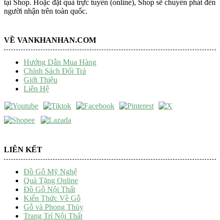
tại Shop. Hoặc đặt quà trực tuyến (online), Shop sẽ chuyển phát đến
người nhận trên toàn quốc.
VỀ VANKHANHAN.COM
Hướng Dẫn Mua Hàng
Chính Sách Đổi Trả
Giới Thiệu
Liên Hệ
LIÊN KẾT
Đồ Gỗ Mỹ Nghệ
Quà Tặng Online
Đồ Gỗ Nội Thất
Kiến Thức Về Gỗ
Gỗ và Phong Thủy
Trang Trí Nội Thất