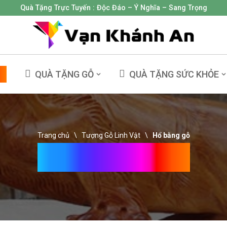
Quà Tặng Trực Tuyến :
Độc Đáo – Ý Nghĩa – Sang Trọng
NG
QUÀ TẶNG GỖ
QUÀ TẶNG SỨC KHỎE
Trang chủ
\
Tượng Gỗ Linh Vật
\
Hổ bằng gỗ
Hổ Bằng Gỗ